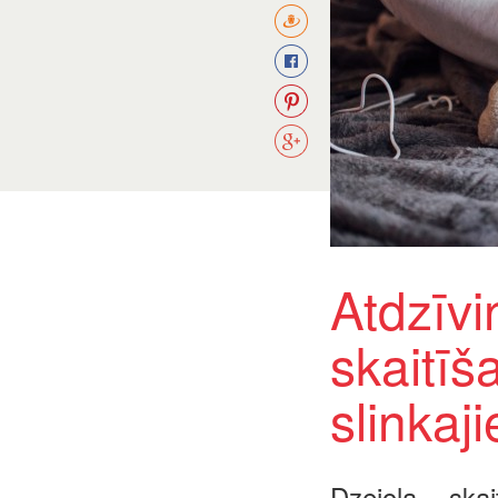
Atdzīvi
skaitīš
slinkaj
Dzejoļa ska