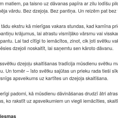
m matiem, pa taisno uz dāvanas papīra ar zilu lodīšu pi
ēja vārdu. Bez dzejoļa. Bez pantiņa. Un reizēm pat bez
z tādu ekstru kā mierīgas vakara stundas, kad kamīna pr
antiņu krājumus, lai atrastu vismīļāko vārsmu vai visska
pantu. Lai tad cītīgi to iemācītos, zinot, cik ļoti svētku v
ēsies dzejoli noskaitīt, lai saņemtu sen kāroto dāvanu.
svētku dzejoļu skaitīšanas tradīcija mūsdienu svētku m
uālu. Un tomēr – īsto svētku sajūtas un prieku rada tieši sī
rsnīgs apsveikums uz kartītes un dzejoļa skaitīšana.
derīgi padomi, kā mūsdienu dāvināšanas drudzī ātri atra
s, ko rakstīt uz apsveikumiem un viegli iemācīties, skait
ziesmas