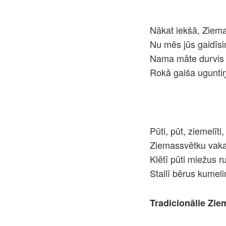
Nākat iekšā, Ziema
Nu mēs jūs gaidīsi
Nama māte durvis 
Rokā gaiša ugunti
Pūti, pūt, ziemelīti,
Ziemassvētku vaka
Klētī pūti miežus r
Stallī bērus kumeli
Tradicionālie Zie