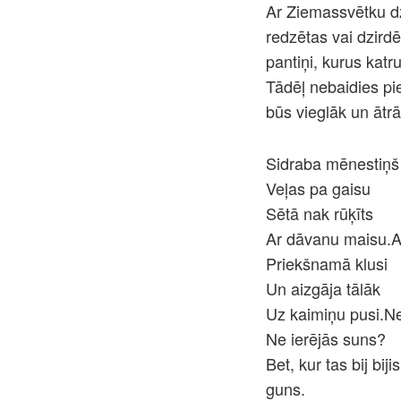
Ar Ziemassvētku dz
redzētas vai dzird
pantiņi, kurus katr
Tādēļ nebaidies pie
būs vieglāk un ātrā
Sidraba mēnestiņš
Veļas pa gaisu
Sētā nak rūķīts
Ar dāvanu maisu.A
Priekšnamā klusi
Un aizgāja tālāk
Uz kaimiņu pusi.Ne
Ne ierējās suns?
Bet, kur tas bij bij
guns.