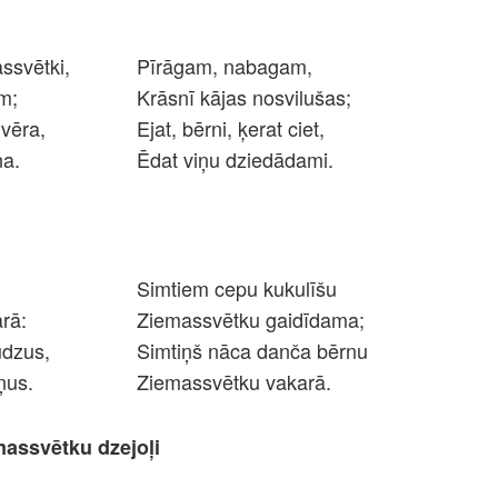
ssvētki,
Pīrāgam, nabagam,
m;
Krāsnī kājas nosvilušas;
vēra,
Ejat, bērni, ķerat ciet,
ņa.
Ēdat viņu dziedādami.
Simtiem cepu kukulīšu
rā:
Ziemassvētku gaidīdama;
udzus,
Simtiņš nāca danča bērnu
ņus.
Ziemassvētku vakarā.
massvētku dzejoļi