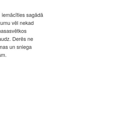
i iemācīties sagādā
itumu vēl nekad
emasasvētkos
daudz. Derēs ne
iemas un sniega
ām.