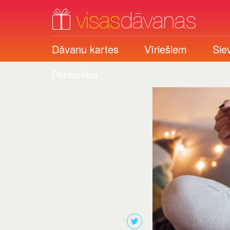
Dāvanu kartes
Vīriešiem
Sie
Personība