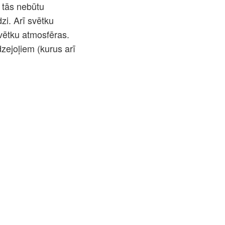
s tās nebūtu
zi. Arī svētku
svētku atmosfēras.
dzejoļiem (kurus arī