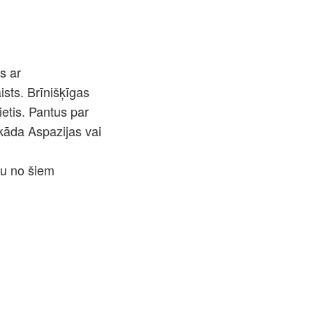
s ar
ists. Brīnišķīgas
etis. Pantus par
 kāda Aspazijas vai
du no šiem