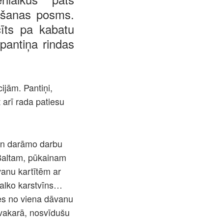
mšanas posms.
cīts pa kabatu
pantiņa rindas
ijām. Pantiņi,
t arī rada patiesu
n darāmo darbu
. Baltam, pūkainam
vanu kartītēm ar
āmalko karstvīns…
ies no viena dāvanu
vakarā, nosvīdušu