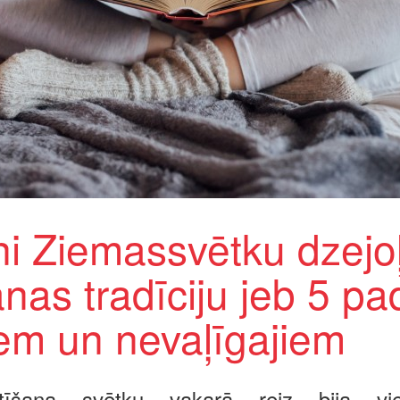
ni Ziemassvētku dzejo
anas tradīciju jeb 5 p
iem un nevaļīgajiem
itīšana svētku vakarā reiz bija vie