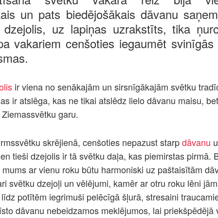
ākais un pats biedējošākais dāvanu saņe
dzejolis, uz lapiņas uzrakstīts, tika ņur
 pa vakariem cenšoties iegaumēt svinīgās 
rsmas.
lis
ir viena no senākajām un sirsnīgākajām svētku tradīc
as ir atslēga, kas ne tikai atslēdz lielo dāvanu maisu, be
 Ziemassvētku garu.
rmssvētku skrējienā, cenšoties nepazust starp
dāvanu
u
ien tieši dzejolis ir tā svētku daļa, kas piemirstas pirmā
t, mums ar vienu roku būtu harmoniski uz paštaisītām dā
 gari svētku dzejoļi un vēlējumi, kamēr ar otru roku lēni j
 līdz potītēm iegrimuši pelēcīgā šļurā, stresaini traucam
 īsto dāvanu nebeidzamos meklējumos, lai priekšpēdējā 