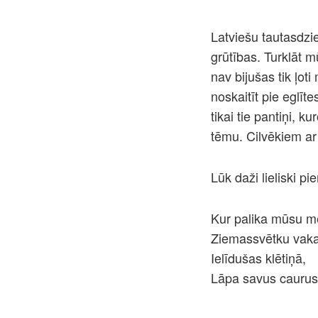
Latviešu tautasdzi
grūtības. Turklāt 
nav bijušas tik ļo
noskaitīt pie eglīt
tikai tie pantiņi, k
tēmu. Cilvēkiem ar
Lūk daži lieliski pi
Kur palika mūsu m
Ziemassvētku vak
Ielīdušas klētiņā,
Lāpa savus caurus