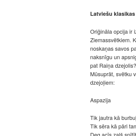
Latviešu klasikas
Oriģināla opcija ir
Ziemassvētkiem. Kād
noskaņas savos pan
naksnīgu un apsnigu
pat Raiņa dzejolis
Mūsuprāt, svētku v
dzejoļiem:
Aspazija
Tik jautra kā burbu
Tik sēra kā pāri tam
Deg acīs zaļš spītī