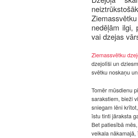
neiztrūkstoš
Ziemassvētku 
nedēļām ilgi,
vai dzejas vā
Ziemassvētku dzejo
dzejolīši un dziesm
svētku noskaņu un
Tomēr mūsdienu pi
sarakstiem, bieži v
sniegam lēni krīto
īstu tinti jāraksta
Bet patiesībā mēs,
veikala nākamajā,