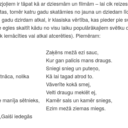
joļiem ir tāpat kā ar dziesmām un filmām – lai cik reize
ētas, tomēr katru gadu skatāmies no jauna un dziedam līd
u gadu dzirdam atkal, ir klasiska vērtība, kas pieder pie 
 egles skaitīt kādu no visu laiku populārākajiem svētku 
k iemācīties vai atkal atcerēties). Piemēram:
Zaķēns mežā ezi sauc,
Kur gan palicis mans draugs.
Sniegi snieg un puteņo,
tnāca, nolika
Kā lai tagad atrod to.
Vāverīte kokā smej,
Velti draugu meklēt ej,
 manīja sētnieks,
Kamēr sals un kamēr sniegs,
Ezim mežā ziemas miegs.
is,Gaiši iedegās