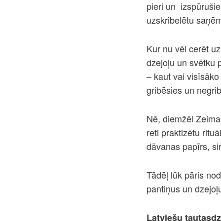
pieri un
izspūrušie
uzskribelētu saņēm
Kur nu vēl cerēt u
dzejoļu un svētku p
– kaut vai visīsāko 
gribēsies un negrib
Nē, diemžēl Zeimas
reti praktizētu rit
dāvanas papīrs, si
Tādēļ lūk pāris no
pantiņus un dzejoļu
Latviešu tautasd