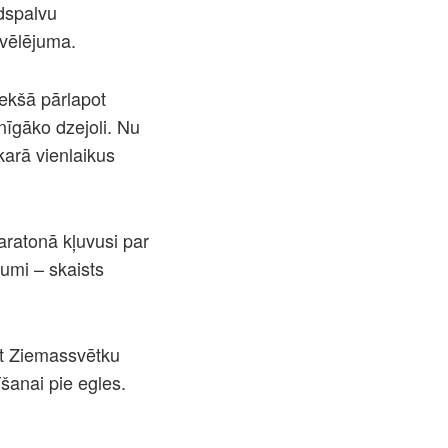
ldspalvu
 vēlējuma.
iekšā pārlapot
nīgāko dzejoli. Nu
akarā vienlaikus
aratonā kļuvusi par
kumi – skaists
st Ziemassvētku
īšanai pie egles.