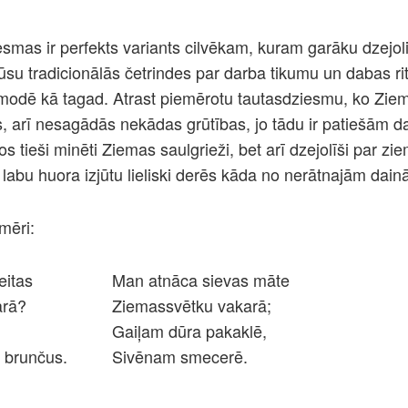
esmas ir perfekts variants cilvēkam, kuram garāku dzejol
mūsu tradicionālās četrindes par darba tikumu un dabas r
ti modē kā tagad. Atrast piemērotu tautasdziesmu, ko Zi
es, arī nesagādās nekādas grūtības, jo tādu ir patiešām 
uros tieši minēti Ziemas saulgrieži, bet arī dzejolīši par z
 labu huora izjūtu lieliski derēs kāda no nerātnajām dain
emēri:
eitas
Man atnāca sievas māte
arā?
Ziemassvētku vakarā;
Gaiļam dūra pakaklē,
 brunčus.
Sivēnam smecerē.