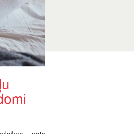
ļu
adomi
nlaikus pats