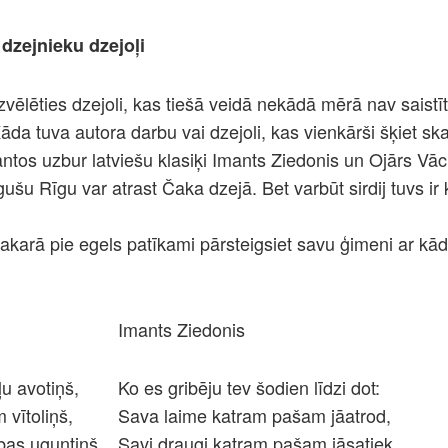
 dzejnieku dzejoļi
 izvēlēties dzejoli, kas tiešā veidā nekādā mērā nav saistīt
a tuva autora darbu vai dzejoli, kas vienkārši šķiet ska
tos uzbur latviešu klasiķi Imants Ziedonis un Ojārs Vāci
šu Rīgu var atrast Čaka dzejā. Bet varbūt sirdij tuvs ir
?
akarā pie egels patīkami pārsteigsiet savu ģimeni ar kā
Imants Ziedonis
ļu avotiņš,
Ko es gribēju tev šodien līdzi dot:
 vītoliņš,
Sava laime katram pašam jāatrod,
bas uguntiņš,
Savi draugi katram pašam jāsatiek,