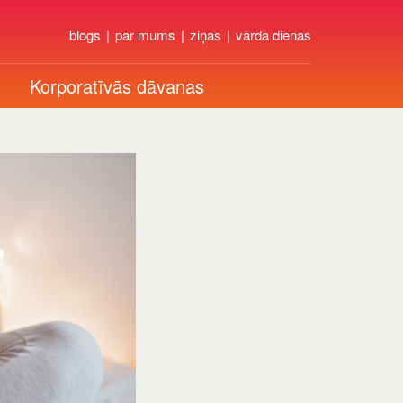
blogs
par mums
ziņas
vārda dienas
Korporatīvās dāvanas