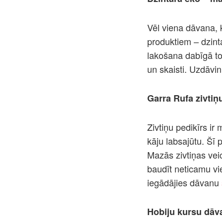
Vēl viena dāvana, ka
produktiem – dzint
lakošana dabīgā to
un skaisti. Uzdāvi
Garra Rufa zivtiņ
Zivtiņu pedikīrs ir
kāju labsajūtu. Šī 
Mazās zivtiņas veic
baudīt neticamu vi
iegādājies dāvanu
Hobiju kursu dāv