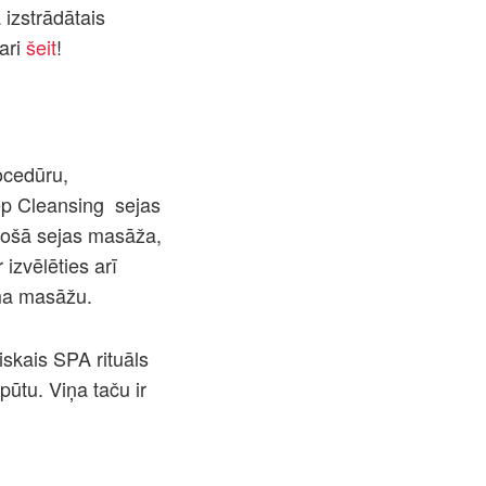
 izstrādātais
ari
šei
t
!
ocedūru,
ep Cleansing
sejas
ējošā sejas masāža,
izvēlēties arī
ma masāžu.
iskais SPA rituāls
ūtu. Viņa taču ir