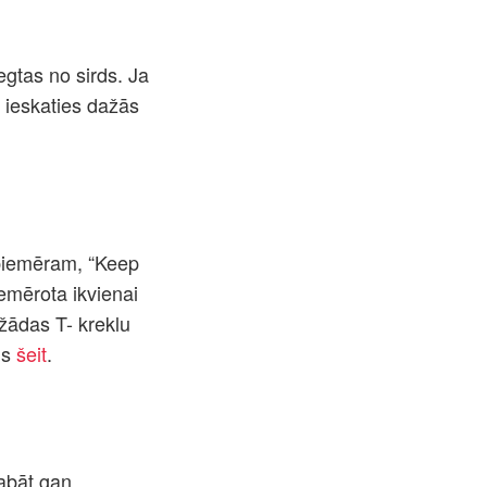
egtas no sirds. Ja
 ieskaties dažās
 piemēram, “Keep
mērota ikvienai
žādas T- kreklu
ms
šeit
.
abāt gan