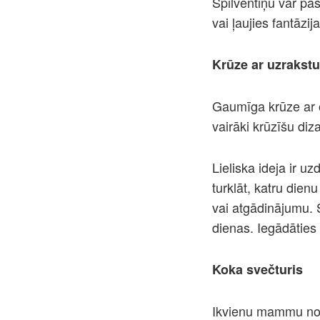
Spilventiņu var pa
vai ļaujies fantāzij
Krūze ar uzrakstu
Gaumīga krūze ar 
vairāki krūzīšu diz
Lieliska ideja ir u
turklāt, katru dienu
vai atgādinājumu.
dienas. Iegādāties 
Koka svečturis
Ikvienu mammu note