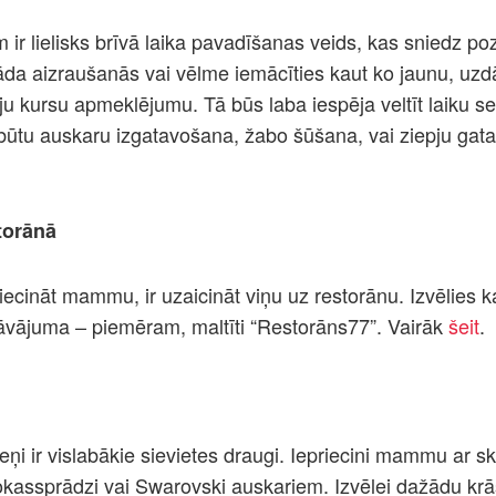
ir lielisks brīvā laika pavadīšanas veids, kas sniedz poz
da aizraušanās vai vēlme iemācīties kaut ko jaunu, uzdā
iju kursu apmeklējumu. Tā būs laba iespēja veltīt laiku 
 būtu auskaru izgatavošana, žabo šūšana, vai ziepju gat
torānā
iecināt mammu, ir uzaicināt viņu uz restorānu. Izvēlies k
āvājuma – piemēram, maltīti “Restorāns77”. Vairāk
šeit
.
ņi ir vislabākie sievietes draugi. Iepriecini mammu ar 
rokassprādzi vai
Swarovski auskariem. Izvēlei dažādu krā