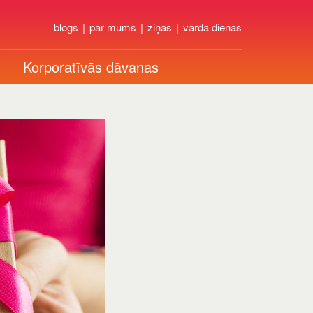
blogs
par mums
ziņas
vārda dienas
Korporatīvās dāvanas