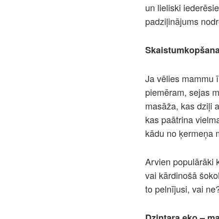
un lieliski iederēsi
padziļinājums nodr
Skaistumkopšana
Ja vēlies mammu īp
piemēram, sejas ma
masāža, kas dziļi 
kas paātrina vielma
kādu no ķermeņa m
Arvien populārāki k
vai kārdinošā šoko
to pelnījusi, vai 
Dzintara eko – ma