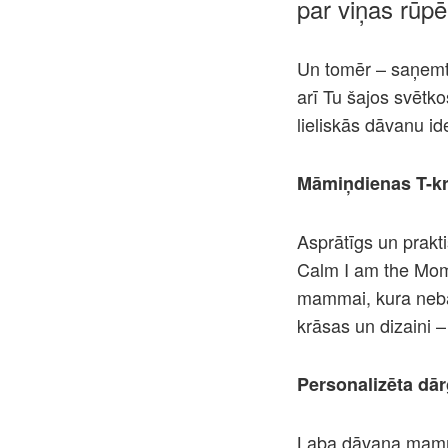
par viņas rūp
Un tomēr – saņemt d
arī Tu šajos svētk
lieliskās dāvanu id
Māmiņdienas T-kr
Asprātīgs un prakt
Calm I am the Mom’
mammai, kura neba
krāsas un dizaini 
Personalizēta dā
Laba dāvana mammai