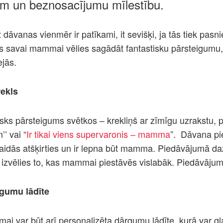
ēm un beznosacījumu mīlestību.
āvanas vienmēr ir patīkami, it sevišķi, ja tās tiek pasni
os savai mammai vēlies sagādāt fantastisku pārsteigumu,
ejās.
ekls
isks pārsteigums svētkos – krekliņš ar zīmīgu uzrakstu,
’ vai “
Ir tikai viens supervaronis – mamma
”.
Dāvana pie
idās atšķirties un ir lepna būt mamma. Piedāvājumā da
– izvēlies to, kas mammai piestāvēs vislabāk. Piedāvāju
rgumu lādīte
 var būt arī personalizēta dārgumu lādīte, kurā var gl