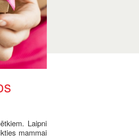
os
ētkiem. Laipni
eikties mammai