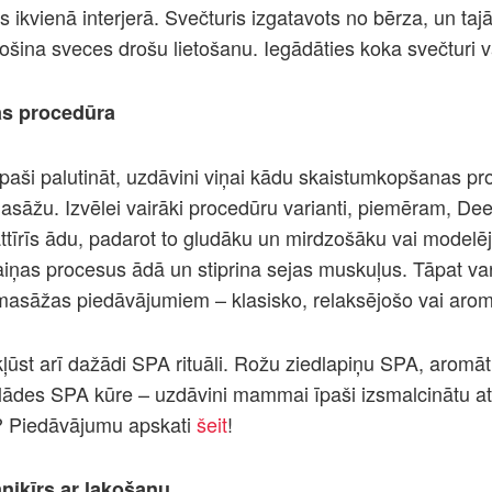
es ikvienā interjerā. Svečturis izgatavots no bērza, un tajā
ošina sveces drošu lietošanu. Iegādāties koka svečturi v
s procedūra
aši palutināt, uzdāvini viņai kādu skaistumkopšanas pr
sāžu. Izvēlei vairāki procedūru varianti, piemēram, De
attīrīs ādu, padarot to gludāku un mirdzošāku vai model
iņas procesus ādā un stiprina sejas muskuļus. Tāpat var 
asāžas piedāvājumiem – klasisko, relaksējošo vai aro
ļūst arī dažādi SPA rituāli. Rožu ziedlapiņu SPA, aromāt
lādes SPA kūre – uzdāvini mammai īpaši izsmalcinātu atp
ne? Piedāvājumu apskati
šeit
!
nikīrs ar lakošanu