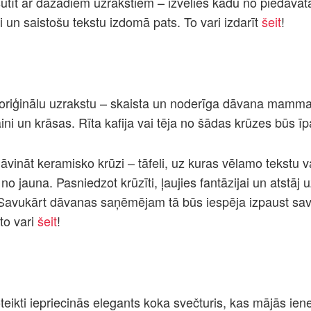
sūtīt ar dažādiem uzrakstiem – izvēlies kādu no piedāvāt
ai un saistošu tekstu izdomā pats. To vari izdarīt
šeit
!
oriģinālu uzrakstu – skaista un noderīga dāvana mamm
aini un krāsas. Rīta kafija vai tēja no šādas krūzes būs īp
zdāvināt keramisko krūzi – tāfeli, uz kuras vēlamo tekstu va
 no jauna. Pasniedzot krūzīti, ļaujies fantāzijai un atstāj u
 Savukārt dāvanas saņēmējam tā būs iespēja izpaust sa
to vari
šeit
!
ikti iepriecinās elegants koka svečturis, kas mājās iene