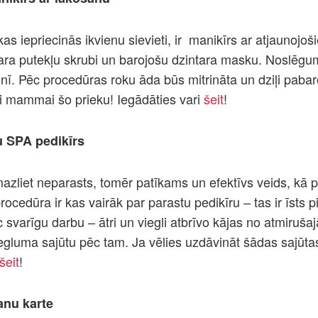
s iepriecinās ikvienu sievieti, ir
manikīrs ar atjaunojoš
ara putekļu skrubi un barojošu dzintara masku. Noslēgu
nī. Pēc procedūras roku āda būs mitrināta un dziļi pabar
ni mammai šo prieku! Iegādāties vari
šeit
!
u SPA pedikīrs
 mazliet neparasts, tomēr patīkams un efektīvs veids, kā 
procedūra ir kas vairāk par parastu pedikīru – tas ir īsts 
 svarīgu darbu – ātri un viegli atbrīvo kājas no atmiruš
egluma sajūtu pēc tam. Ja vēlies uzdāvināt šādas sajūt
šeit
!
anu karte