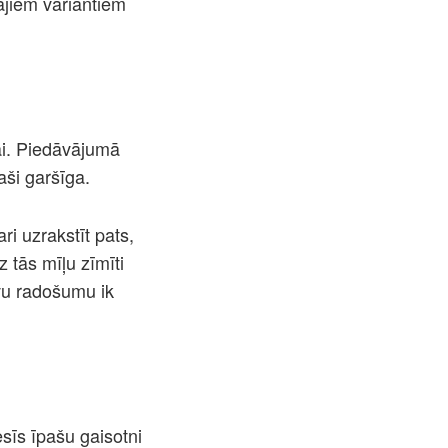
ajiem variantiem
ai. Piedāvājumā
aši garšīga.
ri uzrakstīt pats,
z tās mīļu zīmīti
vu radošumu ik
sīs īpašu gaisotni