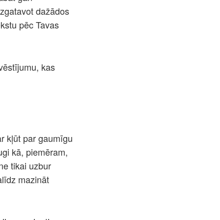
 izgatavot dažādos
ekstu pēc Tavas
vēstījumu, kas
ar kļūt par gaumīgu
augi kā, piemēram,
ne tikai uzbur
alīdz mazināt