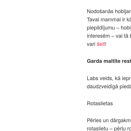
Nodošanās hobijam 
Tavai mammai ir kā
piepildījumu – hob
interesēm – vai tā
vari
šeit
!
Garda maltīte res
Labs veids, kā iepr
daudzveidīgā pied
Rotaslietas
Pērles un dārgakme
rotaslietu – pērļu 