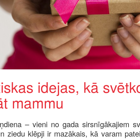
iskas idejas, kā svētk
nāt mammu
diena – vieni no gada sirsnīgākajiem sv
un ziedu klēpji ir mazākais, kā varam pat