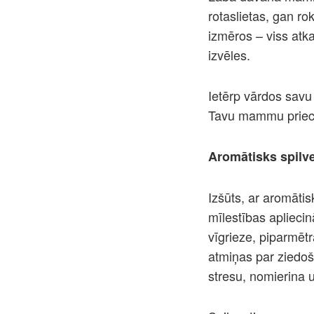
rotaslietas, gan r
izmēros – viss atk
izvēles.
Ietērp vārdos savu
Tavu mammu priecē
Aromātisks spilv
Izšūts, ar aromātis
mīlestības aplieci
vīgrieze, piparmētr
atmiņas par ziedošu
stresu, nomierina u