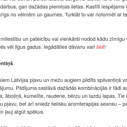
okdarbus, gan dažādas piemiņas lietas. Kastīti iespējams
arīgs no vēlmēm un gaumes. Turklāt to var noformēt ar t
 mīlestību un pateicību vai vienkārši nodod kādu zīmīgu 
s vēl ilgus gadus. Iegādāties dāvanu vari
šeit
!
entiņš
kiem Latvijas pļavu un mežu augiem pildīts spilventiņš v
nājumu. Pildījuma sastāvā dažādās kombinācijās ir tādi 
a, āboliņš, kumelīte, raudene, bērzu un lazdu lapas. Tie 
 pļavu, bet arī sniedz lielisku aromterapijas seansu – p
n ļauj atgūt spēkus.