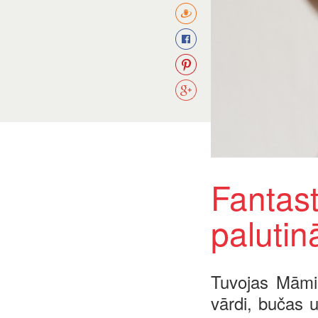
Fantast
paluti
Tuvojas Māmiņ
vārdi, bučas 