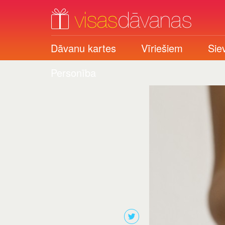
Dāvanu kartes
Vīriešiem
Sie
Personība