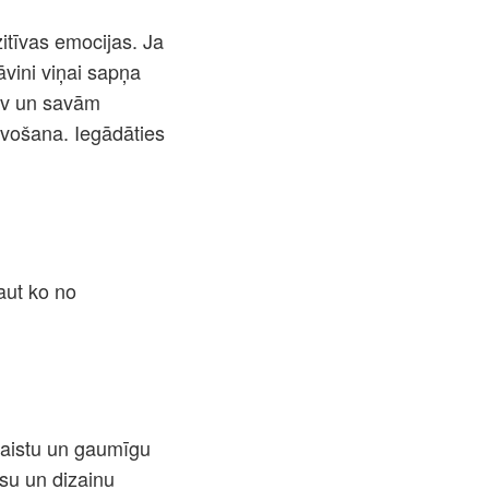
itīvas emocijas. Ja
vini viņai sapņa
sev un savām
avošana. Iegādāties
aut ko no
skaistu un gaumīgu
su un dizainu