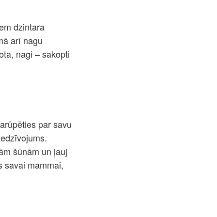
iem dzintara
mā arī nagu
ota, nagi – sakopti
parūpēties par savu
piedzīvojums.
ajām šūnām un ļauj
as savai mammai,