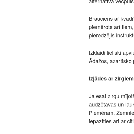
alternatīva vecpuiš
Brauciens ar kvadr
piemērots arī tiem,
pieredzējis instrukt
Izklaidi lieliski a
Ādažos, azartisko 
Izjādes ar zirgiem
Ja esat zirgu mīļot
audzētavas un lauk
Piemēram, Zemnieku
iepazīties arī ar c