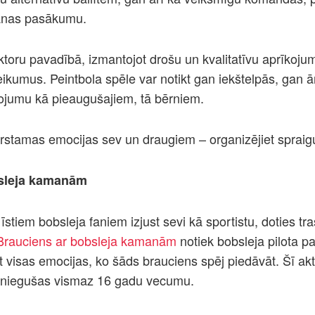
šanas pasākumu.
ktoru pavadībā, izmantojot drošu un kvalitatīvu aprīkojum
ikumus. Peintbola spēle var notikt gan iekštelpās, gan ā
īvojumu kā pieaugušajiem, tā bērniem.
rstamas emocijas sev un draugiem – organizējiet spraigu
bsleja kamanām
īstiem bobsleja faniem izjust sevi kā sportistu, doties tra
Brauciens ar bobsleja kamanām
notiek bobsleja pilota pa
t visas emocijas, ko šāds brauciens spēj piedāvāt. Šī akt
sniegušas vismaz 16 gadu vecumu.