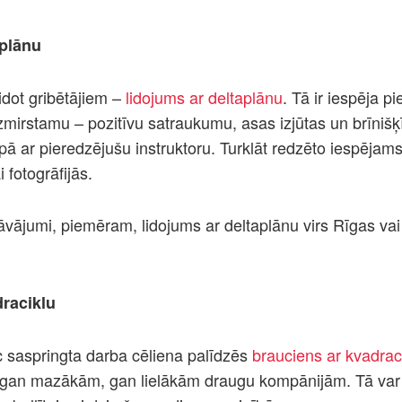
aplānu
lidot gribētājiem –
lidojums ar deltaplānu
. Tā ir iespēja p
zmirstamu – pozitīvu satraukumu, asas izjūtas un brīnišķ
pā ar pieredzējušu instruktoru. Turklāt redzēto iespējam
i fotogrāfijās.
dāvājumi, piemēram, lidojums ar deltaplānu virs Rīgas vai
raciklu
c saspringta darba cēliena palīdzēs
brauciens ar kvadrac
 gan mazākām, gan lielākām draugu kompānijām. Tā var bū