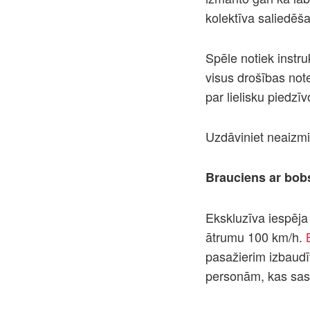
kolektīva saliedē
Spēle notiek instru
visus drošības note
par lielisku piedz
Uzdāviniet neaizmi
Brauciens ar bo
Ekskluzīva iespēja 
ātrumu 100 km/h.
pasažierim izbaudī
personām, kas sa