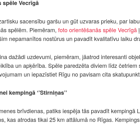
 spēle Vecrīgā
azartisku sacensību garšu un gūt uzvaras prieku, par labu 
nās spēlēm. Piemēram,
foto orientēšanās spēle Vecrīgā
ļ
z šim nepamanītos nostūrus un pavadīt kvalitatīvu laiku 
sina dažādi uzdevumi, piemēram, jāatrod interesanti objekt
 veiklība un apķērība. Spēle paredzēta diviem līdz četriem 
īvojumam un iepazīstiet Rīgu no pavisam cita skatupunkt
nei kempingā ‘’Stirniņas’’
imenes brīvdienas, patiks iespēja tās pavadīt kempingā L
s, kas atrodas tikai 25 km attālumā no Rīgas. Kempings ‘