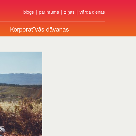
blogs
par mums
ziņas
vārda dienas
Korporatīvās dāvanas