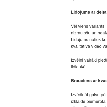
Lidojums ar delt
Vēl viens variants 
aizraujošu un neai
Lidojums notiek ko
kvalitatīvā video va
Izvēlei vairāki pie
lidlaukā.
Brauciens ar kvad
Izvēdināt galvu pē
izklaide piemērota