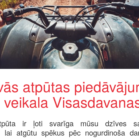
vās atpūtas piedāvāju
 veikala Visasdavanas
atpūta ir ļoti svarīga mūsu dzīves s
, lai atgūtu spēkus pēc nogurdinoša da