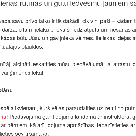
kdienas rutīnas un gūtu iedvesmu jauniem 
avada savu brīvo laiku ir tik dažādi, cik viņi paši – kādam
 dārzā, citam lielāku prieku sniedz atpūta un mešanās a
kādas būtu Jūsu un gaviļnieka vēlmes, lieliskas idejas at
tuālajos plauktos.
nītāji aicināti ieskatīties mūsu piedāvājumā, lai atrastu id
 vai ģimenes lokā!
plānu
iespēja ikvienam, kurš vēlas paraudzīties uz zemi no putn
ānu
! Piedāvājumā gan lidojums tandēmā ar instruktoru, g
ar bērniem, kā arī lidojuma apmācības. Iepazīstieties a
lieties sev tīkamāko.