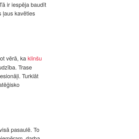
Tā ir iespēja baudīt
s ļaus kavēties
mot vērā, ka
klinšu
udzība. Trase
sionāļi. Turklāt
ratēģisko
visā pasaulē. To
 piemēram, darba