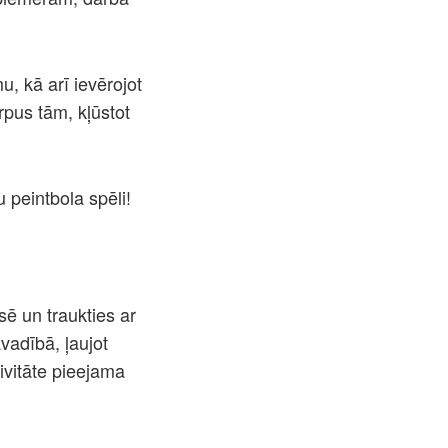
u, kā arī ievērojot
rpus tām, kļūstot
 peintbola spēli!
sē un traukties ar
vadībā, ļaujot
ivitāte pieejama