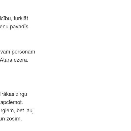
cību, turklāt
cienu pavadīs
u divām personām
 Atara ezera.
irākas zirgu
 apciemot.
rgiem, bet ļauj
 un zosīm.