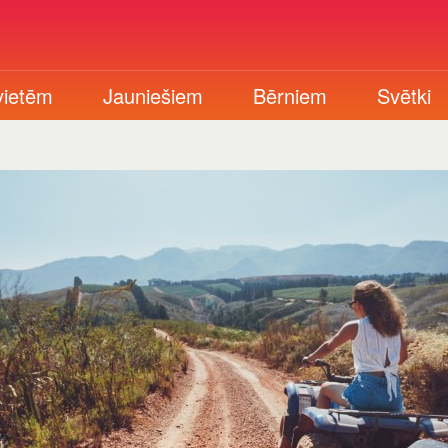
vietēm
Jauniešiem
Bērniem
Svētki