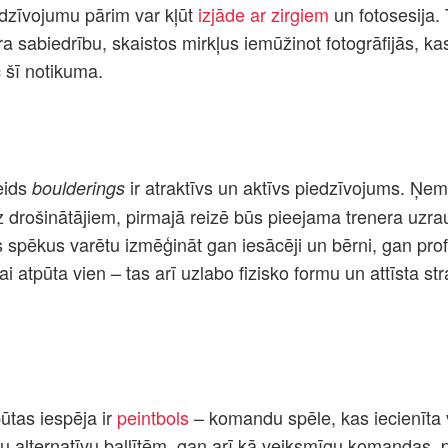
dzīvojumu pārim var kļūt
izjāde ar zirgiem
un fotosesija. 
 sabiedrību, skaistos mirkļus iemūžinot fotogrāfijās, ka
c šī notikuma.
eids
ir atraktīvs un aktīvs piedzīvojums. Ņe
boulderings
 drošinātājiem, pirmajā reizē būs pieejama trenera uzra
s spēkus varētu izmēģināt gan iesācēji un bērni, gan profe
ai atpūta vien – tas arī uzlabo fizisko formu un attīsta st
pūtas iespēja ir
peintbols
– komandu spēle, kas iecienīta 
u alternatīvu ballītēm, gan arī kā veiksmīgu komandas,