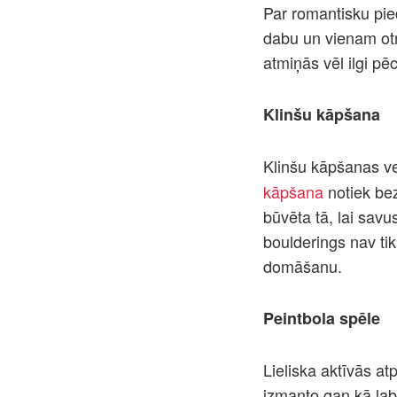
Par romantisku pie
dabu un vienam otra
atmiņās vēl ilgi pē
Klinšu kāpšana
Klinšu kāpšanas v
kāpšana
notiek bez
būvēta tā, lai savu
boulderings nav tik
domāšanu.
Peintbola spēle
Lieliska aktīvās at
izmanto gan kā lab