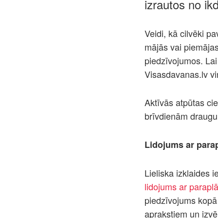
izrautos no i
Veidi, kā cilvēki p
mājās vai piemājas
piedzīvojumos. Lai 
Visasdavanas.lv vir
Aktīvās atpūtas cie
brīvdienām draugu
Lidojums ar para
Lieliska izklaides 
lidojums ar parapl
piedzīvojums kopā 
aprakstiem un izvē