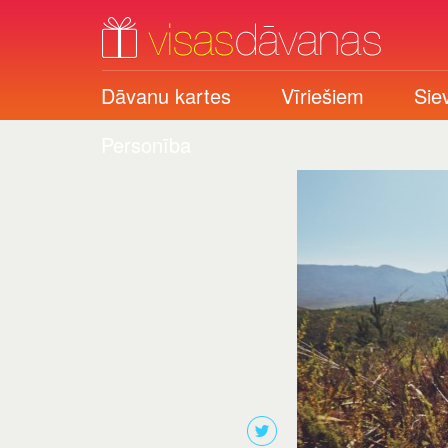
Dāvanu kartes
Vīriešiem
Sie
Personība