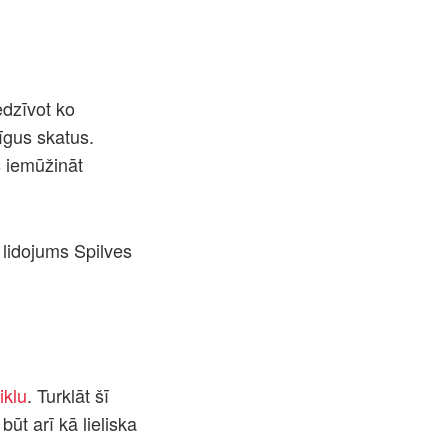
iedzīvot ko
īgus skatus.
s iemūžināt
 lidojums Spilves
iklu
. Turklāt šī
t arī kā lieliska