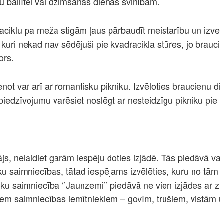
u ballītei vai dzimšanas dienas svinībām.
aciklu pa meža stigām ļaus pārbaudīt meistarību un izvei
 kuri nekad nav sēdējuši pie kvadracikla stūres, jo brau
ors.
pvienot var arī ar romantisku pikniku. Izvēloties braucien
piedzīvojumu varēsiet noslēgt ar nesteidzīgu pikniku pie
ājs, nelaidiet garām iespēju doties izjādē. Tās piedāvā va
u saimniecības, tātad iespējams izvēlēties, kuru no tām
 saimniecība ‘’Jaunzemi’’ piedāvā ne vien izjādes ar zi
itiem saimniecības iemītniekiem – govīm, trušiem, vistām