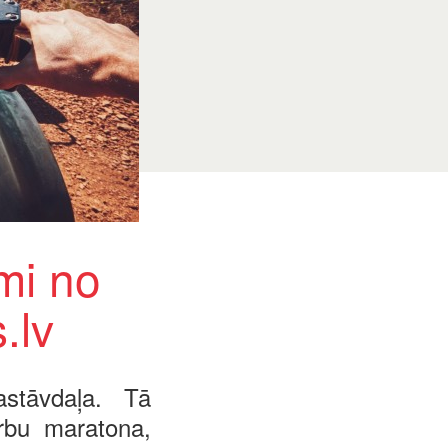
mi no
.lv
astāvdaļa. Tā
rbu maratona,