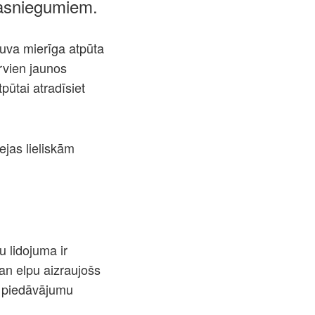
sasniegumiem.
 tuva mierīga atpūta
rvien jaunos
pūtai atradīsiet
ejas lieliskām
u lidojuma ir
an elpu aizraujošs
r piedāvājumu