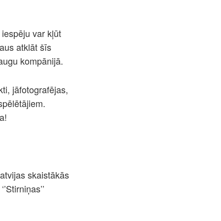
iespēju var kļūt
aus atklāt šīs
draugu kompānijā.
i, jāfotografējas,
spēlētājiem.
a!
atvijas skaistākās
’Stirniņas’’