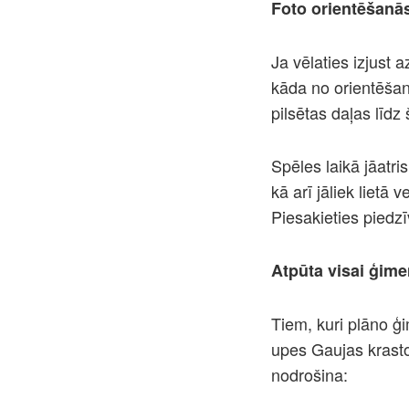
Foto orientēšanās
Ja vēlaties izjust 
kāda no orientēša
pilsētas daļas līd
Spēles laikā jāatri
kā arī jāliek lietā
Piesakieties piedz
Atpūta visai ģime
Tiem, kuri plāno ģ
upes Gaujas krasto
nodrošina: