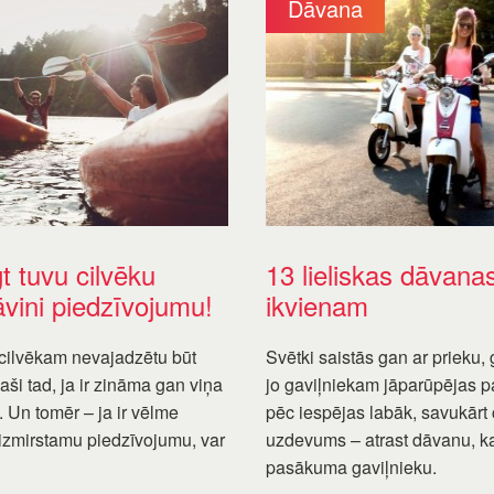
Dāvana
gt tuvu cilvēku
13 lieliskas dāvanas
vini piedzīvojumu!
ikvienam
cilvēkam nevajadzētu būt
Svētki saistās gan ar prieku
ši tad, ja ir zināma gan viņa
jo gaviļniekam jāparūpējas par
 Un tomēr – ja ir vēlme
pēc iespējas labāk, savukārt
izmirstamu piedzīvojumu, var
uzdevums – atrast dāvanu, ka
pasākuma gaviļnieku.