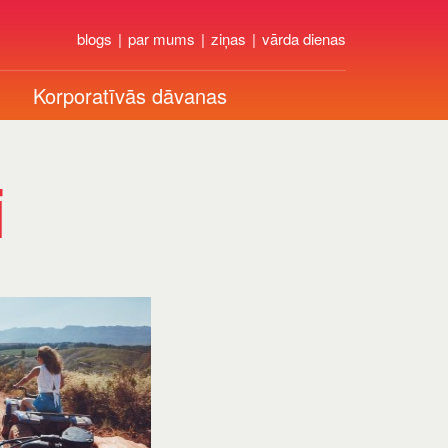
blogs
par mums
ziņas
vārda dienas
Korporatīvās dāvanas
i