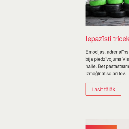
Iepazīsti trice
Emocijas, adrenalīns
bija piedzīvojums Vi
hallē. Bet pastāstīsim
izmēģināt šo arī tev.
Lasīt tālāk