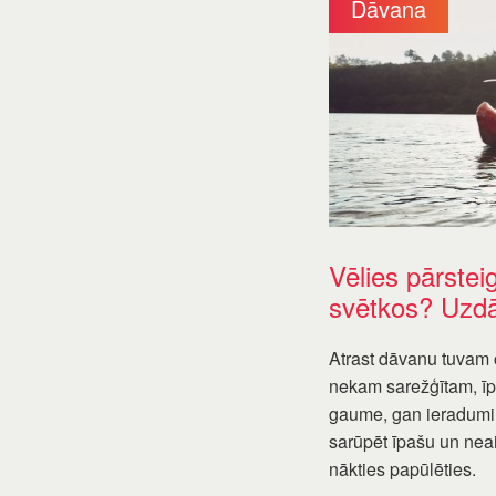
Dāvana
Vēlies pārstei
svētkos? Uzdā
Atrast dāvanu tuvam 
nekam sarežģītam, īpa
gaume, gan ieradumi.
sarūpēt īpašu un nea
nākties papūlēties.