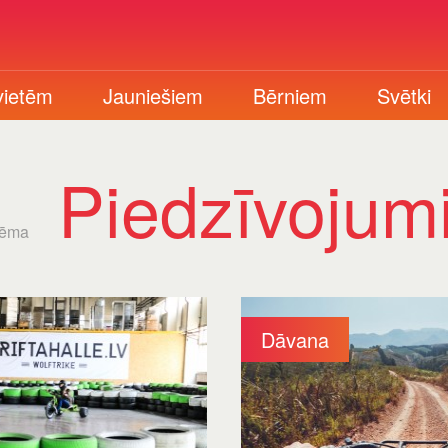
vietēm
Jauniešiem
Bērniem
Svētki
Piedzīvojum
tēma
Dāvana