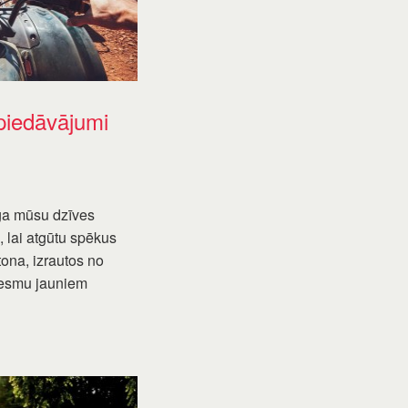
piedāvājumi
rīga mūsu dzīves
 lai atgūtu spēkus
ona, izrautos no
vesmu jauniem