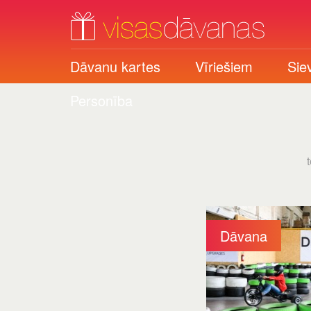
Dāvanu kartes
Vīriešiem
Sie
Personība
Dāvana