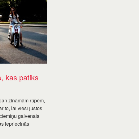
, kas patiks
, gan zināmām rūpēm,
 to, lai viesi justos
 ciemiņu galvenais
s iepriecinās