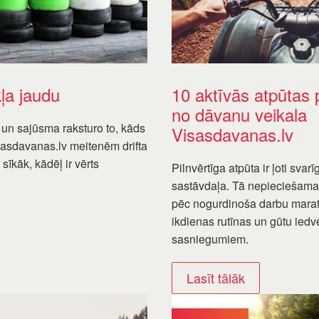
kļa jaudu
10 aktīvās atpūtas 
no dāvanu veikala
 un sajūsma raksturo to, kāds
Visasdavanas.lv
sasdavanas.lv meitenēm drifta
 sīkāk, kādēļ ir vērts
Pilnvērtīga atpūta ir ļoti sva
sastāvdaļa. Tā nepieciešama,
pēc nogurdinoša darbu marat
ikdienas rutīnas un gūtu ied
sasniegumiem.
Lasīt tālāk