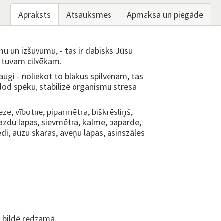
Apraksts
Atsauksmes
Apmaksa un piegāde
mu un izšuvumu, - tas ir dabisks Jūsu
s tuvam cilvēkam.
 augi - noliekot to blakus spilvenam, tas
dod spēku, stabilizē organismu stresa
ze, vībotne, piparmētra, biškrēsliņš,
lazdu lapas, sievmētra, kalme, paparde,
edi, auzu skaras, aveņu lapas, asinszāles
o bildē redzamā.