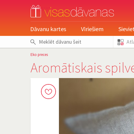
pieslēgties
Dāvanu kartes
Vīriešiem
Sievi
Atl
Eko preces
Aromātiskais spilve