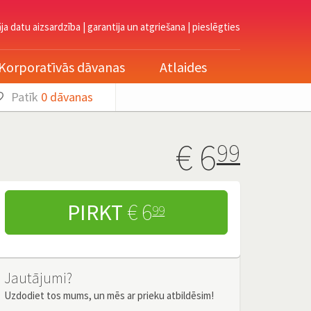
āja datu aizsardzība
|
garantija un atgriešana
|
pieslēgties
Korporatīvās dāvanas
Atlaides
Patīk
0
dāvanas
€
6
99
PIRKT
€ 6
99
Jautājumi?
Uzdodiet tos mums, un mēs ar prieku atbildēsim!