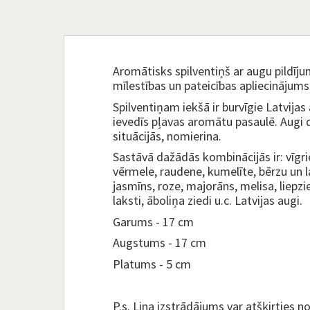
Aromātisks spilventiņš ar augu pildīju
mīlestības un pateicības apliecinājum
Spilventiņam iekšā ir burvīgie Latvijas
ievedīs pļavas aromātu pasaulē. Augi 
situācijās, nomierina.
Sastāvā dažādās kombinācijās ir: vīgrie
vērmele, raudene, kumelīte, bērzu un 
jasmīns, roze, majorāns, melisa, liepzi
laksti, āboliņa ziedi u.c. Latvijas augi.
Garums - 17 cm
Augstums - 17 cm
Platums - 5 cm
P.s. Lina izstrādājums var atšķirties n