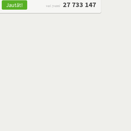
27 733 147
Jautāt!
vai zvani