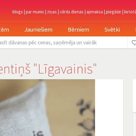
blogs
|
par mums
|
ziņas
|
vārda dienas
|
apmaksa
|
piegāde
|
lietot
etēm
Jauniešiem
Bērniem
Svētki
asīt dāvanas
pēc cenas, saņēmēja un vairāk
ntiņš "Līgavainis"