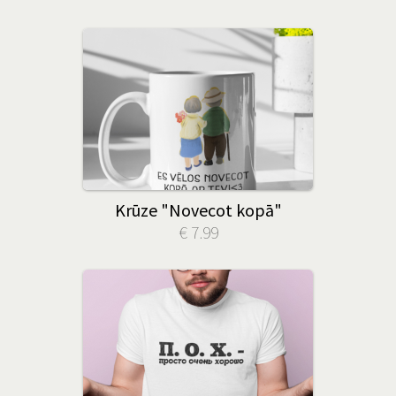
Krūze "Novecot kopā"
€ 7.99