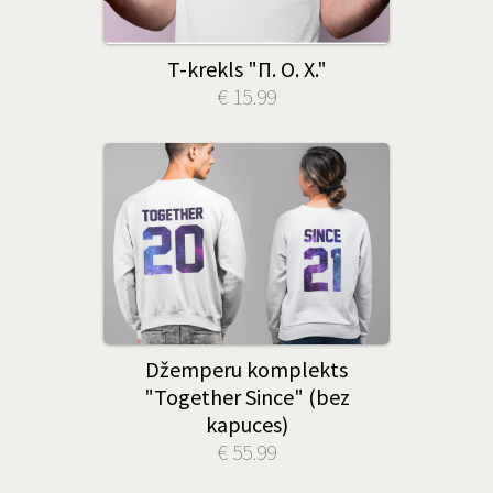
T-krekls "П. О. X."
€ 15.99
Džemperu komplekts
"Together Since" (bez
kapuces)
€ 55.99