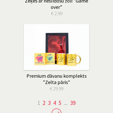
Zeķes ar neslīdošu zoli "Game
over"
€ 2.99
Premium dāvanu komplekts
"Zelta pāris"
€ 29.99
1
2
3
4
5
...
39