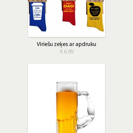
Vīriešu zeķes ar apdruku
€ 6.99