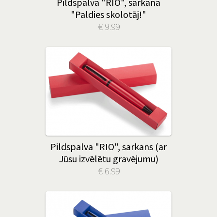
Pildspalva "RIO", sarkana
"Paldies skolotāj!"
€ 9.99
Pildspalva "RIO", sarkans (ar
Jūsu izvēlētu gravējumu)
€ 6.99