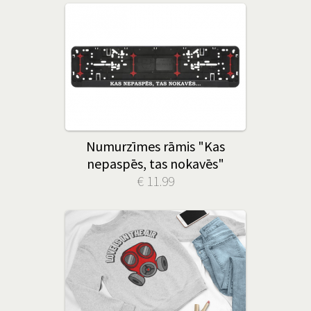
Numurzīmes rāmis "Kas
nepaspēs, tas nokavēs"
€ 11.99