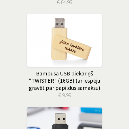
€ 84.99
Bambusa USB piekariņš
"TWISTER" (16GB) (ar iespēju
gravēt par papildus samaksu)
€ 9.99