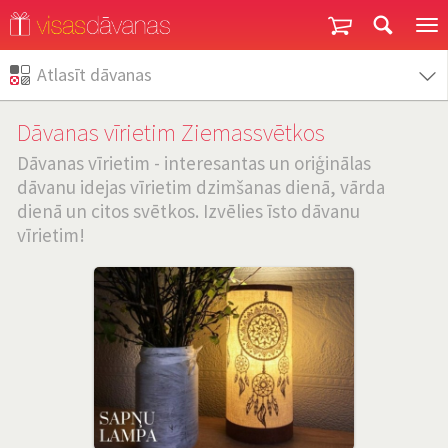
Garantija un atgriešana
Atlasīt dāvanas
Dāvanas vīrietim Ziemassvētkos
Dāvanas vīrietim - interesantas un oriģinālas
dāvanu idejas vīrietim dzimšanas dienā, vārda
dienā un citos svētkos. Izvēlies īsto dāvanu
vīrietim!