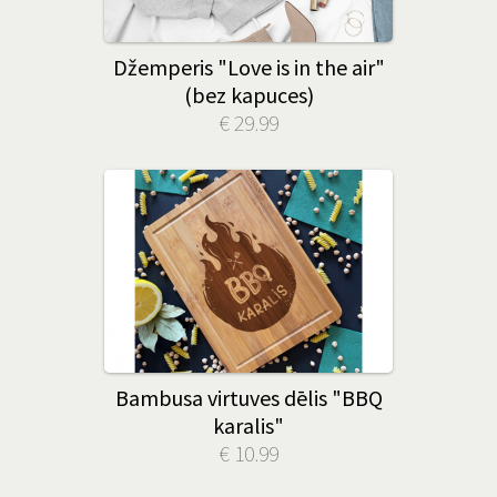
Džemperis "Love is in the air"
(bez kapuces)
€ 29.99
Bambusa virtuves dēlis "BBQ
karalis"
€ 10.99