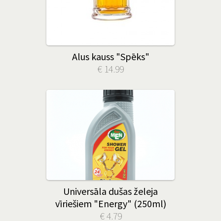
Alus kauss "Spēks"
€ 14.99
Universāla dušas želeja
vīriešiem "Energy" (250ml)
€ 4.79