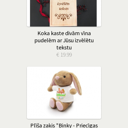
Koka kaste divām vīna
pudelēm ar Jūsu izvēlētu
tekstu
€ 19.99
Plīša zaķis "Binky - Priecīgas