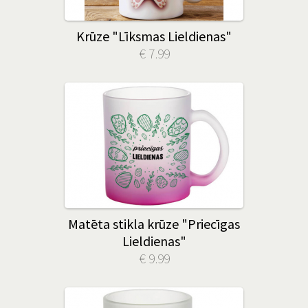
Krūze "Līksmas Lieldienas"
€ 7.99
Matēta stikla krūze "Priecīgas
Lieldienas"
€ 9.99