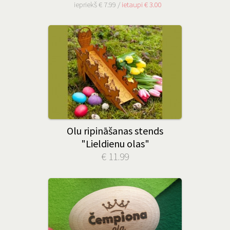
iepriekš € 7.99 /
ietaupi € 3.00
Olu ripināšanas stends
"Lieldienu olas"
€ 11.99