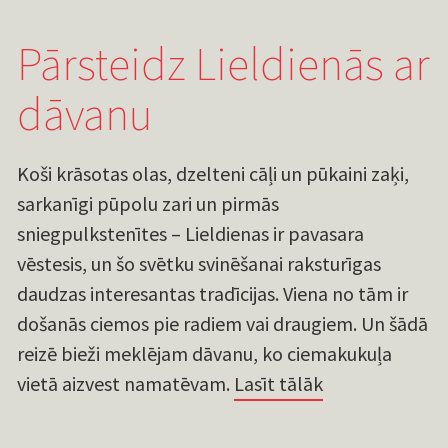
Pārsteidz Lieldienās ar
dāvanu
Koši krāsotas olas, dzelteni cāļi un pūkaini zaķi,
sarkanīgi pūpolu zari un pirmās
sniegpulkstenītes – Lieldienas ir pavasara
vēstesis, un šo svētku svinēšanai raksturīgas
daudzas interesantas tradīcijas. Viena no tām ir
došanās ciemos pie radiem vai draugiem. Un šādā
reizē bieži meklējam dāvanu, ko ciemakukuļa
vietā aizvest namatēvam.
Lasīt tālāk