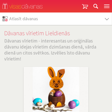
Garantija un atgriešana
Atlasīt dāvanas
Dāvanas vīrietim Lieldienās
Dāvanas vīrietim - interesantas un oriģinālas
dāvanu idejas vīrietim dzimšanas dienā, vārda
dienā un citos svētkos. Izvēlies īsto dāvanu
vīrietim!