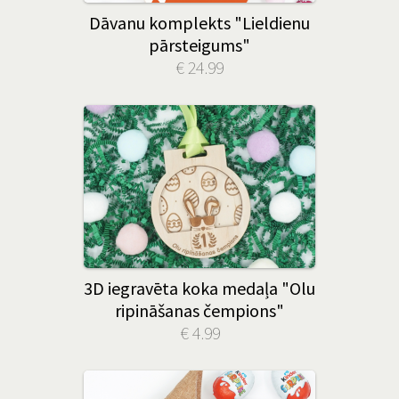
Dāvanu komplekts "Lieldienu
pārsteigums"
€ 24.99
3D iegravēta koka medaļa "Olu
ripināšanas čempions"
€ 4.99