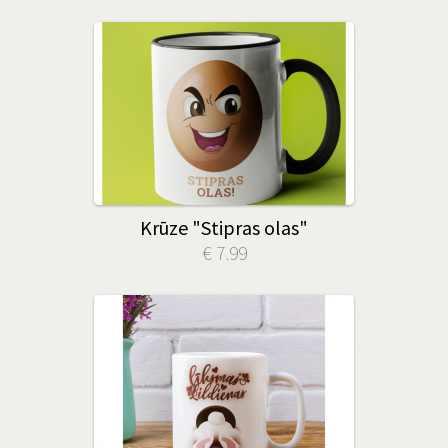
Krūze "Stipras olas"
€ 7.99