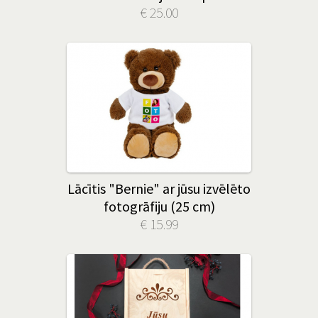
€ 25.00
Lācītis "Bernie" ar jūsu izvēlēto
fotogrāfiju (25 cm)
€ 15.99