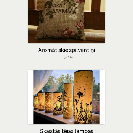
Aromātiskie spilventiņi
€ 8.99
Skaistās tējas lampas