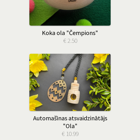
Koka ola "Čempions"
€ 2.50
Automašīnas atsvaidzinātājs
"Ola"
€ 10.99