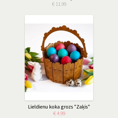
€ 11.99
Lieldienu koka grozs "Zaķis"
€ 4.99