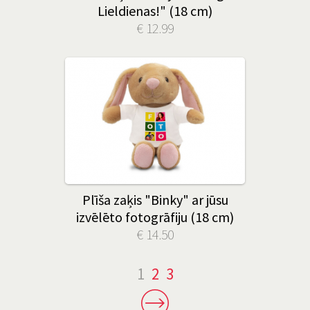
Lieldienas!" (18 cm)
€ 12.99
Plīša zaķis "Binky" ar jūsu
izvēlēto fotogrāfiju (18 cm)
€ 14.50
1
2
3