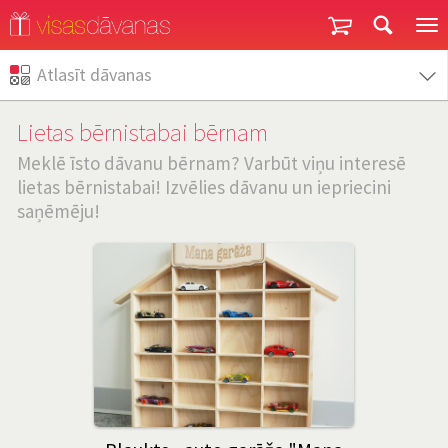
Garantija un atgriešana
Atlasīt dāvanas
Lietas bērnistabai bērnam
Meklē īsto dāvanu bērnam? Varbūt viņu interesē
lietas bērnistabai! Izvēlies dāvanu un iepriecini
saņēmēju!