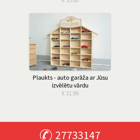
Plaukts - auto garāža ar Jūsu
izvēlētu vārdu
€ 31.99
27733147