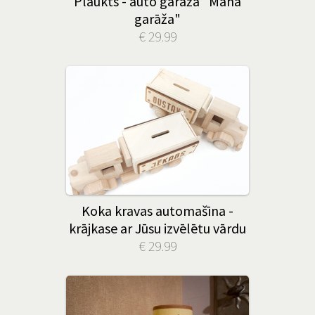
Plaukts - auto garāža "Mana
garāža"
€ 29.99
Koka kravas automašīna -
krājkase ar Jūsu izvēlētu vārdu
€ 29.99