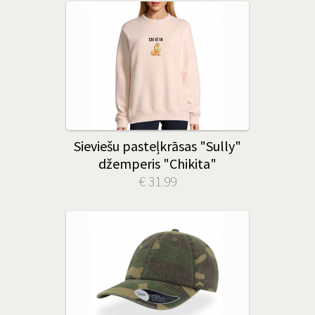
Sieviešu pasteļkrāsas "Sully"
džemperis "Chikita"
€ 31.99