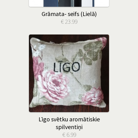
Grāmata- seifs (Lielā)
€ 23.99
Līgo svētku aromātiskie
spilventiņi
€ 6.99