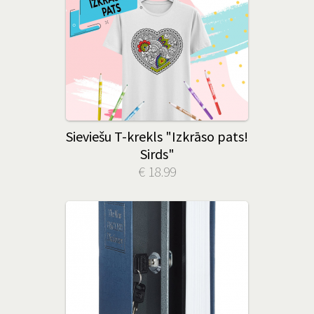
Sieviešu T-krekls "Izkrāso pats!
Sirds"
€ 18.99