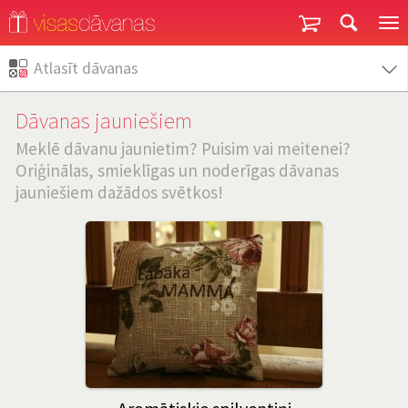
Garantija un atgriešana
Atlasīt dāvanas
Dāvanas jauniešiem
Meklē dāvanu jaunietim? Puisim vai meitenei?
Oriģinālas, smieklīgas un noderīgas dāvanas
jauniešiem dažādos svētkos!