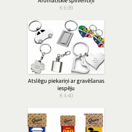
Aromātiskie spilventiņi
€ 6.99
Atslēgu piekariņi ar gravēšanas
iespēju
€ 4.40