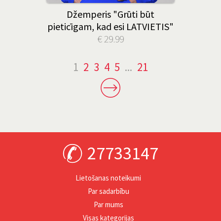
Džemperis "Grūti būt
pieticīgam, kad esi LATVIETIS"
€ 29.99
1
2
3
4
5
...
21
27733147
Lietošanas noteikumi
Par sadarbību
Par mums
Visas kategorijas