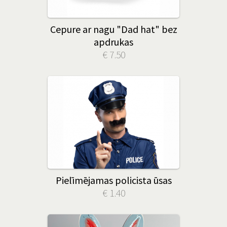
Cepure ar nagu "Dad hat" bez
apdrukas
€ 7.50
Pielīmējamas policista ūsas
€ 1.40