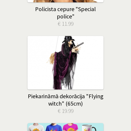
Policista cepure "Special
police"
€ 11.99
Piekarināmā dekorācija "Flying
witch" (65cm)
€ 19.99