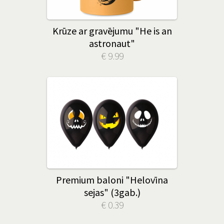
Krūze ar gravējumu "He is an
astronaut"
€ 9.99
Premium baloni "Helovīna
sejas" (3gab.)
€ 0.39