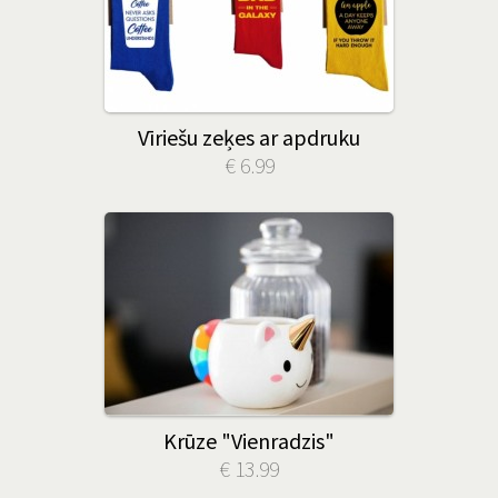
Vīriešu zeķes ar apdruku
€ 6.99
Krūze "Vienradzis"
€ 13.99