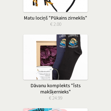
Matu lociņš "Pūkains zirneklis"
€ 2.00
Dāvanu komplekts "Īsts
makšķernieks"
€ 24.99