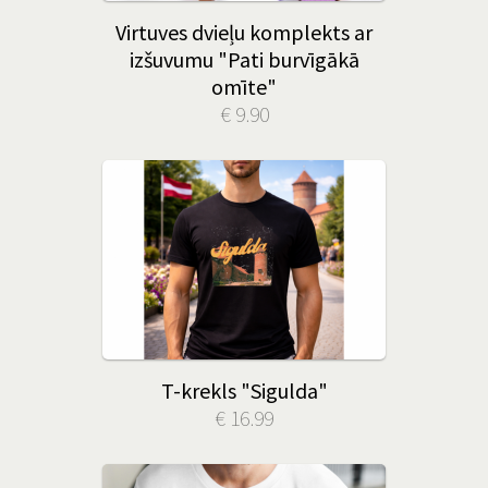
Virtuves dvieļu komplekts ar
izšuvumu "Pati burvīgākā
omīte"
€ 9.90
T-krekls "Sigulda"
€ 16.99