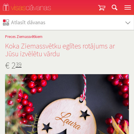
Garantija un atgriešana
Atlasīt dāvanas
Preces Ziemassvētkiem
Koka Ziemassvētku eglītes rotājums ar
Jūsu izvēlētu vārdu
€
2
39