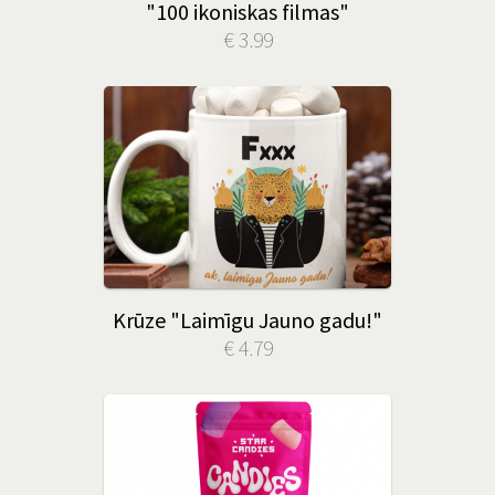
"100 ikoniskas filmas"
€ 3.99
Krūze "Laimīgu Jauno gadu!"
€ 4.79