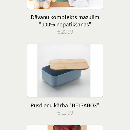
Dāvanu komplekts mazulim
"100% nepatikšanas"
€ 28.99
Pusdienu kārba "BEIBABOX"
€ 12.99