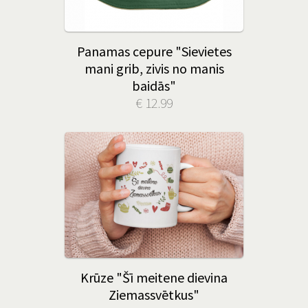
Panamas cepure "Sievietes
mani grib, zivis no manis
baidās"
€ 12.99
Krūze "Šī meitene dievina
Ziemassvētkus"