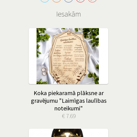
Iesakām
Koka piekaramā plāksne ar
gravējumu "Laimīgas laulības
noteikumi"
€ 7.69