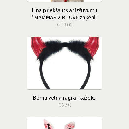
Lina priekšauts ar izšuvumu
"MAMMAS VIRTUVE zaķēni"
€ 19.00
Bērnu velna ragi ar kažoku
€ 2.99