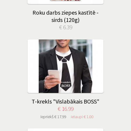
Roku darbs ziepes kastītē -
sirds (120g)
€ 6.39
T-krekls "Vislabākais BOSS"
€ 16.99
iepriekš € 17.99
ietaupi € 1.00