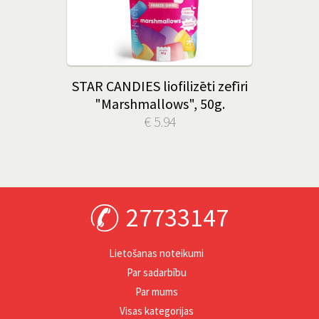
STAR CANDIES liofilizēti zefīri
"Marshmallows", 50g.
€ 5.94
27733147
Lietošanas noteikumi
Par sadarbību
Par mums
Visas kategorijas