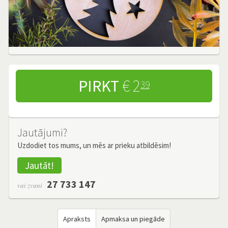
PIRKT
€ 2
39
Jautājumi?
Uzdodiet tos mums, un mēs ar prieku atbildēsim!
Jautāt!
27 733 147
vai zvani
Apraksts
Apmaksa un piegāde