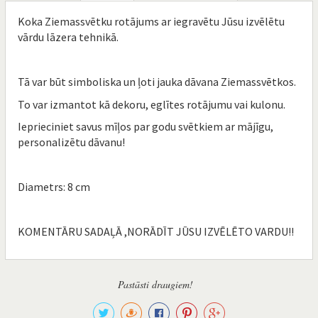
Koka Ziemassvētku rotājums ar iegravētu Jūsu izvēlētu
vārdu lāzera tehnikā.
Tā var būt simboliska un ļoti jauka dāvana Ziemassvētkos.
To var izmantot kā dekoru, eglītes rotājumu vai kulonu.
Ieprieciniet savus mīļos par godu svētkiem ar mājīgu,
personalizētu dāvanu!
Diametrs: 8 cm
KOMENTĀRU SADAĻĀ ,NORĀDĪT JŪSU IZVĒLĒTO VARDU!!
Pastāsti draugiem!