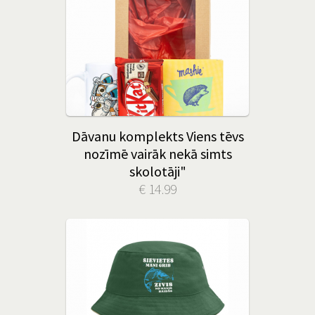
Dāvanu komplekts Viens tēvs
nozīmē vairāk nekā simts
skolotāji"
€ 14.99