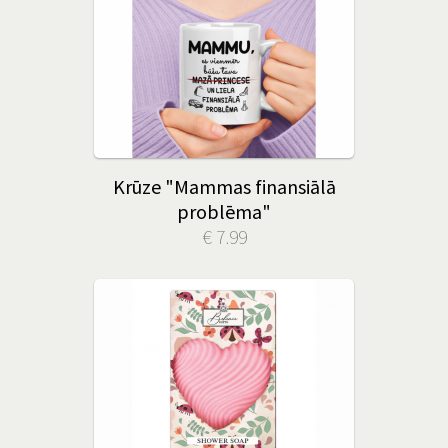
Krūze "Mammas finansiālā
problēma"
€ 7.99