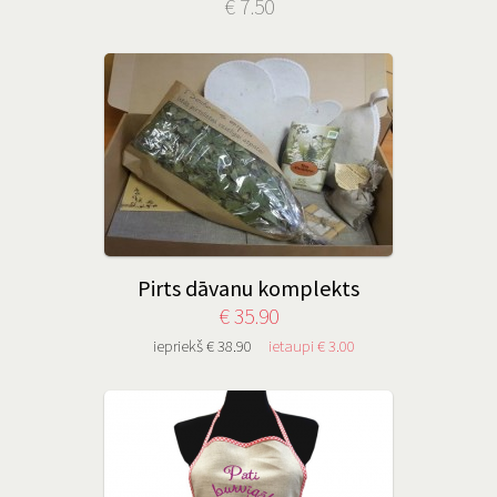
€ 7.50
Pirts dāvanu komplekts
€ 35.90
iepriekš € 38.90
ietaupi € 3.00