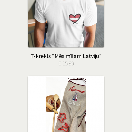
T-krekls "Mēs mīlam Latviju"
€ 15.99