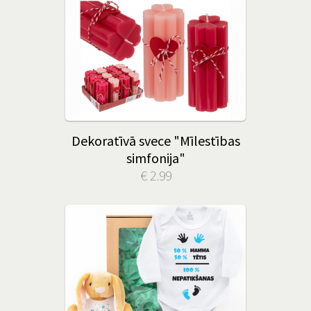
Dekoratīvā svece "Mīlestības
simfonija"
€ 2.99