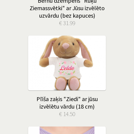
Bērnu džemperis "Rūķu
Ziemassvētki" ar Jūsu izvēlēto
uzvārdu (bez kapuces)
€ 31.99
Plīša zaķis "Ziedi" ar jūsu
izvēlētu vārdu (18 cm)
€ 14.50