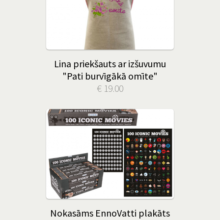
Lina priekšauts ar izšuvumu
"Pati burvīgākā omīte"
€ 19.00
Nokasāms EnnoVatti plakāts