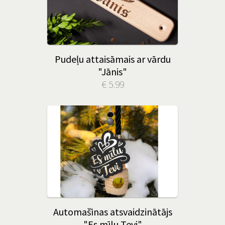
Pudeļu attaisāmais ar vārdu
"Jānis"
€ 5.99
Automašīnas atsvaidzinātājs
"Es mīlu Tevi"