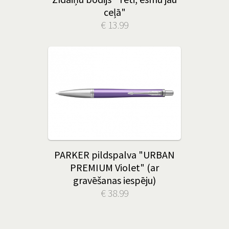
ceļā"
€ 13.99
PARKER pildspalva "URBAN
PREMIUM Violet" (ar
gravēšanas iespēju)
€ 38.99