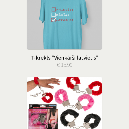
T-krekls "Vienkārši latvietis"
€ 15.99