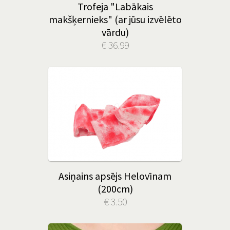
Trofeja "Labākais
makšķernieks" (ar jūsu izvēlēto
vārdu)
€ 36.99
Asiņains apsējs Helovīnam
(200cm)
€ 3.50