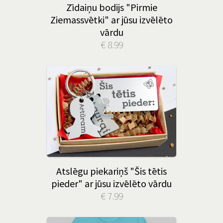
Zīdaiņu bodijs "Pirmie
Ziemassvētki" ar jūsu izvēlēto
vārdu
€ 8.99
Atslēgu piekariņš "Šis tētis
pieder" ar jūsu izvēlēto vārdu
€ 7.99