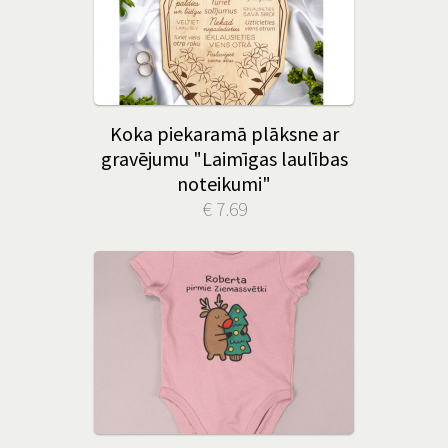
Koka piekaramā plāksne ar
gravējumu "Laimīgas laulības
noteikumi"
€ 7.69