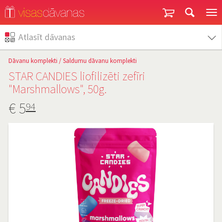
Garantija un atgriešana
Atlasīt dāvanas
Dāvanu komplekti
/
Saldumu dāvanu komplekti
STAR CANDIES liofilizēti zefīri
"Marshmallows", 50g.
€
5
94