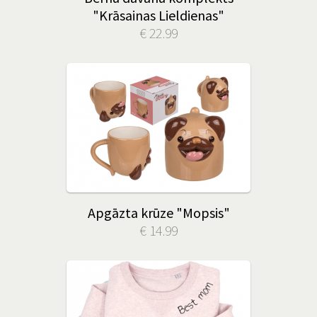
"Krāsainas Lieldienas"
€ 22.99
Apgāzta krūze "Mopsis"
€ 14.99