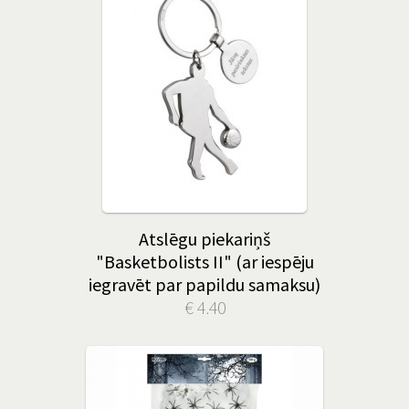
Atslēgu piekariņš
"Basketbolists II" (ar iespēju
iegravēt par papildu samaksu)
€ 4.40