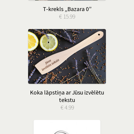
T-krekls „Bazara 0”
€ 15.99
Koka lāpstiņa ar Jūsu izvēlētu
tekstu
€ 4.99