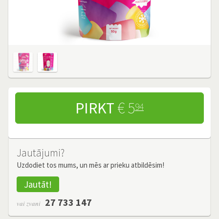
PIRKT
€ 5
94
Jautājumi?
Uzdodiet tos mums, un mēs ar prieku atbildēsim!
Jautāt!
27 733 147
vai zvani