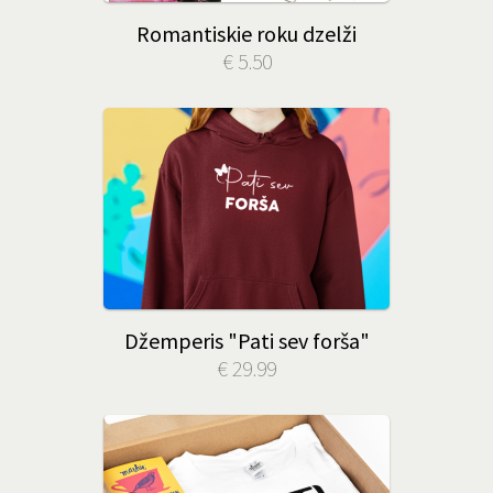
Romantiskie roku dzelži
€ 5.50
Džemperis "Pati sev forša"
€ 29.99