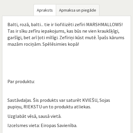
Apraksts
Apmaksa un piegāde
Balti, rozā, balti... tie ir liofilizēti zefīri MARSHMALLOWS!
Tas ir sīku zefīru iepakojums, kas būs ne vien kraukšķīgi,
garšīgi, bet arī ļoti mīlīgi. Zefīriņi kūst mutē. Īpašs kārums
mazām rociņām. Spēlēsimies kopā!
Par produktu:
Sastāvdaļas. Šis produkts var saturēt KVIEŠU, Sojas
pupiņu, RIEKSTU un to produktu atliekas.
Uzglabāt vēsā, sausā vietā.
Izcelsmes vieta: Eiropas Savienība.