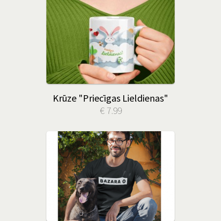
Krūze "Priecīgas Lieldienas"
€ 7.99