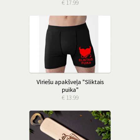
€ 17.99
Vīriešu apakšveļa "Sliktais
puika"
€ 13.99