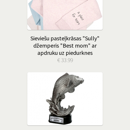
Sieviešu pasteļkrāsas "Sully"
džemperis "Best mom" ar
apdruku uz piedurknes
€ 33.99