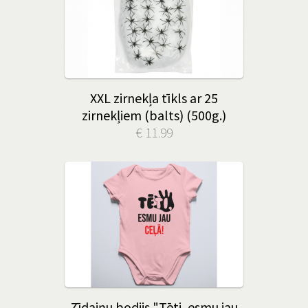
XXL zirnekļa tīkls ar 25
zirnekļiem (balts) (500g.)
€ 11.99
Zīdaiņu bodijs "Tēti, esmu jau