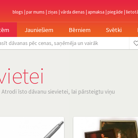
blogs
|
par mums
|
ziņas
|
vārda dienas
|
apmaksa
|
piegāde
|
lietot
etēm
Jauniešiem
Bērniem
Svētki
asīt dāvanas
pēc cenas, saņēmēja un vairāk
ietei
Atrodi īsto dāvanu sievietei, lai pārsteigtu viņu