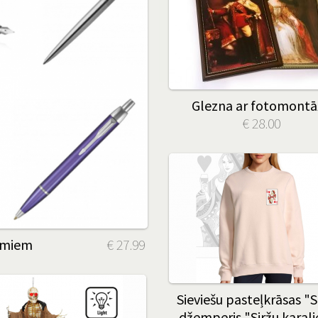
Glezna ar fotomontā
€ 28.00
jumiem
€ 27.99
Sieviešu pasteļkrāsas "S
džemperis "Siržu karal