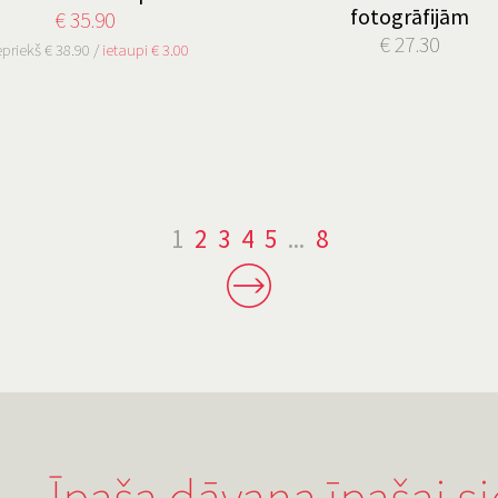
fotogrāfijām
€ 35.90
€ 27.30
epriekš € 38.90 /
ietaupi € 3.00
1
2
3
4
5
...
8