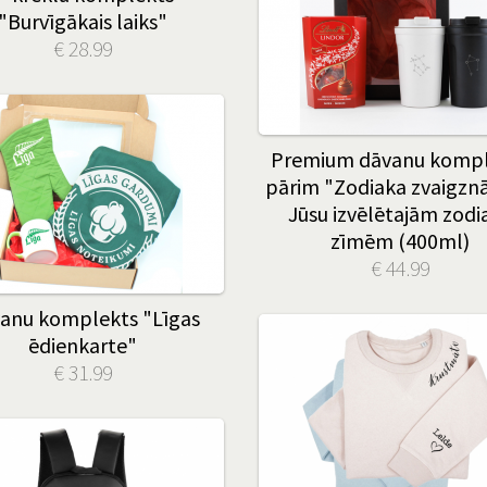
"Burvīgākais laiks"
€ 28.99
Premium dāvanu kompl
pārim "Zodiaka zvaigznā
Jūsu izvēlētajām zodi
zīmēm (400ml)
€ 44.99
anu komplekts "Līgas
ēdienkarte"
€ 31.99