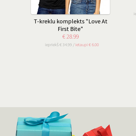
i
T-kreklu komplekts "Love At
First Bite"
€ 28.99
iepriekš € 34.99 /
ietaupi € 6.00