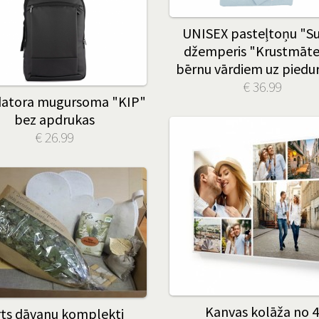
UNISEX pasteļtoņu "Su
džemperis "Krustmāte
bērnu vārdiem uz piedu
€ 36.99
datora mugursoma "KIP"
bez apdrukas
€ 26.99
Kanvas kolāža no 4
rts dāvanu komplekti