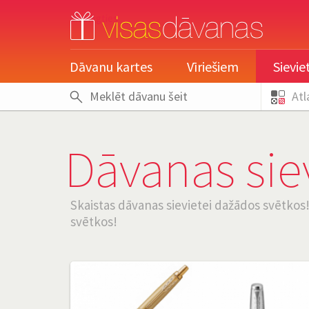
pieslēgties
Dāvanu kartes
Vīriešiem
Sievi
Atl
Dāvanas siev
Skaistas dāvanas sievietei dažādos svētkos! 
svētkos!