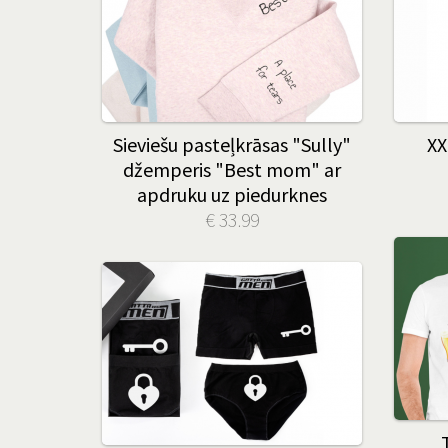
Sieviešu pasteļkrāsas "Sully"
XX
džemperis "Best mom" ar
apdruku uz piedurknes
€ 33.99