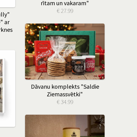
rītam un vakaram"
€ 27.99
lly"
" ar
rknes
Dāvanu komplekts "Saldie
Ziemassvētki"
€ 34.99