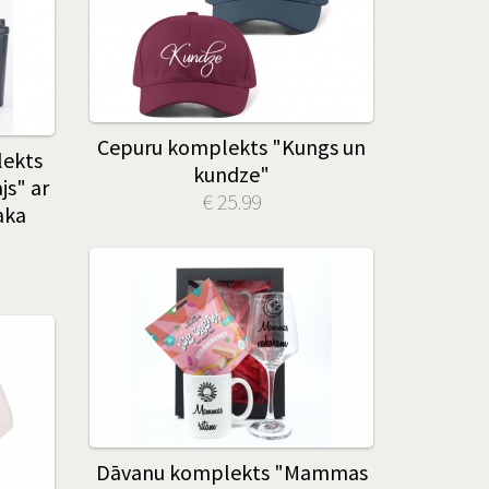
Cepuru komplekts "Kungs un
ekts
kundze"
js" ar
€ 25.99
aka
Dāvanu komplekts "Mammas