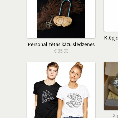
Klēpj
Personalizētas kāzu slēdzenes
€ 35.00
Pi