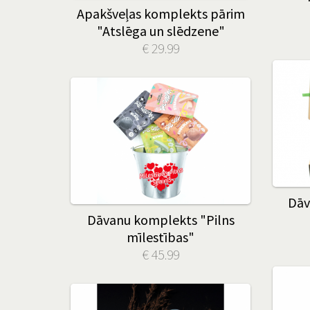
Apakšveļas komplekts pārim
"Atslēga un slēdzene"
€ 29.99
Dāv
Dāvanu komplekts "Pilns
mīlestības"
€ 45.99