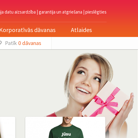
āja datu aizsardzība
|
garantija un atgriešana
|
pieslēgties
Korporatīvās dāvanas
Atlaides
Patīk
0
dāvanas