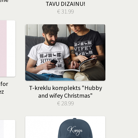
TAVU DIZAINU!
€ 31.99
 for
T-kreklu komplekts "Hubby
ez
and wifey Christmas"
€ 28.99