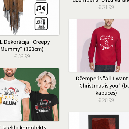
€ 31.99
L Dekorācija "Creepy
Mummy" (160cm)
€ 39.99
Džemperis "All I want
Christmas is you" (b
kapuces)
€ 28.99
T-kreklu komplekts