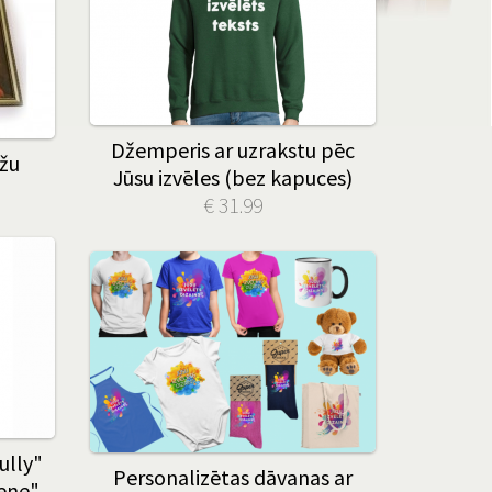
Džemperis ar uzrakstu pēc
žu
Jūsu izvēles (bez kapuces)
€ 31.99
ully"
Personalizētas dāvanas ar
iene"