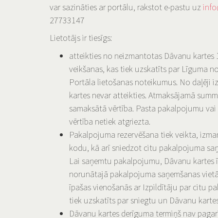
var sazināties ar portālu, rakstot e-pastu uz
info
27733147
Lietotājs ir tiesīgs:
atteikties no neizmantotas Dāvanu kartes 
veikšanas, kas tiek uzskatīts par Līguma 
Portāla lietošanas noteikumus. No daļēji 
kartes nevar atteikties. Atmaksājamā summā 
samaksātā vērtība. Pasta pakalpojumu vai
vērtība netiek atgriezta.
Pakalpojuma rezervēšana tiek veikta, izm
kodu, kā arī sniedzot citu pakalpojuma saņ
Lai saņemtu pakalpojumu, Dāvanu kartes īpa
norunātajā pakalpojuma saņemšanas vietā 
īpašas vienošanās ar Izpildītāju par citu
tiek uzskatīts par sniegtu un Dāvanu karte
Dāvanu kartes derīguma termiņš nav pagar