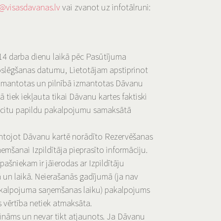
@visasdavanas.lv
vai zvanot uz infotālruni:
14 darba dienu laikā pēc Pasūtījuma
noslēgšanas datumu, Lietotājam apstiprinot
izmantotas un pilnībā izmantotas Dāvanu
tiek iekļauta tikai Dāvanu kartes faktiski
 citu papildu pakalpojumu samaksātā
antojot Dāvanu kartē norādīto Rezervēšanas
emšanai Izpildītāja pieprasīto informāciju.
šniekam ir jāierodas ar Izpildītāju
un laikā. Neierašanās gadījumā (ja nav
 pakalpojuma saņemšanas laiku) pakalpojums
s vērtība netiek atmaksāta.
ināms un nevar tikt atjaunots. Ja Dāvanu