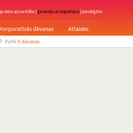
āja datu aizsardzība
|
garantija un atgriešana
|
pieslēgties
Korporatīvās dāvanas
Atlaides
Patīk
0
dāvanas