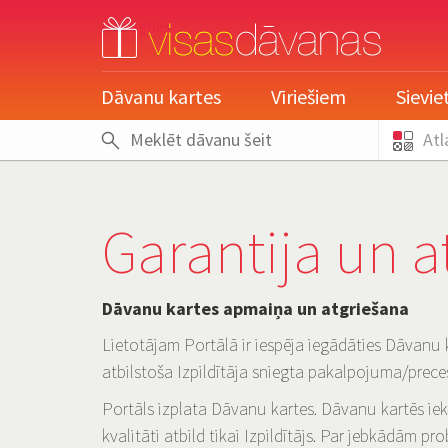
pieslēgties
Dāvanu kartes
Vīriešiem
Sievi
Atl
Garantija un a
Dāvanu kartes apmaiņa un atgriešana
Lietotājam Portālā ir iespēja iegādāties Dāvanu k
atbilstoša Izpildītāja sniegta pakalpojuma/prece
Portāls izplata Dāvanu kartes. Dāvanu kartēs ie
kvalitāti atbild tikai Izpildītājs. Par jebkādām p