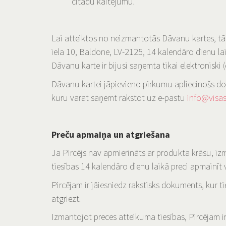
citādu kaitējumu.
Lai atteiktos no neizmantotās Dāvanu kartes, t
iela 10, Baldone, LV-2125, 14 kalendāro dienu la
Dāvanu karte ir bijusi saņemta tikai elektroniski 
Dāvanu kartei jāpievieno pirkumu apliecinošs d
kuru varat saņemt rakstot uz e-pastu
info@visas
Preču apmaiņa un atgriešana
Ja Pircējs nav apmierināts ar produkta krāsu, izm
tiesības 14 kalendāro dienu laikā preci apmainīt v
Pircējam ir jāiesniedz rakstisks dokuments, kur t
atgriezt.
Izmantojot preces atteikuma tiesības, Pircējam i