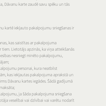
ta, Dāvanu karte zaudē savu spēku un tās
vanu kartē iekļauto pakalpojumu sniegšanas ir
anas, kas saistītas ar pakalpojuma
tiem. Lietotājs apzinās, ka viņa atteikšanās
tiesības nesniegt minēto pakalpojumu,
tājam;
kalpojumu personai, kura neatbilst
bām, kas iekļautas pakalpojuma aprakstā un
 pirms Dāvanu kartes iegādes. Šādā gadījumā
tmaksāta;
akalpojumu, ja šāda pakalpojuma sniegšana
tāja veselībai vai dzīvībai vai varētu nodarīt