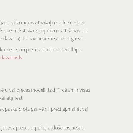
ā jānosūta mums atpakaļ uz adresi: Pļavu
ikā pēc rakstiska ziņojuma izsūtīšanas. Ja
(e-dāvana), to nav nepieciešams atgriezt.
okuments un preces atteikuma veidlapa,
davanas.lv
ēru vai preces modeli, tad Pircējam ir visas
ai atgriezt.
iek paskaidrots par vēlmi preci apmainīt vai
r jāsedz preces atpakaļ atdošanas tiešās