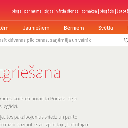
blogs
|
par mums
|
ziņas
|
vārda dienas
|
apmaksa
|
piegāde
|
lietot
etēm
Jauniešiem
Bērniem
Svētki
asīt dāvanas
pēc cenas, saņēmēja un vairāk
tgriešana
artes, konkrēti norādīta Portāla idejai
s iegādei.
kļautos pakalpojumus sniedz un par to
roblēmām, sazinoties ar Izpildītāju, Lietotājam