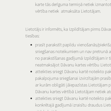
karte tās derīguma termiņā netiek izmanto
vērtība netiek atmaksāta Lietotājam.
Lietotājs ir informēts, ka Izpildītājam pirms Dā
tiesības:
prasīt parakstīt papildu vienošanās/piekriš
sniegšanas noteikumiem un nav pretrunā ar 
no parakstīšanas gadījumā Izpildītājam ir 
neatmaksājot Dāvanu kartes vērtību Lieto
atteikties sniegt Dāvanu kartē noteikto pa
pakalpojuma sniegšanai izvirzītajām prasī
ar kurām obligāti jāiepazīstas Lietotājam
Dāvanu kartes vērtībā Lietotājam netiek a
atteikties sniegt Dāvanu kartē noteikto p
konkrētajā gadījumā izraisītu draudus Lieto