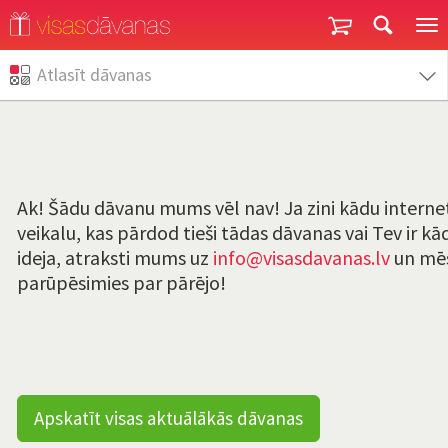
Garantija un atgriešana
Atlasīt dāvanas
Ak! Šādu dāvanu mums vēl nav! Ja zini kādu interne
veikalu, kas pārdod tieši tādas dāvanas vai Tev ir kād
ideja, atraksti mums uz
info@visasdavanas.lv
un mē
parūpēsimies par pārējo!
Apskatīt visas aktuālākās dāvanas