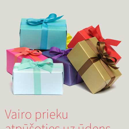
Vairo prieku
atpūšoties uz ūdens