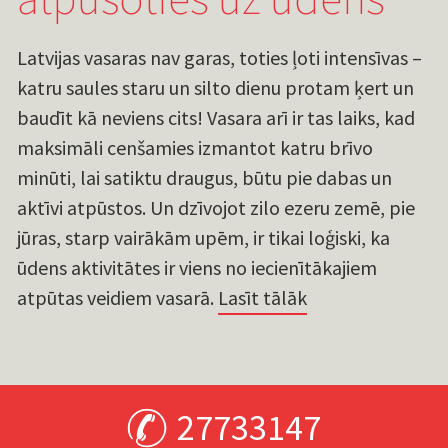
Latvijas vasaras nav garas, toties ļoti intensīvas –
katru saules staru un silto dienu protam ķert un
baudīt kā neviens cits! Vasara arī ir tas laiks, kad
maksimāli cenšamies izmantot katru brīvo
minūti, lai satiktu draugus, būtu pie dabas un
aktīvi atpūstos. Un dzīvojot zilo ezeru zemē, pie
jūras, starp vairākām upēm, ir tikai loģiski, ka
ūdens aktivitātes ir viens no iecienītākajiem
atpūtas veidiem vasarā.
Lasīt tālāk
27733147