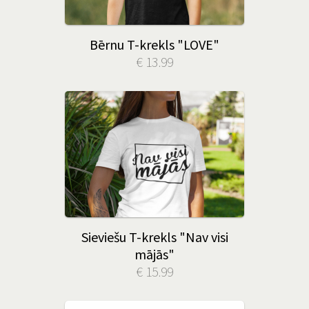
Bērnu T-krekls "LOVE"
€ 13.99
Sieviešu T-krekls "Nav visi
mājās"
€ 15.99