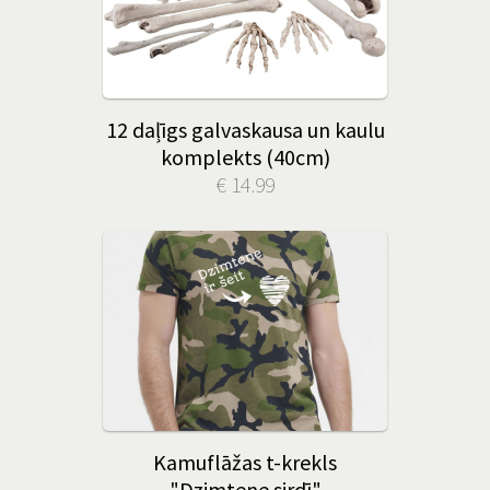
12 daļīgs galvaskausa un kaulu
komplekts (40cm)
€ 14.99
Kamuflāžas t-krekls
"Dzimtene sirdī"