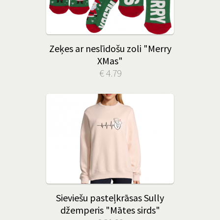
Zeķes ar neslīdošu zoli "Merry
XMas"
€ 4.79
Sieviešu pasteļkrāsas Sully
džemperis "Mātes sirds"