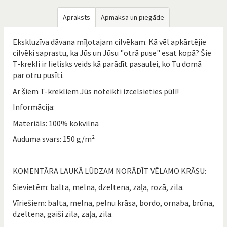
Apraksts
Apmaksa un piegāde
Ekskluzīva dāvana mīļotajam cilvēkam. Kā vēl apkārtējie
cilvēki saprastu, ka Jūs un Jūsu "otrā puse" esat kopā? Šie
T-krekli ir lielisks veids kā parādīt pasaulei, ko Tu domā
par otru pusīti.
Ar šiem T-krekliem Jūs noteikti izcelsieties pūlī!
Informācija:
Materiāls: 100% kokvilna
Auduma svars: 150 g/m²
KOMENTĀRA LAUKĀ LŪDZAM NORĀDĪT VĒLAMO KRĀSU:
Sievietēm: balta, melna, dzeltena, zaļa, rozā, zila.
Vīriešiem: balta, melna, pelnu krāsa, bordo, ornaba, brūna,
dzeltena, gaiši zila, zaļa, zila.