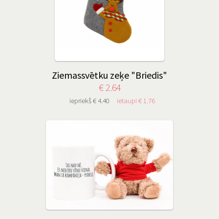
Ziemassvētku zeķe "Briedis"
€ 2.64
iepriekš € 4.40
ietaupi € 1.76