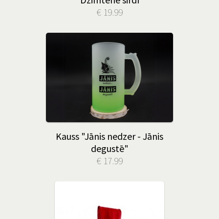
€ 19.99
Kauss "Jānis nedzer - Jānis
degustē"
€ 17.99