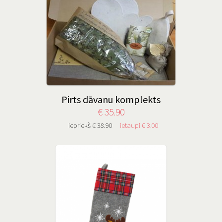
Pirts dāvanu komplekts
€ 35.90
iepriekš € 38.90
ietaupi € 3.00