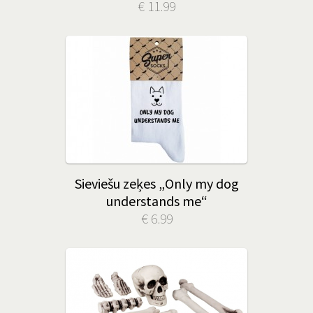
€ 11.99
Sieviešu zeķes „Only my dog
understands me“
€ 6.99