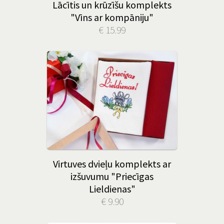
Lācītis un krūzīšu komplekts
"Vīns ar kompāniju"
€ 15.99
Virtuves dvieļu komplekts ar
izšuvumu "Priecīgas
Lieldienas"
€ 9.90