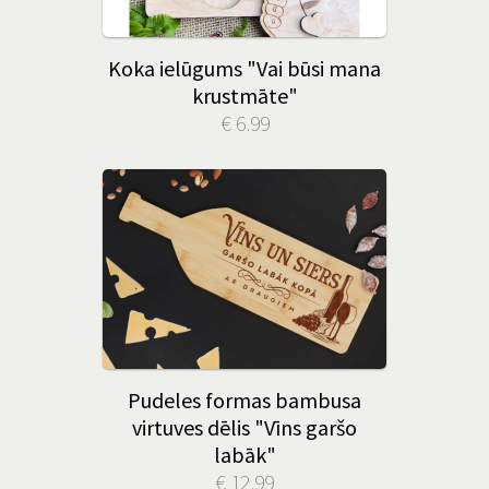
Koka ielūgums "Vai būsi mana
krustmāte"
€ 6.99
Pudeles formas bambusa
virtuves dēlis "Vīns garšo
labāk"
€ 12.99