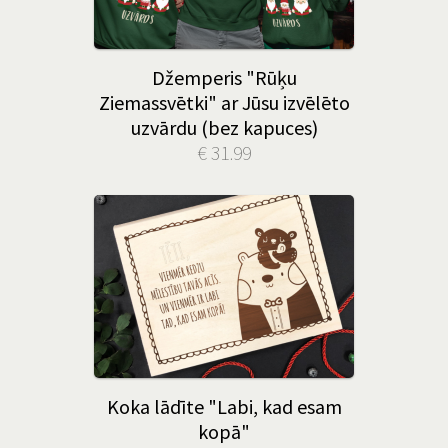
Džemperis "Rūķu
Ziemassvētki" ar Jūsu izvēlēto
uzvārdu (bez kapuces)
€ 31.99
Koka lādīte "Labi, kad esam
kopā"