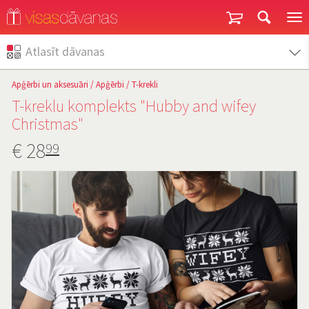
Garantija un atgriešana
Atlasīt dāvanas
Apģērbi un aksesuāri
/
Apģērbi
/
T-krekli
T-kreklu komplekts "Hubby and wifey
Christmas"
€
28
99