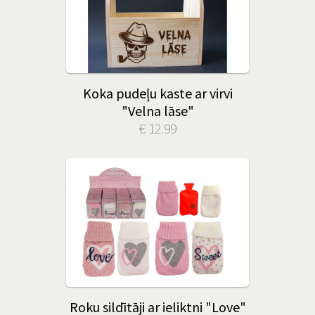
Koka pudeļu kaste ar virvi
"Velna lāse"
€ 12.99
Roku sildītāji ar ieliktni "Love"