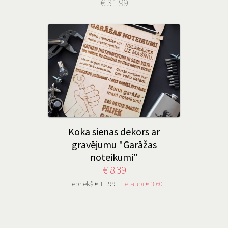
€ 31.99
Koka sienas dekors ar
gravējumu "Garāžas
noteikumi"
€ 8.39
iepriekš € 11.99
ietaupi € 3.60