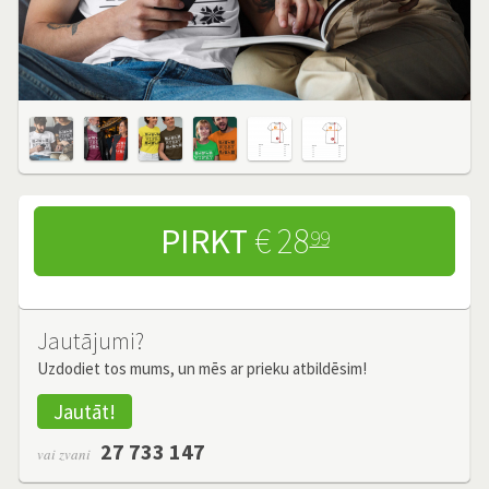
PIRKT
€ 28
99
Jautājumi?
Uzdodiet tos mums, un mēs ar prieku atbildēsim!
Jautāt!
27 733 147
vai zvani