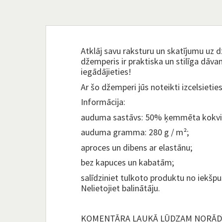
Atklāj savu raksturu un skatījumu uz dzī
džemperis ir praktiska un stilīga dāvana
iegādājieties!
Ar šo džemperi jūs noteikti izcelsieties
Informācija:
auduma sastāvs: 50% ķemmēta kokvil
auduma gramma: 280 g / m²;
aproces un dibens ar elastānu;
bez kapuces un kabatām;
salīdziniet tulkoto produktu no iekšpu
Nelietojiet balinātāju.
KOMENTĀRA LAUKĀ LŪDZAM NORĀDĪT 