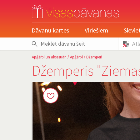
pieslēgties
Dāvanu kartes
Vīriešiem
Sievi
Atl
Apģērbi un aksesuāri
/
Apģērbi
/
Džemperi
Džemperis "Ziemas