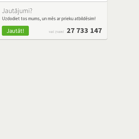
Jautājumi?
Uzdodiet tos mums, un mēs ar prieku atbildēsim!
27 733 147
Jautāt!
vai zvani