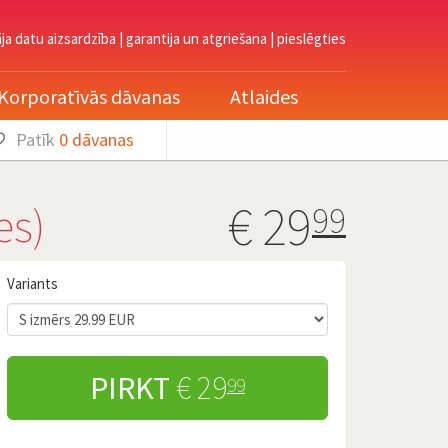
āja datu aizsardzība
|
garantija un atgriešana
|
pieslēgties
Korporatīvās dāvanas
Atlaides
Patīk
0
dāvanas
€
29
es)
99
Variants
PIRKT
€ 29
99