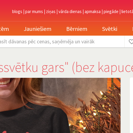
blogs
|
par mums
|
ziņas
|
vārda dienas
|
apmaksa
|
piegāde
|
lietot
etēm
Jauniešiem
Bērniem
Svētki
asīt dāvanas
pēc cenas, saņēmēja un vairāk
svētku gars" (bez kapuc