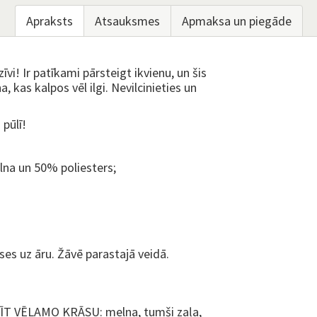
Apraksts
Atsauksmes
Apmaksa un piegāde
vi! Ir patīkami pārsteigt ikvienu, un šis
, kas kalpos vēl ilgi. Nevilcinieties un
 pūlī!
na un 50% poliesters;
ses uz āru. Žāvē parastajā veidā.
VĒLAMO KRĀSU: melna, tumši zaļa,