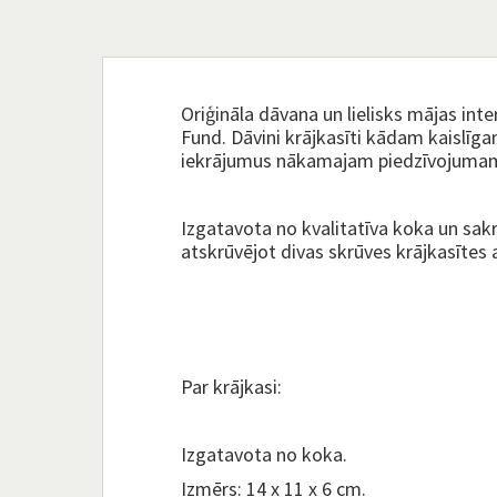
Oriģināla dāvana un lielisks mājas int
Fund. Dāvini krājkasīti kādam kaislīg
iekrājumus nākamajam piedzīvojuma
Izgatavota no kvalitatīva koka un sak
atskrūvējot divas skrūves krājkasītes 
Par krājkasi:
Izgatavota no koka.
Izmērs: 14 x 11 x 6 cm.