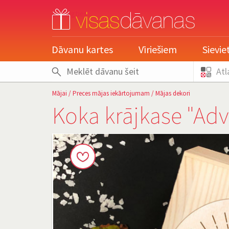
pieslēgties
Dāvanu kartes
Vīriešiem
Sievi
Atl
Mājai
/
Preces mājas iekārtojumam
/
Mājas dekori
Koka krājkase "Ad