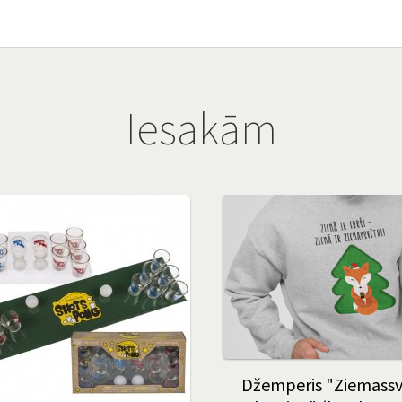
Iesakām
Džemperis "Ziemass