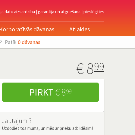
āja datu aizsardzība
|
garantija un atgriešana
|
pieslēgties
Korporatīvās dāvanas
Atlaides
Patīk
0
dāvanas
€
8
99
PIRKT
€ 8
99
Jautājumi?
Uzdodiet tos mums, un mēs ar prieku atbildēsim!