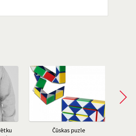
vētku
Čūskas puzle