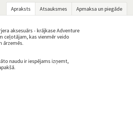
Apraksts
Atsauksmes
Apmaksa un piegāde
erjera aksesuārs - krājkase Adventure
am ceļotājam, kas vienmēr veido
m ārzemēs.
rāto naudu ir iespējams izņemt,
apakšā.