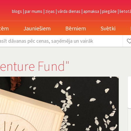
blogs
|
par mums
|
ziņas
|
vārda dienas
|
apmaksa
|
piegāde
|
lietot
etēm
Jauniešiem
Bērniem
Svētki
asīt dāvanas
pēc cenas, saņēmēja un vairāk
venture Fund"