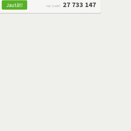
27 733 147
Jautāt!
vai zvani