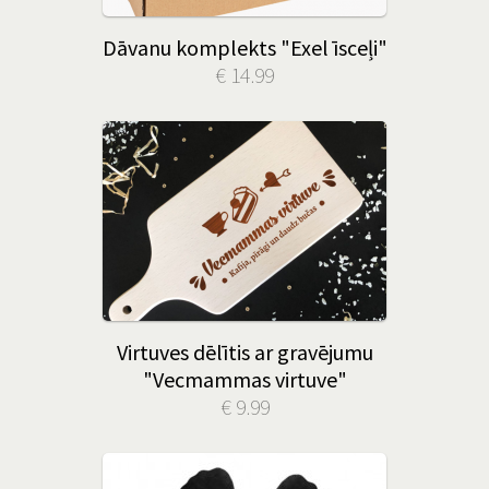
Dāvanu komplekts "Exel īsceļi"
€ 14.99
Virtuves dēlītis ar gravējumu
"Vecmammas virtuve"
€ 9.99