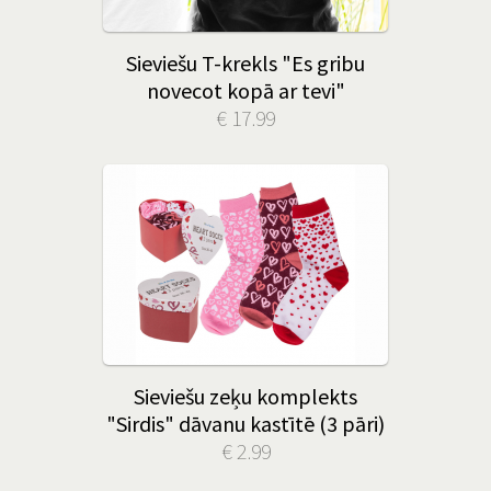
Sieviešu T-krekls "Es gribu
novecot kopā ar tevi"
€ 17.99
Sieviešu zeķu komplekts
"Sirdis" dāvanu kastītē (3 pāri)
€ 2.99