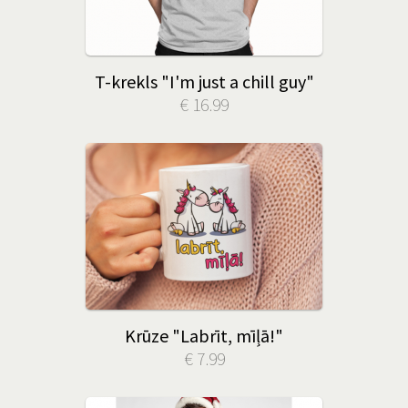
T-krekls "I'm just a chill guy"
€ 16.99
Krūze "Labrīt, mīļā!"
€ 7.99