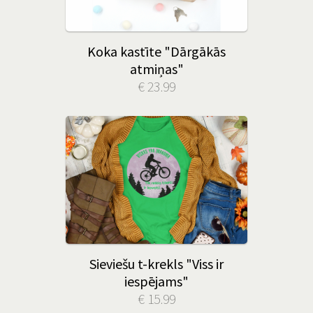
Koka kastīte "Dārgākās
atmiņas"
€ 23.99
Sieviešu t-krekls "Viss ir
iespējams"
€ 15.99