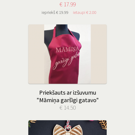
€ 17.99
iepriekš € 19.99
ietaupi € 2.00
Priekšauts ar izšuvumu
"Māmiņa garšīgi gatavo"
€ 14.50