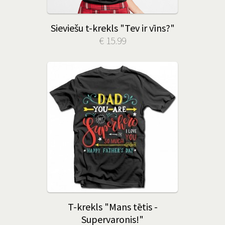
Sieviešu t-krekls "Tev ir vīns?"
€ 15.99
T-krekls "Mans tētis -
Supervaronis!"