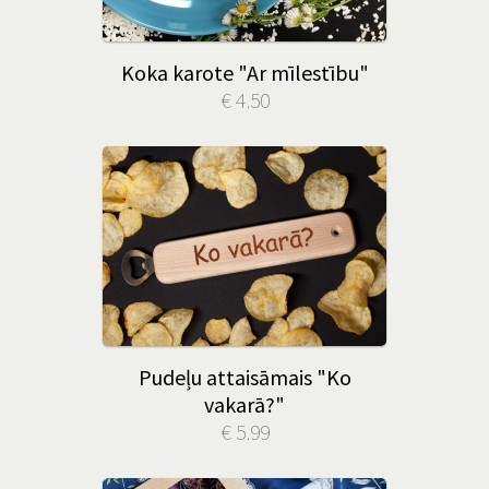
Koka karote "Ar mīlestību"
€ 4.50
Pudeļu attaisāmais "Ko
vakarā?"
€ 5.99