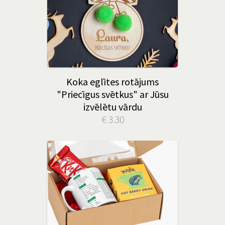
Koka eglītes rotājums
"Priecīgus svētkus" ar Jūsu
izvēlētu vārdu
€ 3.30