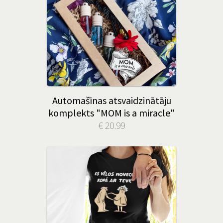
Automašīnas atsvaidzinātāju
komplekts "MOM is a miracle"
€ 20.99