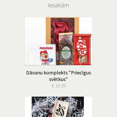
Iesakām
Dāvanu komplekts "Priecīgus
svētkus"
€ 14.99