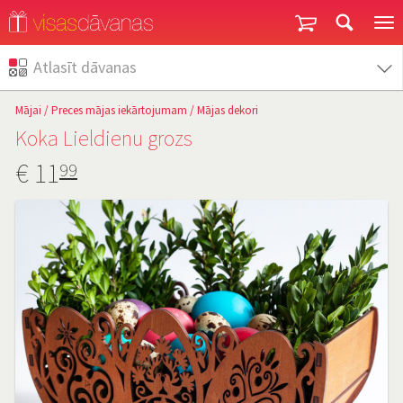
Garantija un atgriešana
Atlasīt dāvanas
Mājai
/
Preces mājas iekārtojumam
/
Mājas dekori
Koka Lieldienu grozs
€
11
99