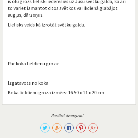
is olu grozs lieliski iederēsies uz Jūsu svētku galda, kā arī
to variet izmantot citos svētkos vai ikdienā glabājot
augļus, dārzeņus.
Lielisks veids kā izrotāt svētku galdu.
Par koka lieldienu grozu:
Izgatavots no koka
Koka lieldienu groza izmērs: 16.50 x 11 x 20 cm
Pastāsti draugiem!