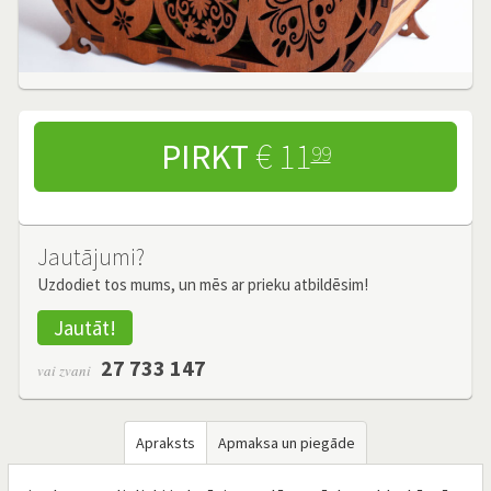
PIRKT
€ 11
99
Jautājumi?
Uzdodiet tos mums, un mēs ar prieku atbildēsim!
Jautāt!
27 733 147
vai zvani
Apraksts
Apmaksa un piegāde