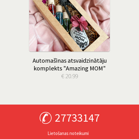
Automašīnas atsvaidzinātāju
komplekts "Amazing MOM"
€ 20.99
27733147
Lietošanas noteikumi