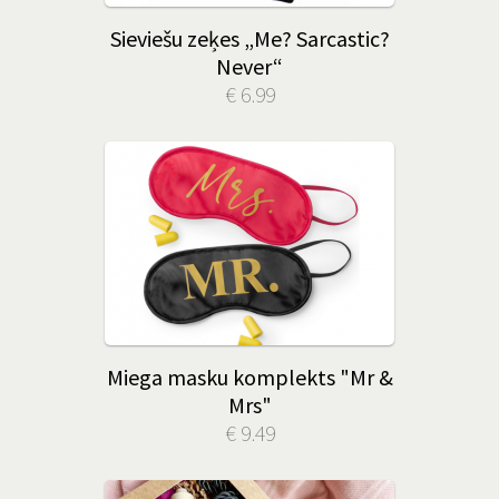
Sieviešu zeķes „Me? Sarcastic?
Never“
€ 6.99
Miega masku komplekts "Mr &
Mrs"
€ 9.49