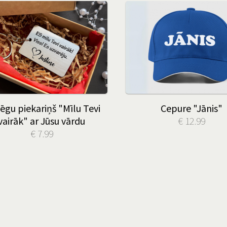
ēgu piekariņš "Mīlu Tevi
Cepure "Jānis"
vairāk" ar Jūsu vārdu
€ 12.99
€ 7.99