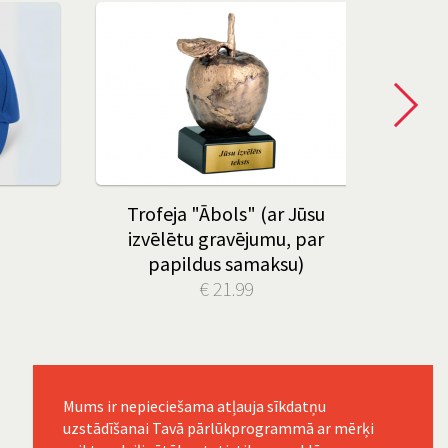
Trofeja "Ābols" (ar Jūsu
Dāvan
izvēlētu gravējumu, par
papildus samaksu)
€ 21.99
Mums ir nepieciešama atļauja sīkdatņu
uzstādīšanai Tavā pārlūkprogrammā ar mērķi