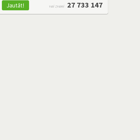
27 733 147
Jautāt!
vai zvani