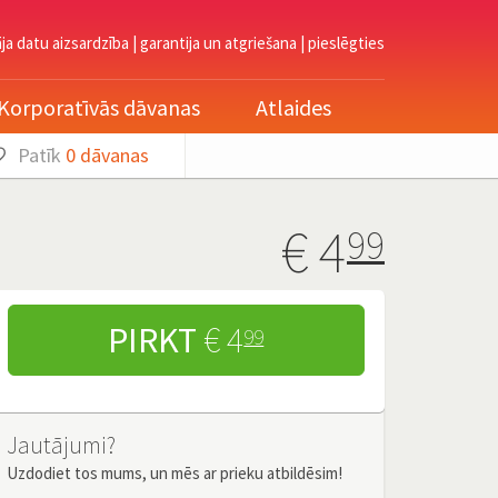
āja datu aizsardzība
|
garantija un atgriešana
|
pieslēgties
Korporatīvās dāvanas
Atlaides
Patīk
0
dāvanas
€
4
99
PIRKT
€ 4
99
Jautājumi?
Uzdodiet tos mums, un mēs ar prieku atbildēsim!