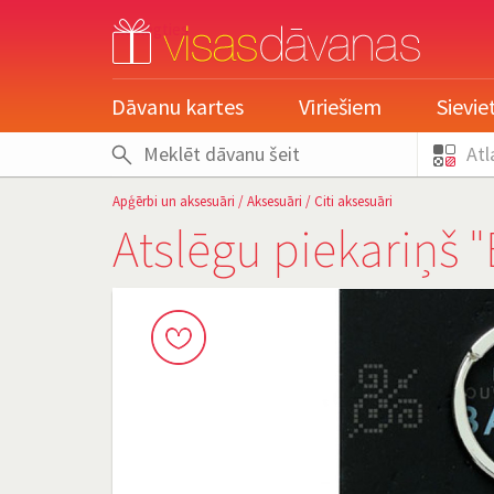
pieslēgties
Dāvanu kartes
Vīriešiem
Sievi
Atl
Apģērbi un aksesuāri
/
Aksesuāri
/
Citi aksesuāri
Atslēgu piekariņš "B