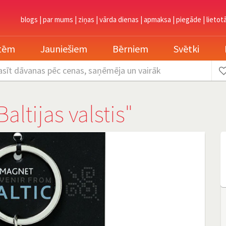
blogs
|
par mums
|
ziņas
|
vārda dienas
|
apmaksa
|
piegāde
|
lietot
etēm
Jauniešiem
Bērniem
Svētki
asīt dāvanas
pēc cenas, saņēmēja un vairāk
altijas valstis"