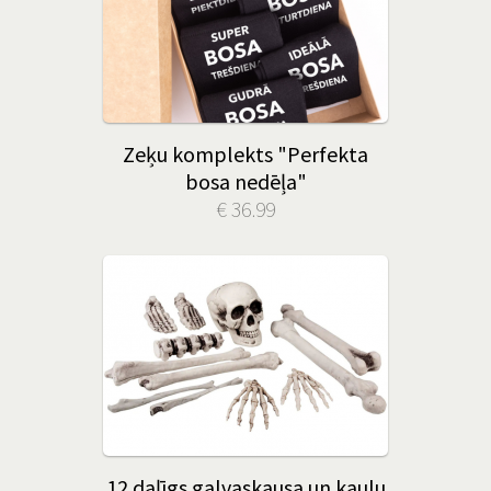
Zeķu komplekts "Perfekta
bosa nedēļa"
€ 36.99
12 daļīgs galvaskausa un kaulu