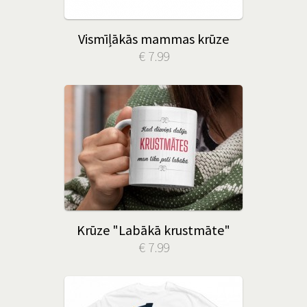
Vismīļākās mammas krūze
€ 7.99
Krūze "Labākā krustmāte"
€ 7.99