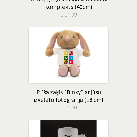
komplekts (40cm)
€ 14.99
Plīša zaķis "Binky" ar jūsu
izvēlēto fotogrāfiju (18 cm)
€ 14.50