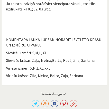
Ja teksta lodziņā norādīsiet viencipara skaitli, tas tiks
uzdrukāts kā 01; 02; 03 u.t.t.
KOMENTĀRA LAUKĀ LŪDZAM NORĀDĪT IZVĒLĒTO KRĀSU
UN IZMĒRU, CIPARUS.
SIeviešu izmēri: S,M,L, XL
Sieviešu krāsas: Zaļa, Melna,Balta, Rozā, Zila, Sarkana
Vīriešu izmēri: S,M,L,XL,XXL
Vīriešu krāsas: Zila, Melna, Balta, Zaļa, Sarkana
Pastāsti draugiem!