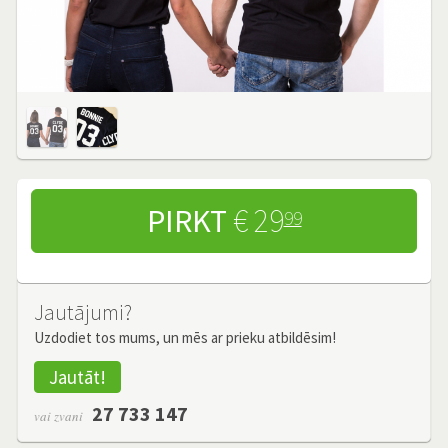
PIRKT
€ 29
99
Jautājumi?
Uzdodiet tos mums, un mēs ar prieku atbildēsim!
Jautāt!
27 733 147
vai zvani