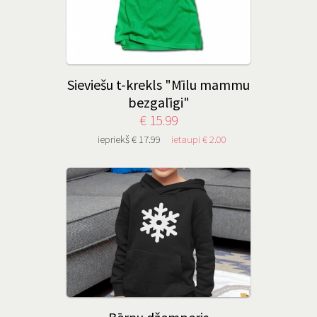
Sieviešu t-krekls "Mīlu mammu
bezgalīgi"
€ 15.99
iepriekš € 17.99
ietaupi € 2.00