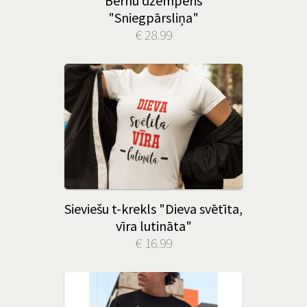
Bērnu džemperis
"Sniegpārsliņa"
€ 28.99
Sieviešu t-krekls "Dieva svētīta,
vīra lutināta"
€ 16.99