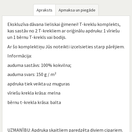
Apraksts
Apmaksa un piegāde
Ekskluzīva dāvana lieliskai ģimenei! T-kreklu komplekts,
kas sastāv no 2 T-krekliem ar oriģinālu apdruku: 1 vīriešu
un 1 bērnu T-krekls vai bodijs.
Ar šo komplektiņu Jūs noteikti izcelsieties starp pārējiem.
Informācija:
auduma sastāvs: 100% kokvilna;
auduma svars: 150 g / m²
apdruka tiek veikta uz muguras
vīriešu krekla krāsa: melna
bērnu t-krekla krāsa: balta
UZMANĪBU: Apdruka skaitļiem paredzēta diviem cipariem.