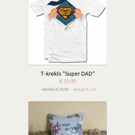
T-krekls "Super DAD"
€ 15.99
iepriekš € 16.99
ietaupi € 1.00