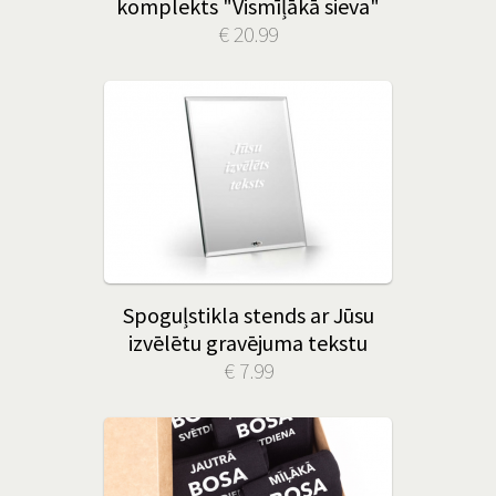
komplekts "Vismīļākā sieva"
€ 20.99
Spoguļstikla stends ar Jūsu
izvēlētu gravējuma tekstu
€ 7.99