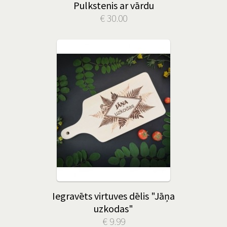
Pulkstenis ar vārdu
€ 30.00
Iegravēts virtuves dēlis "Jāņa
uzkodas"
€ 9.99