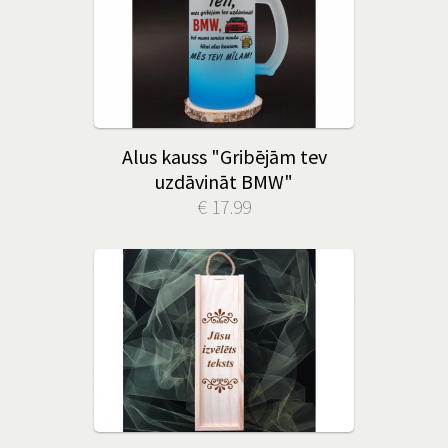
Alus kauss "Gribējām tev
uzdāvināt BMW"
€ 17.99