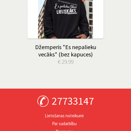
Džemperis "Es nepalieku
vecāks" (bez kapuces)
€ 29.99
27733147
Lietošanas noteikumi
Par sadarbību