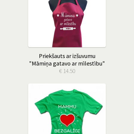
Priekšauts ar izšuvumu
"Māmiņa gatavo ar mīlestību"
€ 14.50