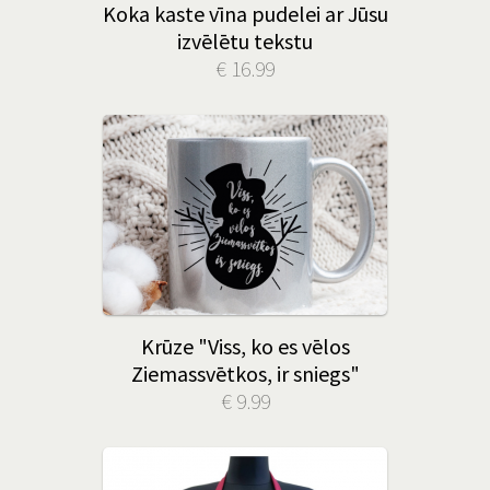
Koka kaste vīna pudelei ar Jūsu
izvēlētu tekstu
€ 16.99
Krūze "Viss, ko es vēlos
Ziemassvētkos, ir sniegs"
€ 9.99