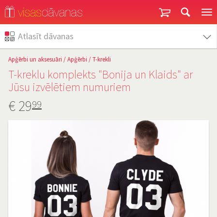
Garantija un atgriešana
Atlasīt dāvanas
Apģērbi un aksesuāri
/
Apģērbi
/
T-krekli
T-kreklu komplekts "Bonija un Klaids" ar
Jūsu izvēlētiem numuriem
€
29
99