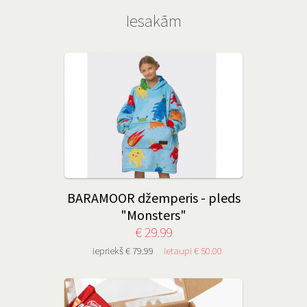
Iesakām
BARAMOOR džemperis - pleds
"Monsters"
€ 29.99
iepriekš € 79.99
ietaupi € 50.00