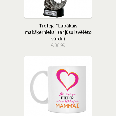
Trofeja "Labākais
makšķernieks" (ar jūsu izvēlēto
vārdu)
€ 36.99