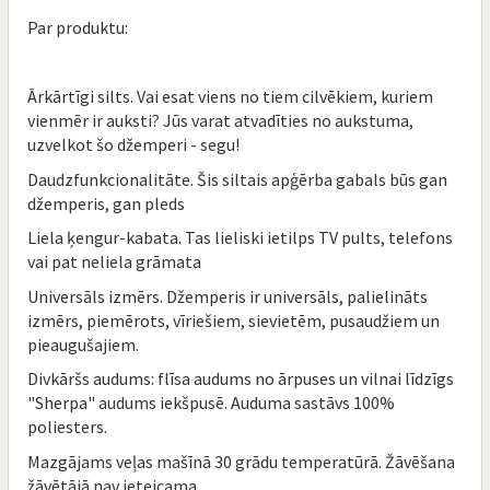
Par produktu:
Ārkārtīgi silts. Vai esat viens no tiem cilvēkiem, kuriem
vienmēr ir auksti? Jūs varat atvadīties no aukstuma,
uzvelkot šo džemperi - segu!
Daudzfunkcionalitāte. Šis siltais apģērba gabals būs gan
džemperis, gan pleds
Liela ķengur-kabata. Tas lieliski ietilps TV pults, telefons
vai pat neliela grāmata
Universāls izmērs. Džemperis ir universāls, palielināts
izmērs, piemērots, vīriešiem, sievietēm, pusaudžiem un
pieaugušajiem.
Divkāršs audums: flīsa audums no ārpuses un vilnai līdzīgs
"Sherpa" audums iekšpusē. Auduma sastāvs 100%
poliesters.
Mazgājams veļas mašīnā 30 grādu temperatūrā. Žāvēšana
žāvētājā nav ieteicama.