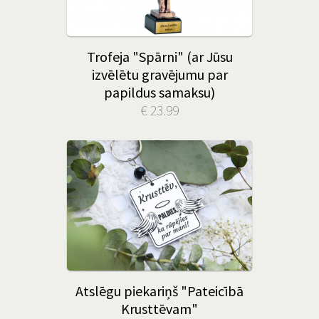
Trofeja "Spārni" (ar Jūsu
izvēlētu gravējumu par
papildus samaksu)
€ 23.99
Atslēgu piekariņš "Pateicībā
Krusttēvam"