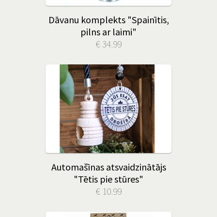
Dāvanu komplekts "Spainītis,
pilns ar laimi"
€ 34.99
Automašīnas atsvaidzinātājs
"Tētis pie stūres"
€ 10.99