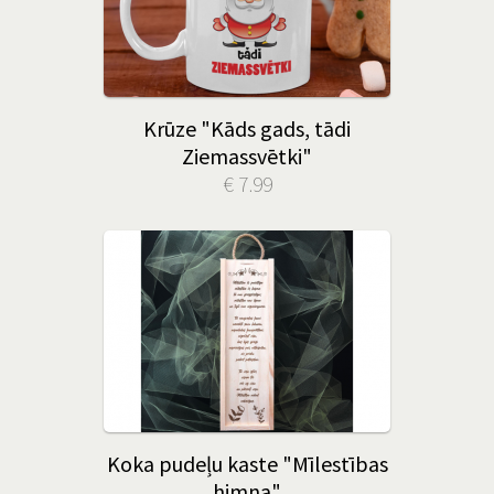
Krūze "Kāds gads, tādi
Ziemassvētki"
€ 7.99
Koka pudeļu kaste "Mīlestības
himna"