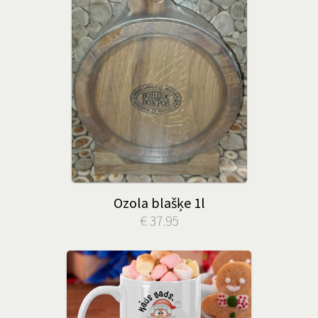
Ozola blašķe 1l
€ 37.95