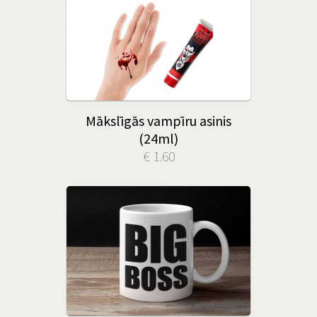
Mākslīgās vampīru asinis
(24ml)
€ 1.60