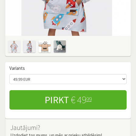
Variants
PIRKT
€ 49
99
Jautājumi?
Uzdodiet tos mums, un mēs ar prieku atbildēsim!