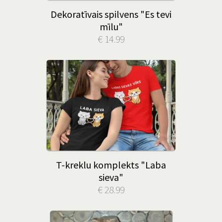
Dekoratīvais spilvens "Es tevi
mīlu"
€ 14.99
T-kreklu komplekts "Laba
sieva"
€ 28.99