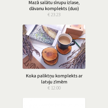
Mazā salātu sīrupu izlase,
dāvanu komplekts (duo)
€ 23.23
Koka paliktņu komplekts ar
latvju zīmēm
€ 12.00