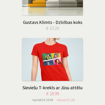
Gustavs Klimts - Dzīvības koks
€ 15.20
Sieviešu T-krekls ar Jūsu attēlu
€ 18.99
iepriekš € 19.99
ietaupi € 1.00