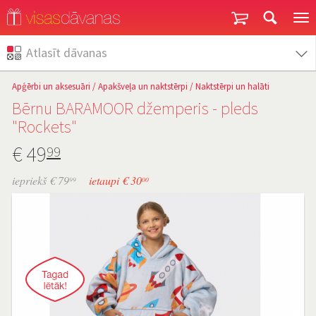
Garantija un atgriešana
Atlasīt dāvanas
Apģērbi un aksesuāri
/
Apakšveļa un naktstērpi
/
Naktstērpi un halāti
Bērnu BARAMOOR džemperis - pleds
"Rockets"
€
49
99
iepriekš € 79
ietaupi € 30
99
00