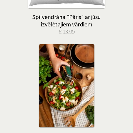
Spilvendrāna "Pāris" ar jūsu
izvēlētajiem vārdiem
€ 13.99