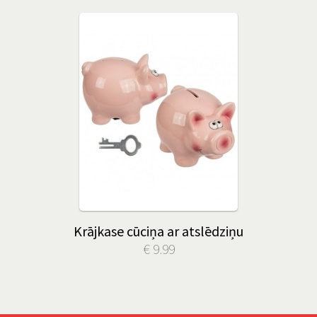
Krājkase cūciņa ar atslēdziņu
€ 9.99