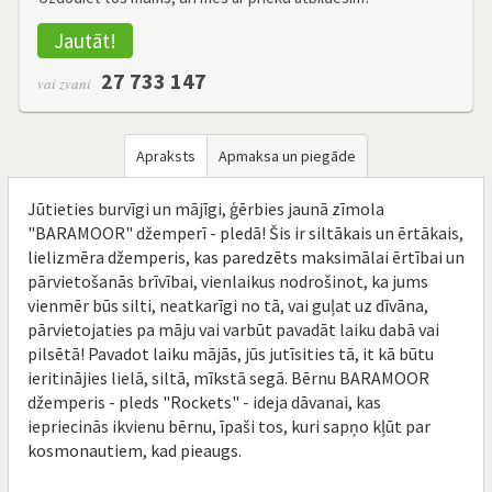
Jautāt!
27 733 147
vai zvani
Apraksts
Apmaksa un piegāde
Jūtieties burvīgi un mājīgi, ģērbies jaunā zīmola
"BARAMOOR" džemperī - pledā! Šis ir siltākais un ērtākais,
lielizmēra džemperis, kas paredzēts maksimālai ērtībai un
pārvietošanās brīvībai, vienlaikus nodrošinot, ka jums
vienmēr būs silti, neatkarīgi no tā, vai guļat uz dīvāna,
pārvietojaties pa māju vai varbūt pavadāt laiku dabā vai
pilsētā! Pavadot laiku mājās, jūs jutīsities tā, it kā būtu
ieritinājies lielā, siltā, mīkstā segā. Bērnu BARAMOOR
džemperis - pleds "Rockets" - ideja dāvanai, kas
iepriecinās ikvienu bērnu, īpaši tos, kuri sapņo kļūt par
kosmonautiem, kad pieaugs.