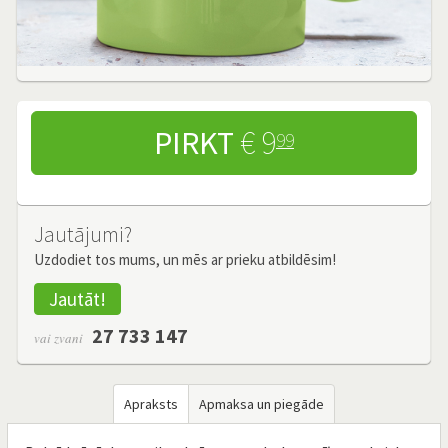
PIRKT
€ 9
99
Jautājumi?
Uzdodiet tos mums, un mēs ar prieku atbildēsim!
Jautāt!
27 733 147
vai zvani
Apraksts
Apmaksa un piegāde