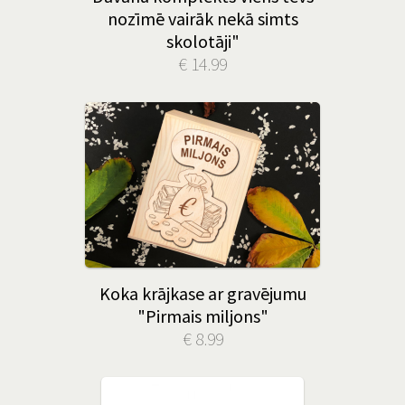
nozīmē vairāk nekā simts
skolotāji"
€ 14.99
Koka krājkase ar gravējumu
"Pirmais miljons"
€ 8.99