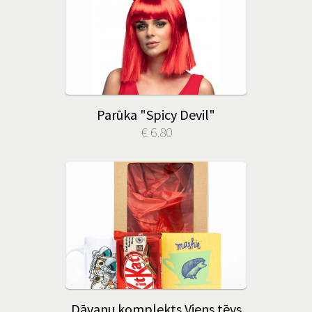
Parūka "Spicy Devil"
€ 6.80
Dāvanu komplekts Viens tēvs