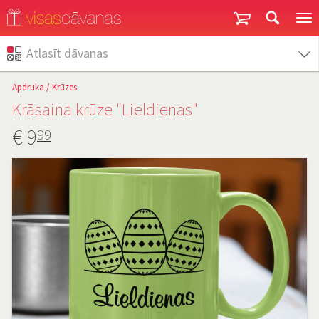
Garantija un atgriešana
Atlasīt dāvanas
Apdruka
/
Krūzes
Krāsaina krūze "Lieldienas"
€
9
99