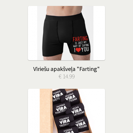
Vīriešu apakšveļa "Farting"
€ 14.99