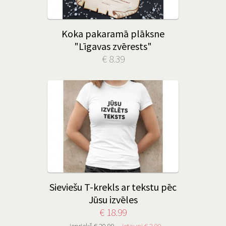
Koka pakaramā plāksne
"Līgavas zvērests"
€ 8.39
Sieviešu T-krekls ar tekstu pēc
Jūsu izvēles
€ 18.99
iepriekš € 20.99
ietaupi € 2.00