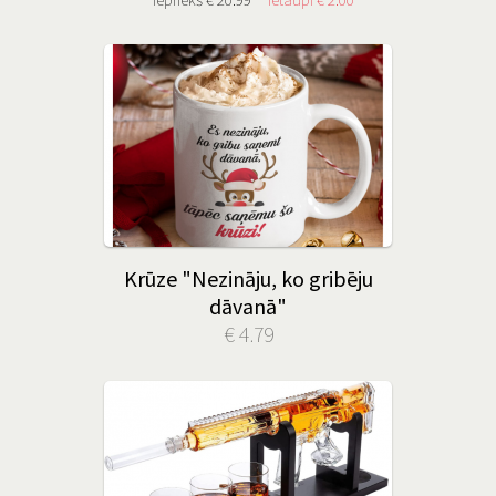
Krūze "Nezināju, ko gribēju
dāvanā"
€ 4.79