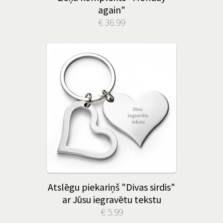
again"
€ 36.99
Atslēgu piekariņš "Divas sirdis"
ar Jūsu iegravētu tekstu
€ 5.99