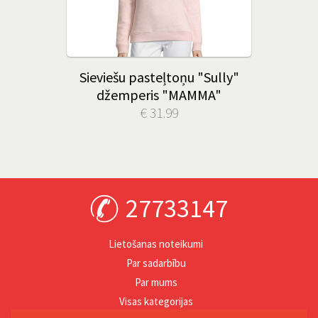
Sieviešu pasteļtoņu "Sully"
džemperis "MAMMA"
€ 31.99
27733147
Lietošanas noteikumi
Par sadarbību
Par mums
Visas kategorijas