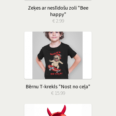
Zeķes ar neslīdošu zoli "Bee
happy"
€ 2.99
Bērnu T-krekls "Nost no ceļa"
€ 15.99