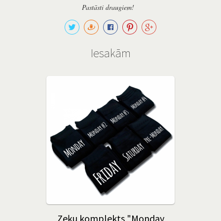
Pastāsti draugiem!
Iesakām
Zeķu komplekts "Monday