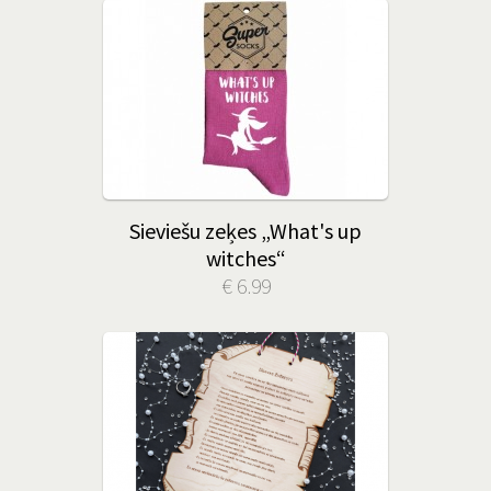
Sieviešu zeķes „What's up
witches“
€ 6.99