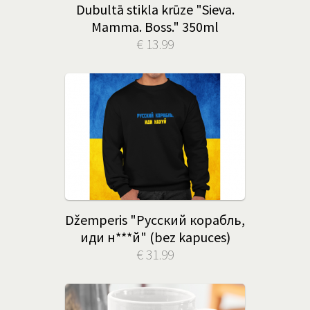
Dubultā stikla krūze "Sieva.
Mamma. Boss." 350ml
€ 13.99
Džemperis "Русский корабль,
иди н***й" (bez kapuces)
€ 31.99