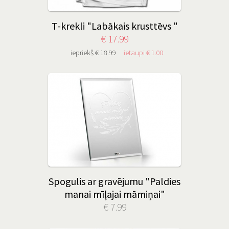
T-krekli "Labākais krusttēvs "
€ 17.99
iepriekš € 18.99
ietaupi € 1.00
Spogulis ar gravējumu "Paldies
manai mīļajai māmiņai"
€ 7.99