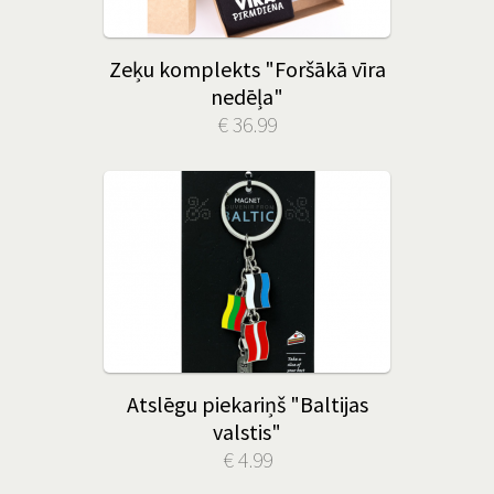
Zeķu komplekts "Foršākā vīra
nedēļa"
€ 36.99
Atslēgu piekariņš "Baltijas
valstis"
€ 4.99