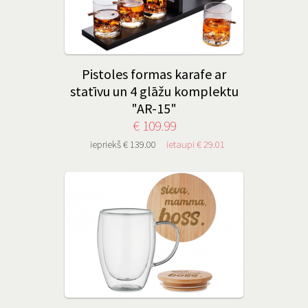
Pistoles formas karafe ar
statīvu un 4 glāžu komplektu
"AR-15"
€ 109.99
iepriekš € 139.00
ietaupi € 29.01