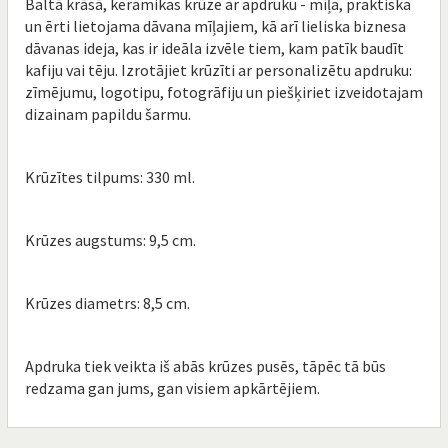
Baltā krāsā, keramikas krūze ar apdruku - mīļa, praktiska
un ērti lietojama dāvana mīļajiem, kā arī lieliska biznesa
dāvanas ideja, kas ir ideāla izvēle tiem, kam patīk baudīt
kafiju vai tēju. Izrotājiet krūzīti ar personalizētu apdruku:
zīmējumu, logotipu, fotogrāfiju un piešķiriet izveidotajam
dizainam papildu šarmu.
Krūzītes tilpums: 330 ml.
Krūzes augstums: 9,5 cm.
Krūzes diametrs: 8,5 cm.
Apdruka tiek veikta iš abās krūzes pusēs, tāpēc tā būs
redzama gan jums, gan visiem apkārtējiem.