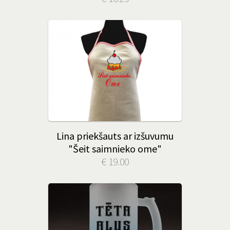
Lina priekšauts ar izšuvumu
"Šeit saimnieko ome"
€ 19.00