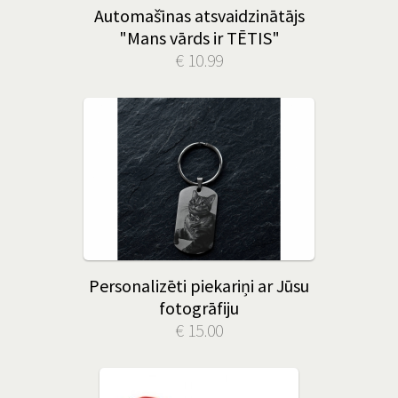
Automašīnas atsvaidzinātājs
"Mans vārds ir TĒTIS"
€ 10.99
Personalizēti piekariņi ar Jūsu
fotogrāfiju
€ 15.00