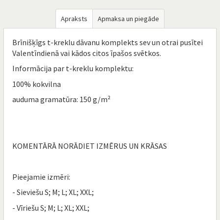
Apraksts
Apmaksa un piegāde
Brīnišķīgs t-kreklu dāvanu komplekts sev un otrai pusītei
Valentīndienā vai kādos citos īpašos svētkos.
Informācija par t-kreklu komplektu:
100% kokvilna
auduma gramatūra: 150 g/m²
KOMENTĀRĀ NORĀDIET IZMĒRUS UN KRĀSAS
Pieejamie izmēri:
- Sieviešu S; M; L; XL; XXL;
- Vīriešu S; M; L; XL; XXL;