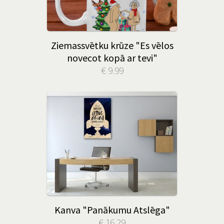
Ziemassvētku krūze "Es vēlos
novecot kopā ar tevi"
€ 9.99
Kanva "Panākumu Atslēga"
€ 16.29