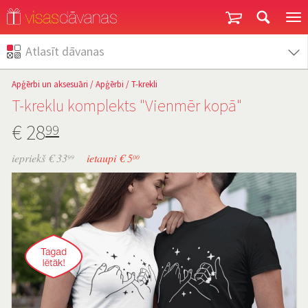
Garantija un atgriešana
Atlasīt dāvanas
Apģērbi un aksesuāri
/
Apģērbi
/
T-krekli
T-kreklu komplekts "Vienmēr kopā"
€
28
99
iepriekš € 33
ietaupi € 5
99
00