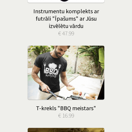
Instrumentu komplekts ar
futrāli "Īpašums" ar Jūsu
izvēlētu vārdu
€ 47.99
T-krekls "BBQ meistars"
€ 16.99