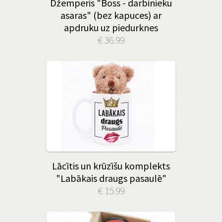
Džemperis "Boss - darbinieku
asaras" (bez kapuces) ar
apdruku uz piedurknes
€ 36.99
Lācītis un krūzīšu komplekts
"Labākais draugs pasaulē"
€ 15.99