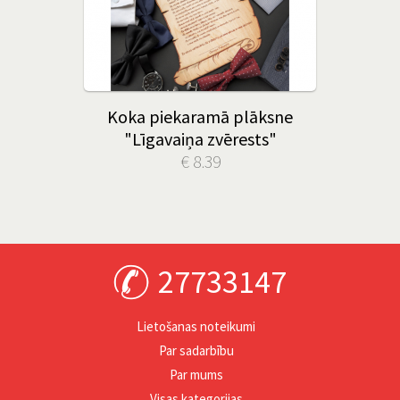
Koka piekaramā plāksne
"Līgavaiņa zvērests"
€ 8.39
27733147
Lietošanas noteikumi
Par sadarbību
Par mums
Visas kategorijas