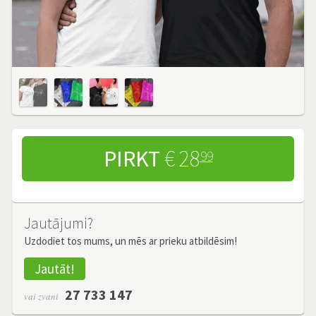
PIRKT
€ 28
99
Jautājumi?
Uzdodiet tos mums, un mēs ar prieku atbildēsim!
Jautāt!
27 733 147
vai zvani