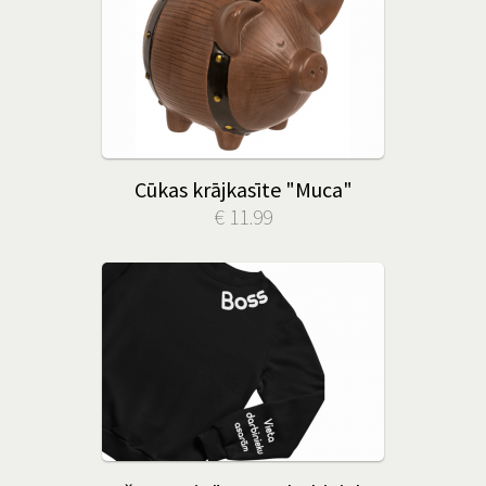
Cūkas krājkasīte "Muca"
€ 11.99