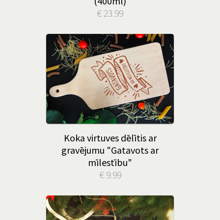
(400ml)
€ 23.99
Koka virtuves dēlītis ar
gravējumu "Gatavots ar
mīlestību"
€ 9.99