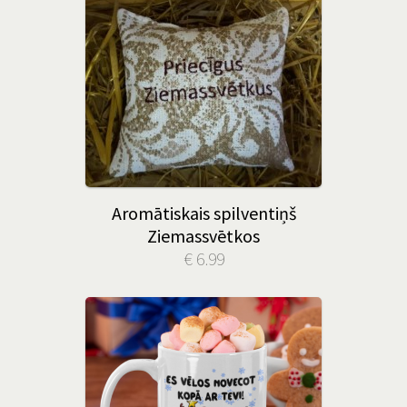
Aromātiskais spilventiņš
Ziemassvētkos
€ 6.99