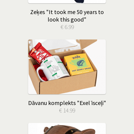
Zeķes "It took me 50 years to
look this good"
€ 6.99
Dāvanu komplekts "Exel īsceļi"
€ 14.99