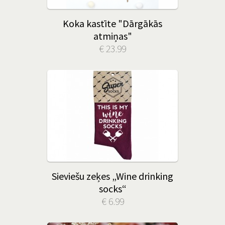
Koka kastīte "Dārgākās
atmiņas"
€ 23.99
Sieviešu zeķes „Wine drinking
socks“
€ 6.99