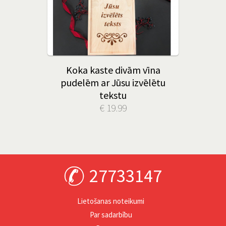
Koka kaste divām vīna
pudelēm ar Jūsu izvēlētu
tekstu
€ 19.99
27733147
Lietošanas noteikumi
Par sadarbību