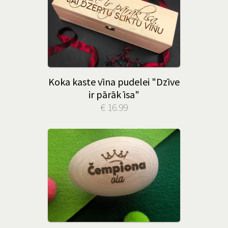
Koka kaste vīna pudelei "Dzīve
ir pārāk īsa"
€ 16.99