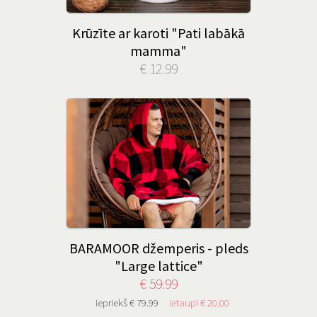
Krūzīte ar karoti "Pati labākā
mamma"
€ 12.99
BARAMOOR džemperis - pleds
"Large lattice"
€ 59.99
iepriekš € 79.99
ietaupi € 20.00