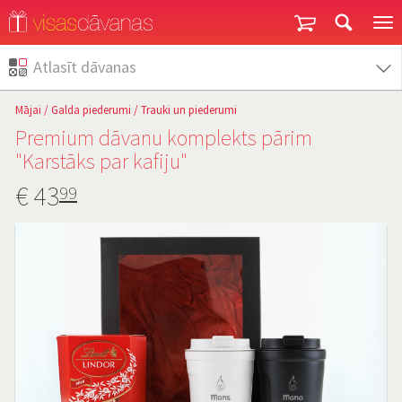
Garantija un atgriešana
Atlasīt dāvanas
Mājai
/
Galda piederumi
/
Trauki un piederumi
Premium dāvanu komplekts pārim
"Karstāks par kafiju"
€
43
99