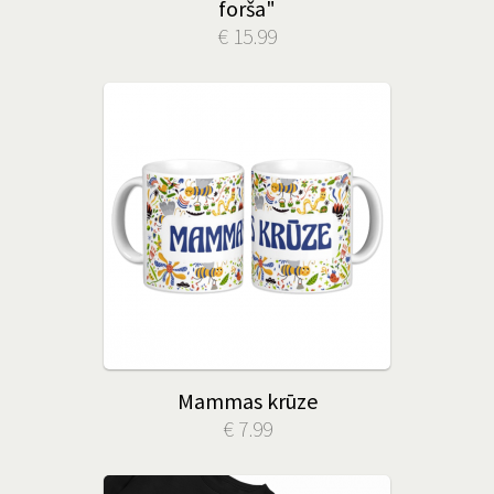
forša"
€ 15.99
Mammas krūze
€ 7.99