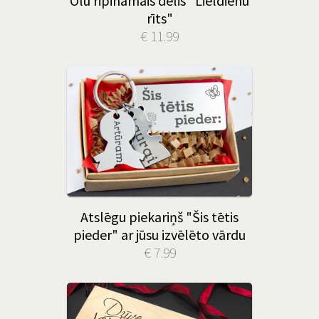
Olu ripināmais dēlis "Lieldienu
rīts"
€ 11.99
Atslēgu piekariņš "Šis tētis
pieder" ar jūsu izvēlēto vārdu
€ 7.99