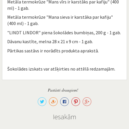
Metāla termokrūze "Mans vīrs ir karstāks par kafiju" (400
ml) - 1 gab.
Metāla termokrūze "Mana sieva ir karstāka par kafiju"
(400 ml) - 1 gab.
"LINDT LINDOR" piena šokolādes bumbiņas, 200 g - 1 gab.
Dāvanu kastīte, melna 28 x 21 x 9 cm - 1 gab.
Pārtikas sastāvs ir norādīts produkta aprakstā.
Šokolādes izskats var atšķirties no attēlā redzamajām.
Pastāsti draugiem!
Iesakām