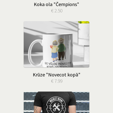
Koka ola "Čempions"
€ 2.50
Krūze "Novecot kopā"
€ 7.99