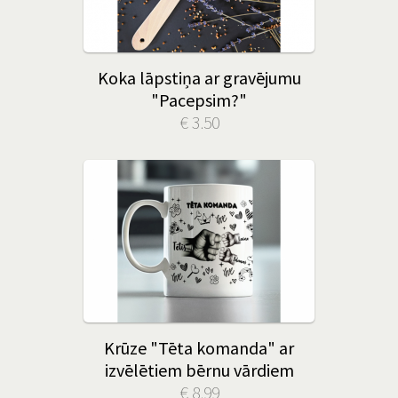
Koka lāpstiņa ar gravējumu
"Pacepsim?"
€ 3.50
Krūze "Tēta komanda" ar
izvēlētiem bērnu vārdiem
€ 8.99