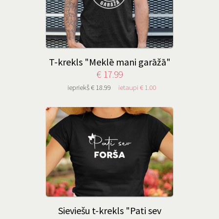
T-krekls "Meklē mani garāžā"
€ 17.99
iepriekš € 18.99
ietaupi € 1.00
Sieviešu t-krekls "Pati sev