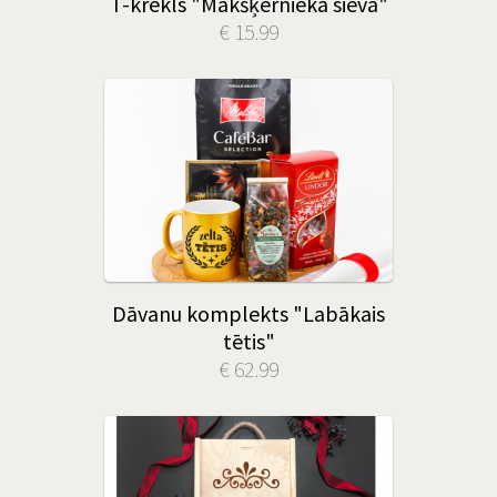
T-krekls "Makšķernieka sieva"
€ 15.99
Dāvanu komplekts "Labākais
tētis"
€ 62.99