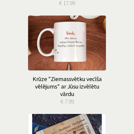
€ 17.99
Krūze "Ziemassvētku vecīša
vēlējums" ar Jūsu izvēlētu
vārdu
€ 7.99