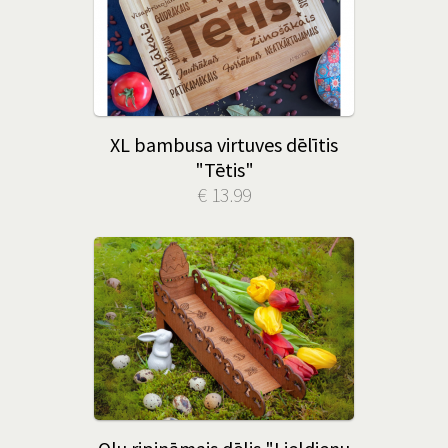
XL bambusa virtuves dēlītis
"Tētis"
€ 13.99