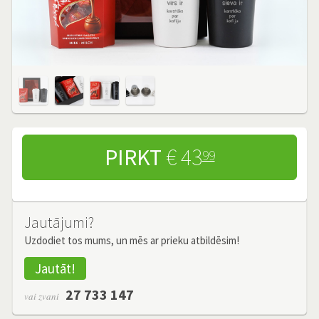
PIRKT
€ 43
99
Jautājumi?
Uzdodiet tos mums, un mēs ar prieku atbildēsim!
Jautāt!
27 733 147
vai zvani