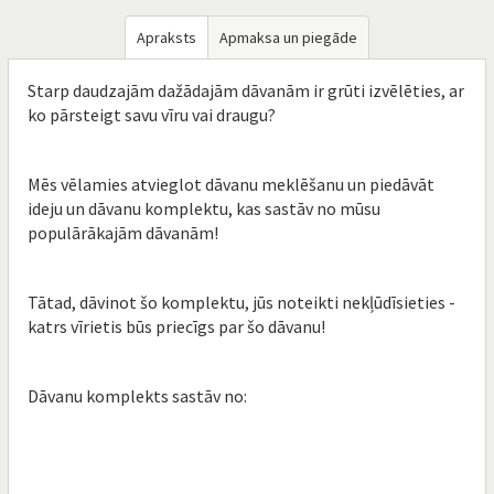
Apraksts
Apmaksa un piegāde
Starp daudzajām dažādajām dāvanām ir grūti izvēlēties, ar
ko pārsteigt savu vīru vai draugu?
Mēs vēlamies atvieglot dāvanu meklēšanu un piedāvāt
ideju un dāvanu komplektu, kas sastāv no mūsu
populārākajām dāvanām!
Tātad, dāvinot šo komplektu, jūs noteikti nekļūdīsieties -
katrs vīrietis būs priecīgs par šo dāvanu!
Dāvanu komplekts sastāv no: