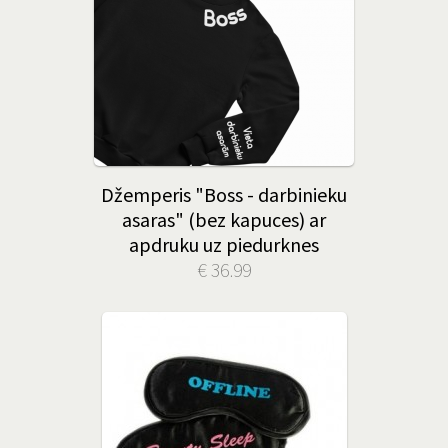
Džemperis "Boss - darbinieku
asaras" (bez kapuces) ar
apdruku uz piedurknes
€ 36.99