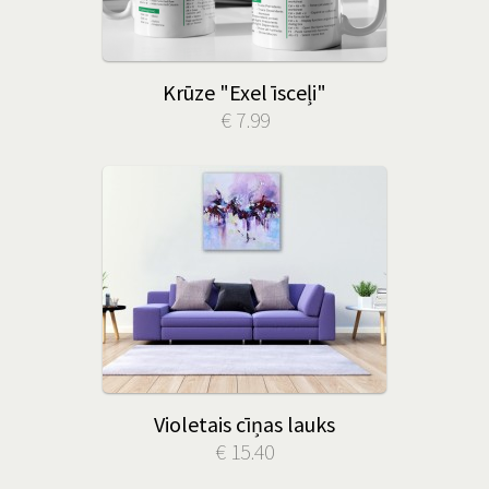
Krūze "Exel īsceļi"
€ 7.99
Violetais cīņas lauks
€ 15.40