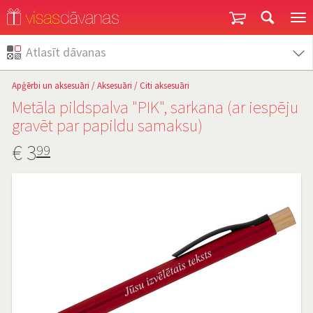
Garantija un atgriešana
Atlasīt dāvanas
Apģērbi un aksesuāri
/
Aksesuāri
/
Citi aksesuāri
Metāla pildspalva "PIK", sarkana (ar iespēju
gravēt par papildu samaksu)
€
3
99