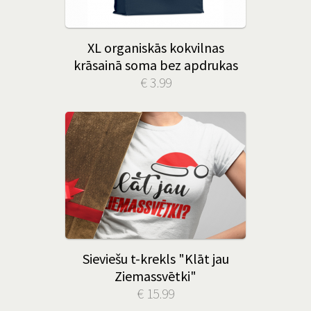
XL organiskās kokvilnas
krāsainā soma bez apdrukas
€ 3.99
Sieviešu t-krekls "Klāt jau
Ziemassvētki"
€ 15.99