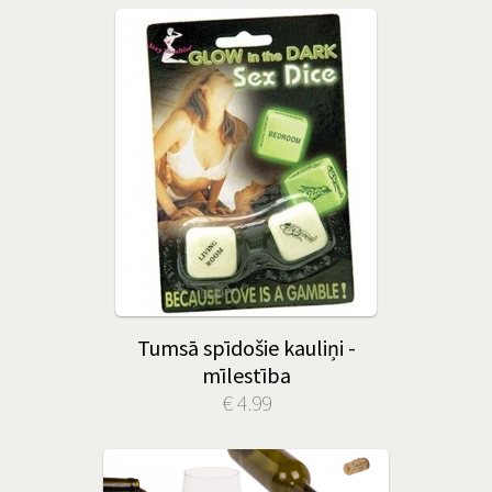
Tumsā spīdošie kauliņi -
mīlestība
€ 4.99