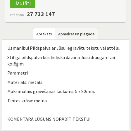
Jautāt!
27 733 147
vai zvani
Apraksts
Apmaksa un piegāde
Uzmanību! Pildspalva ar Jūsu iegravētu tekstu vai attēlu.
Stilīgā pildspalva būs lieliska dāvana Jūsu draugam vai
kolēģim.
Parametri:
Materiāls: metāls.
Maksimālais gravēšanas laukums: 5 x 80mm.
Tintes krāsa: melna.
KOMENTĀRĀ LŪGUMS NORĀDĪT TEKSTU!