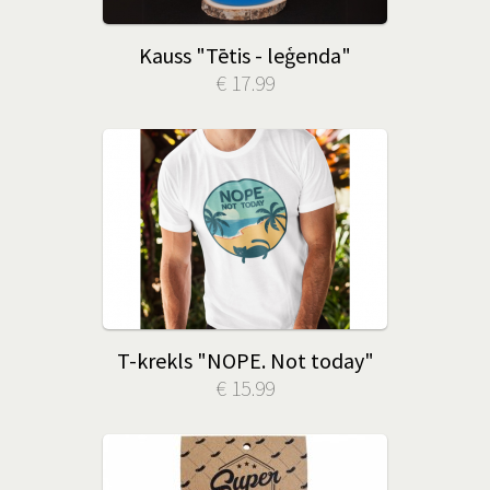
Kauss "Tētis - leģenda"
€ 17.99
T-krekls "NOPE. Not today"
€ 15.99