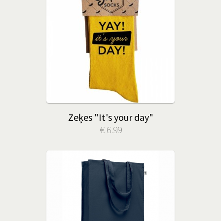
Zeķes "It's your day"
€ 6.99