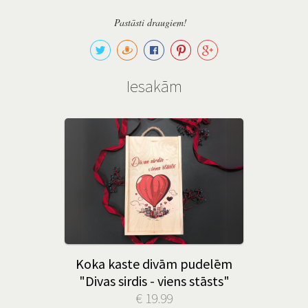
Pastāsti draugiem!
Iesakām
Koka kaste divām pudelēm
"Divas sirdis - viens stāsts"
€ 19.99