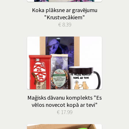
Koka plāksne ar gravējumu
"Krustvecākiem"
€ 8.39
Maģisks dāvanu komplekts "Es
vēlos novecot kopā ar tevi"
€ 17.99