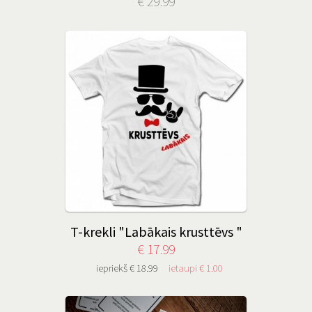
€ 29.99
T-krekli "Labākais krusttēvs "
€ 17.99
iepriekš € 18.99
ietaupi € 1.00