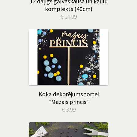
12 daļīgs galvaskausa un kaulu
komplekts (40cm)
€ 14.99
Koka dekorējums tortei
"Mazais princis"
€ 3.99