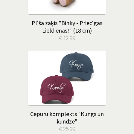
Plīša zaķis "Binky - Priecīgas
Lieldienas!" (18 cm)
€ 12.99
Cepuru komplekts "Kungs un
kundze"
€ 25.99