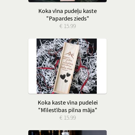
Koka vīna pudeļu kaste
"Papardes zieds"
€ 15.99
Koka kaste vīna pudelei
"Mīlestības pilna māja"
€ 15.99