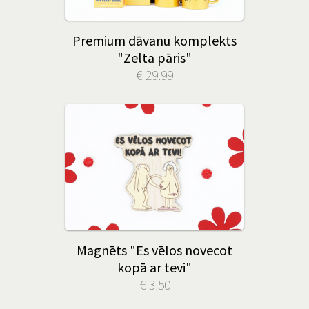
Premium dāvanu komplekts
"Zelta pāris"
€ 29.99
Magnēts "Es vēlos novecot
kopā ar tevi"
€ 3.50