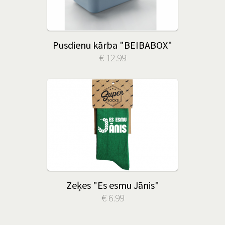
Pusdienu kārba "BEIBABOX"
€ 12.99
Zeķes "Es esmu Jānis"
€ 6.99