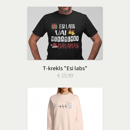
T-krekls "Esi labs"
€ 15.99