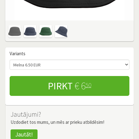
Variants
PIRKT
€ 6
50
Jautājumi?
Uzdodiet tos mums, un mēs ar prieku atbildēsim!
Jautāt!