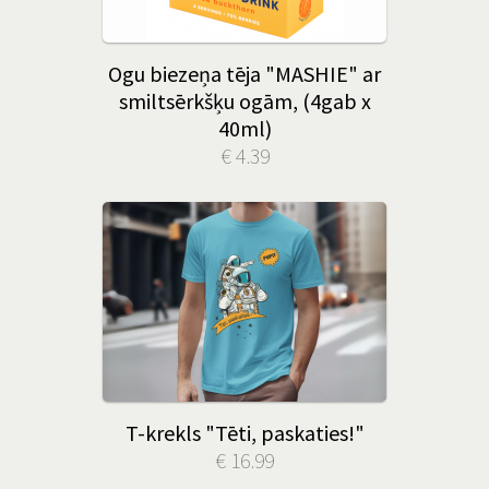
Ogu biezeņa tēja "MASHIE" ar
smiltsērkšķu ogām, (4gab x
40ml)
€ 4.39
T-krekls "Tēti, paskaties!"
€ 16.99