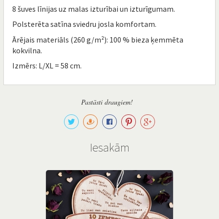
8 šuves līnijas uz malas izturībai un izturīgumam.
Polsterēta satīna sviedru josla komfortam.
Ārējais materiāls (260 g/m²): 100 % bieza ķemmēta
kokvilna.
Izmērs: L/XL = 58 cm.
Pastāsti draugiem!
Iesakām