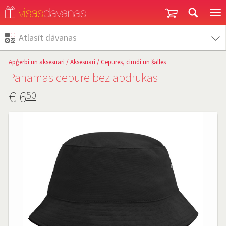
Garantija un atgriešana
Atlasīt dāvanas
Apģērbi un aksesuāri
/
Aksesuāri
/
Cepures, cimdi un šalles
Panamas cepure bez apdrukas
€
6
50