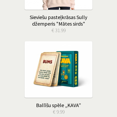
Sieviešu pasteļkrāsas Sully
džemperis "Mātes sirds"
€ 31.99
Ballīšu spēle „KAVA”
€ 9.99