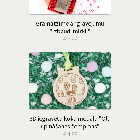
Grāmatzīme ar gravējumu
"Izbaudi mirkli"
€ 5.99
3D iegravēta koka medaļa "Olu
ripināšanas čempions"
€ 4.99