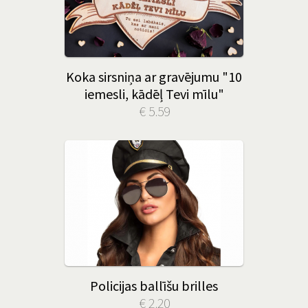
Koka sirsniņa ar gravējumu "10
iemesli, kādēļ Tevi mīlu"
€ 5.59
Policijas ballīšu brilles
€ 2.20