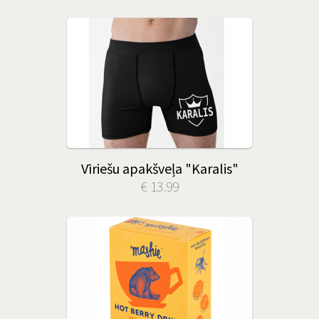
Vīriešu apakšveļa "Karalis"
€ 13.99