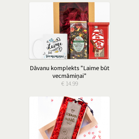
Dāvanu komplekts "Laime būt
vecmāmiņai"
€ 14.99