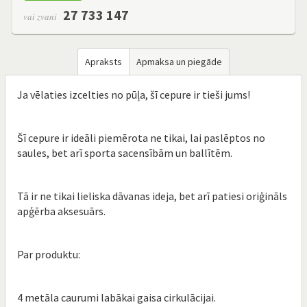
27 733 147
vai zvani
Apraksts
Apmaksa un piegāde
Ja vēlaties izcelties no pūļa, šī cepure ir tieši jums!
Šī cepure ir ideāli piemērota ne tikai, lai paslēptos no
saules, bet arī sporta sacensībām un ballītēm.
Tā ir ne tikai lieliska dāvanas ideja, bet arī patiesi oriģināls
apģērba aksesuārs.
Par produktu:
4 metāla caurumi labākai gaisa cirkulācijai.