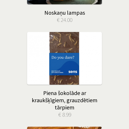
Noskaņu lampas
€ 24.00
Piena šokolāde ar
kraukšķīgiem, grauzdētiem
tārpiem
€ 8.99