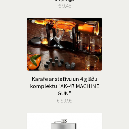
€ 9.45
Karafe ar statīvu un 4 glāžu
komplektu "AK-47 MACHINE
GUN"
€ 99.99