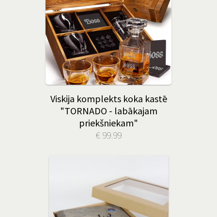
Viskija komplekts koka kastē
"TORNADO - labākajam
priekšniekam"
€ 99.99