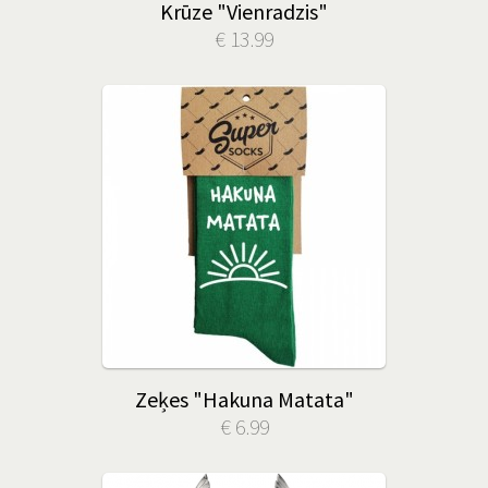
Krūze "Vienradzis"
€ 13.99
Zeķes "Hakuna Matata"
€ 6.99