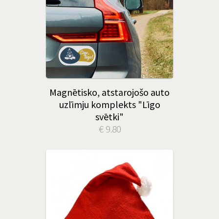
Magnētisko, atstarojošo auto
uzlīmju komplekts "Līgo
svētki"
€ 9.80