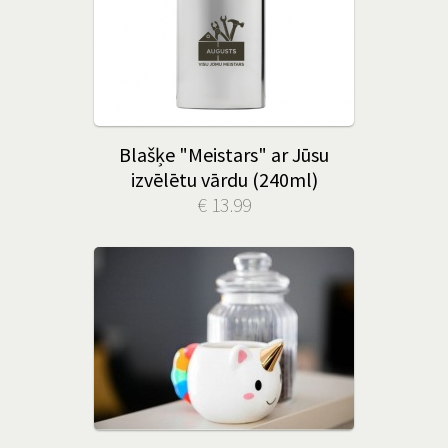
Blašķe "Meistars" ar Jūsu
izvēlētu vārdu (240ml)
€ 13.99