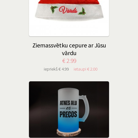
Ziemassvētku cepure ar Jūsu
vārdu
€ 2.99
iepriekš € 4.99
ietaupi € 2.00