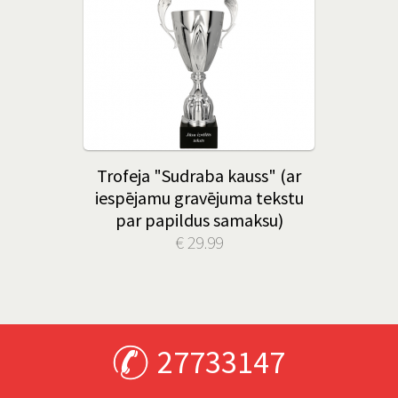
Trofeja "Sudraba kauss" (ar
iespējamu gravējuma tekstu
par papildus samaksu)
€ 29.99
27733147