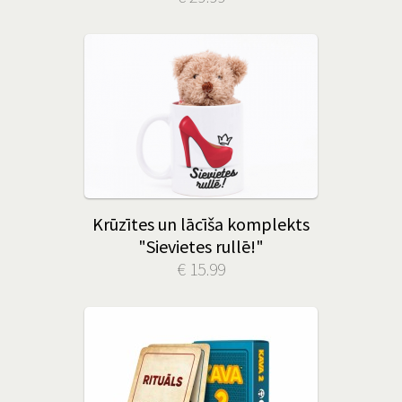
Krūzītes un lācīša komplekts
"Sievietes rullē!"
€ 15.99