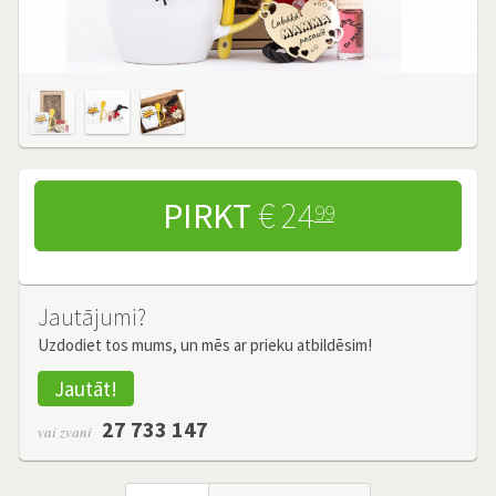
PIRKT
€ 24
99
Jautājumi?
Uzdodiet tos mums, un mēs ar prieku atbildēsim!
Jautāt!
27 733 147
vai zvani