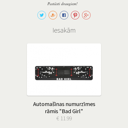
Pastāsti draugiem!
Iesakām
Automašīnas numurzīmes
rāmis "Bad Girl"
€ 11.99