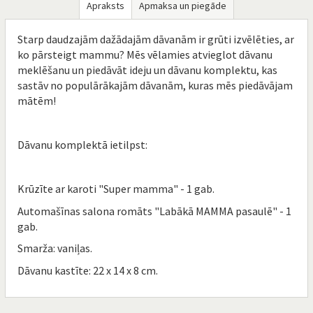
Apraksts
Apmaksa un piegāde
Starp daudzajām dažādajām dāvanām ir grūti izvēlēties, ar
ko pārsteigt mammu? Mēs vēlamies atvieglot dāvanu
meklēšanu un piedāvāt ideju un dāvanu komplektu, kas
sastāv no populārākajām dāvanām, kuras mēs piedāvājam
mātēm!
Dāvanu komplektā ietilpst:
Krūzīte ar karoti "Super mamma" - 1 gab.
Automašīnas salona romāts "Labākā MAMMA pasaulē" - 1
gab.
Smarža: vaniļas.
Dāvanu kastīte: 22 x 14 x 8 cm.