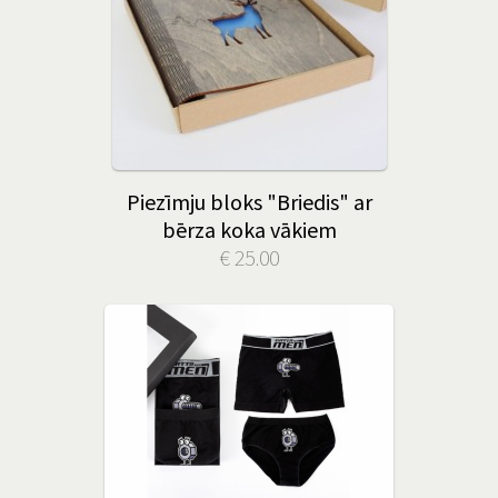
Piezīmju bloks "Briedis" ar
bērza koka vākiem
€ 25.00