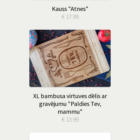
Kauss "Atnes"
€ 17.99
XL bambusa virtuves dēlis ar
gravējumu "Paldies Tev,
mammu"
€ 13.99