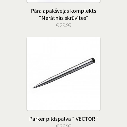
Pāra apakšveļas komplekts
"Nerātnās skrūvītes"
€ 29.99
Parker pildspalva " VECTOR"
€ 29.99