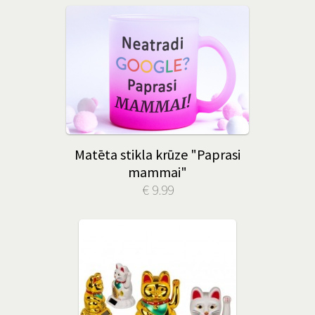
Matēta stikla krūze "Paprasi
mammai"
€ 9.99