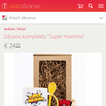
Garantija un atgriešana
Atlasīt dāvanas
Apdruka
/
Krūzes
Dāvanu komplekts "Super mamma"
€
24
99