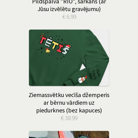
Pildspalva "RIO", sarkans (ar
Jūsu izvēlētu gravējumu)
€ 6.99
Ziemassvētku vecīša džemperis
ar bērnu vārdiem uz
piedurknes (bez kapuces)
€ 38.99