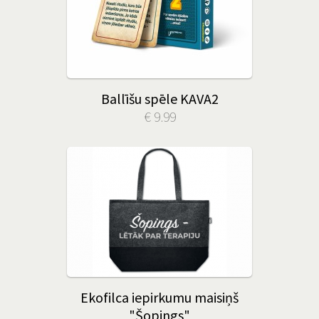
Ballīšu spēle KAVA2
€ 9.99
Ekofilca iepirkumu maisiņš
"Šopings"