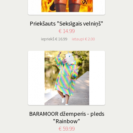
Priekšauts "Seksīgais velniņš"
€ 14.99
iepriekš € 16.99
ietaupi € 2.00
BARAMOOR džemperis - pleds
"Rainbow"
€ 59.99