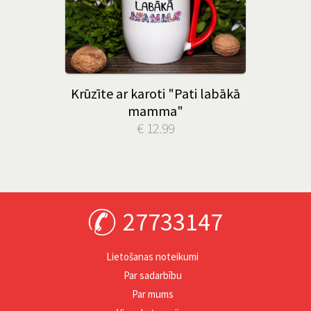
Krūzīte ar karoti "Pati labākā
mamma"
€ 12.99
27733147
Lietošanas noteikumi
Par sadarbību
Par mums