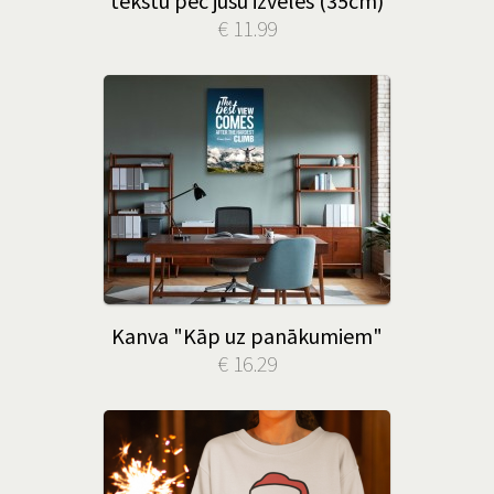
tekstu pēc jūsu izvēles (35cm)
€ 11.99
Kanva "Kāp uz panākumiem"
€ 16.29