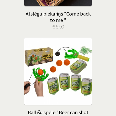
Atslēgu piekariņš "Come back
to me "
€ 5.99
Ballīšu spēle "Beer can shot