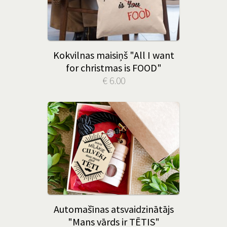
Kokvilnas maisiņš "All I want
for christmas is FOOD"
€ 6.00
Automašīnas atsvaidzinātājs
"Mans vārds ir TĒTIS"