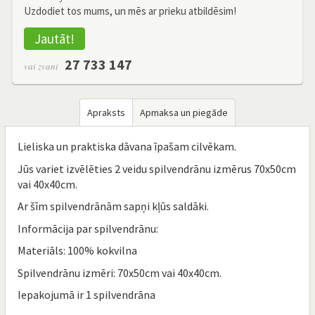
Uzdodiet tos mums, un mēs ar prieku atbildēsim!
Jautāt!
27 733 147
vai zvani
Apraksts
Apmaksa un piegāde
Lieliska un praktiska dāvana īpašam cilvēkam.
Jūs variet izvēlēties 2 veidu spilvendrānu izmērus 70x50cm
vai 40x40cm.
Ar šīm spilvendrānām sapņi kļūs saldāki.
Informācija par spilvendrānu:
Materiāls: 100% kokvilna
Spilvendrānu izmēri: 70x50cm vai 40x40cm.
Iepakojumā ir 1 spilvendrāna