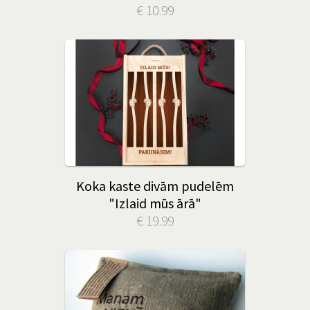
€ 10.99
Koka kaste divām pudelēm
"Izlaid mūs ārā"
€ 19.99