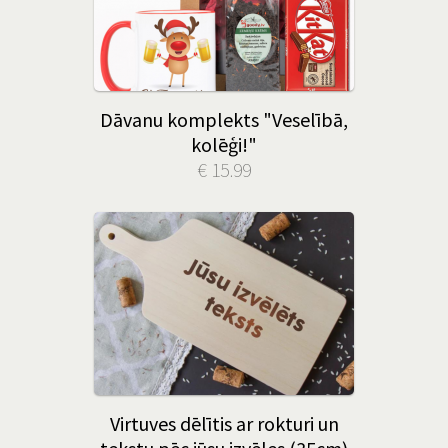
Dāvanu komplekts "Veselībā,
kolēģi!"
€ 15.99
Virtuves dēlītis ar rokturi un