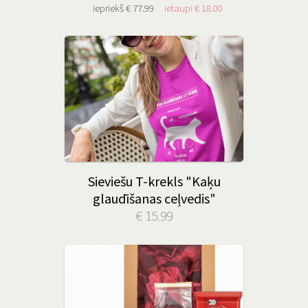
iepriekš € 77.99
ietaupi € 18.00
Sieviešu T-krekls "Kaķu
glaudīšanas ceļvedis"
€ 15.99