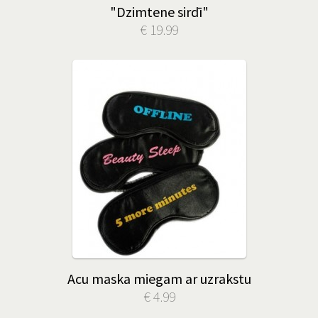
"Dzimtene sirdī"
€ 19.99
Acu maska miegam ar uzrakstu
€ 4.99