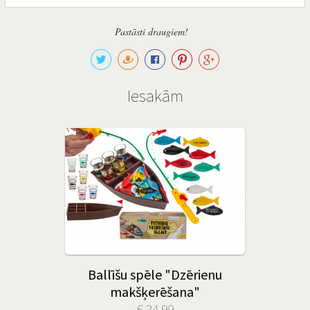
Pastāsti draugiem!
Iesakām
Ballīšu spēle "Dzērienu
makšķerēšana"
€ 24.99