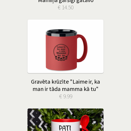
€ 14.50
Gravēta krūzīte "Laime ir, ka
man ir tāda mamma kā tu"
€ 9.99