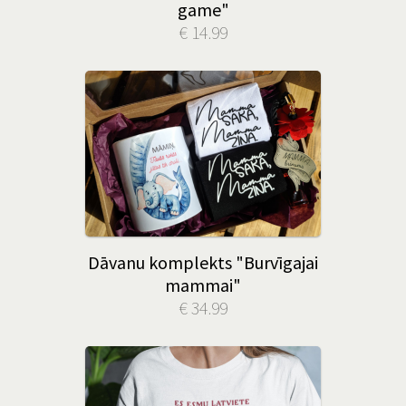
game"
€ 14.99
Dāvanu komplekts "Burvīgajai
mammai"
€ 34.99