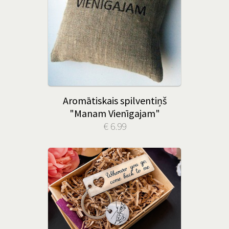
Aromātiskais spilventiņš
"Manam Vienīgajam"
€ 6.99