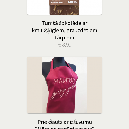
Tumšā šokolāde ar
kraukšķīgiem, grauzdētiem
tārpiem
€ 8.99
Priekšauts ar izšuvumu
"Māmiņa garšīgi gatavo"