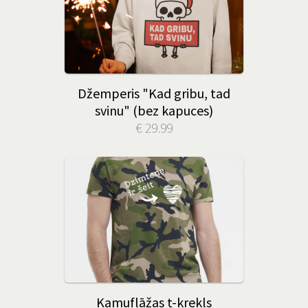
Džemperis "Kad gribu, tad
svinu" (bez kapuces)
€ 29.99
Kamuflāžas t-krekls