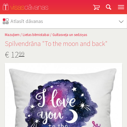
Garantija un atgriešana
Atlasīt dāvanas
Mazuļiem
/
Lietas bērnistabai
/
Gultasveļa un sedziņas
Spilvendrāna "To the moon and back"
€
12
99