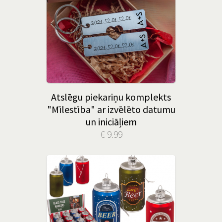
Atslēgu piekariņu komplekts
"Mīlestība" ar izvēlēto datumu
un iniciāļiem
€ 9.99