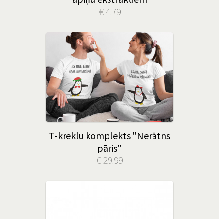
€ 4.79
T-kreklu komplekts "Nerātns
pāris"
€ 29.99