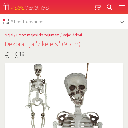
Garantija un atgriešana
Atlasīt dāvanas
Mājai
/
Preces mājas iekārtojumam
/
Mājas dekori
Dekorācija "Skelets" (91cm)
€
19
19