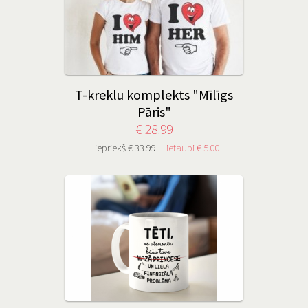
T-kreklu komplekts "Mīlīgs
Pāris"
€ 28.99
iepriekš € 33.99
ietaupi € 5.00