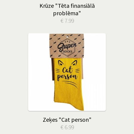
Krūze "Tēta finansiālā
problēma"
€ 7.99
Zeķes "Cat person"
€ 6.99