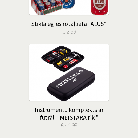
Stikla egles rotaļlieta "ALUS"
€ 2.99
Instrumentu komplekts ar
futrāli "MEISTARA rīki"
€ 44.99