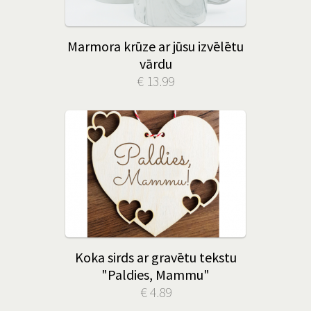
Marmora krūze ar jūsu izvēlētu
vārdu
€ 13.99
Koka sirds ar gravētu tekstu
"Paldies, Mammu"
€ 4.89