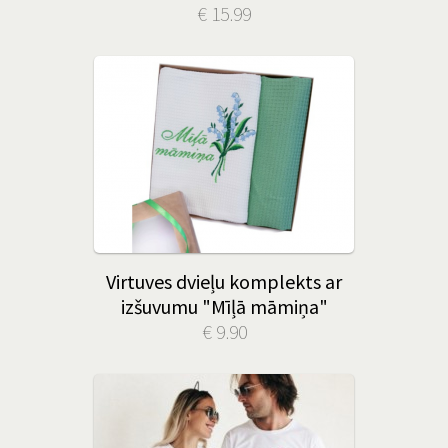
€ 15.99
Virtuves dvieļu komplekts ar
izšuvumu "Mīļā māmiņa"
€ 9.90