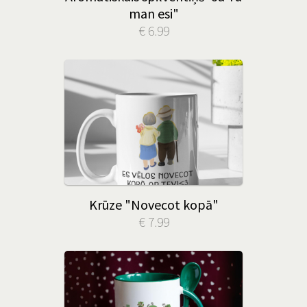
man esi"
€ 6.99
Krūze "Novecot kopā"
€ 7.99