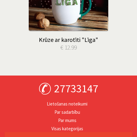
Krūze ar karotīti "Līga"
€ 12.99
27733147
Lietošanas noteikumi
Par sadarbību
Par mums
Visas kategorijas
Personība