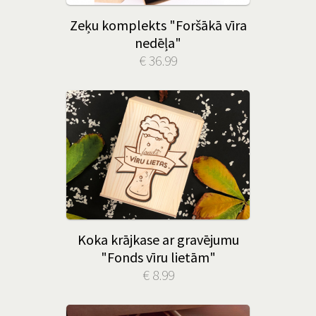
Zeķu komplekts "Foršākā vīra
nedēļa"
€ 36.99
Koka krājkase ar gravējumu
"Fonds vīru lietām"
€ 8.99