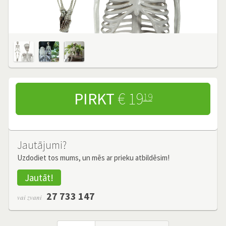
PIRKT
€ 19
19
Jautājumi?
Uzdodiet tos mums, un mēs ar prieku atbildēsim!
Jautāt!
27 733 147
vai zvani