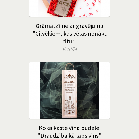
Grāmatzīme ar gravējumu
"Cilvēkiem, kas vēlas nonākt
citur"
€ 5.99
Koka kaste vīna pudelei
"Draudzība kā labs vīns"