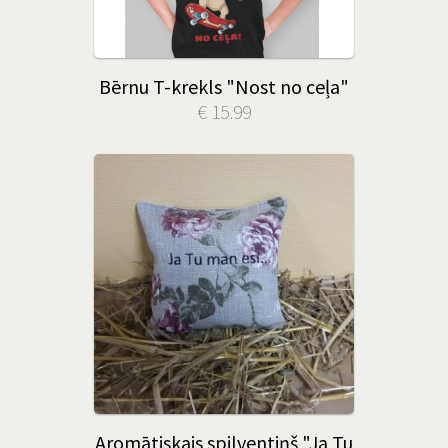
Bērnu T-krekls "Nost no ceļa"
€ 15.99
Aromātiskais spilventiņš "Ja Tu