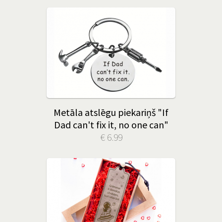
Metāla atslēgu piekariņš "If
Dad can't fix it, no one can"
€ 6.99