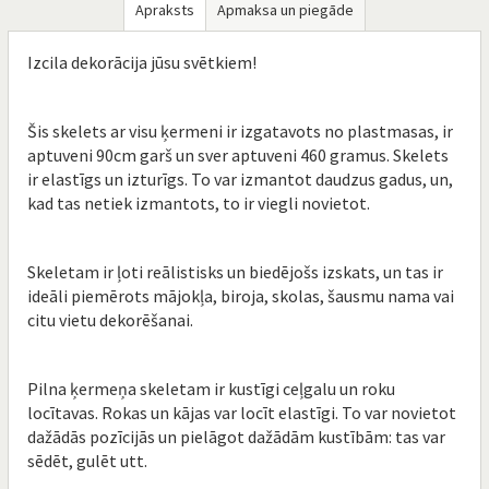
Apraksts
Apmaksa un piegāde
Izcila dekorācija jūsu svētkiem!
Šis skelets ar visu ķermeni ir izgatavots no plastmasas, ir
aptuveni 90cm garš un sver aptuveni 460 gramus. Skelets
ir elastīgs un izturīgs. To var izmantot daudzus gadus, un,
kad tas netiek izmantots, to ir viegli novietot.
Skeletam ir ļoti reālistisks un biedējošs izskats, un tas ir
ideāli piemērots mājokļa, biroja, skolas, šausmu nama vai
citu vietu dekorēšanai.
Pilna ķermeņa skeletam ir kustīgi ceļgalu un roku
locītavas. Rokas un kājas var locīt elastīgi. To var novietot
dažādās pozīcijās un pielāgot dažādām kustībām: tas var
sēdēt, gulēt utt.