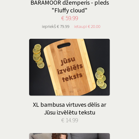
BARAMOOR džemperis - pleds
"Fluffy cloud"
€ 59.99
iepriekš € 79.99
ietaupi € 20.00
XL bambusa virtuves dēlis ar
Jūsu izvēlētu tekstu
€ 14.99