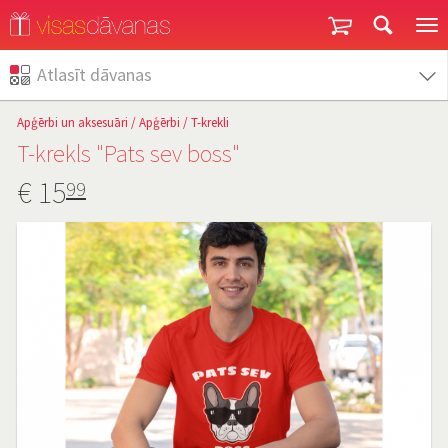
Garantija un atgriešana
Atlasīt dāvanas
Apģērbi un aksesuāri
/
Apģērbi
/
T-krekli
T-krekls "Pats sev boss"
€
15
99