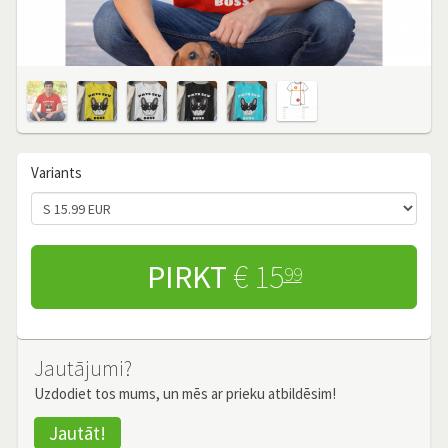
Variants
PIRKT
€ 15
99
Jautājumi?
Uzdodiet tos mums, un mēs ar prieku atbildēsim!
Jautāt!