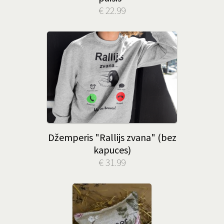
€ 22.99
Džemperis "Rallijs zvana" (bez
kapuces)
€ 31.99