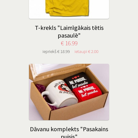
T-krekls "Laimīgākais tētis
pasaulē"
€ 16.99
iepriekš € 18.99
ietaupi € 2.00
Dāvanu komplekts "Pasakains
puisis"