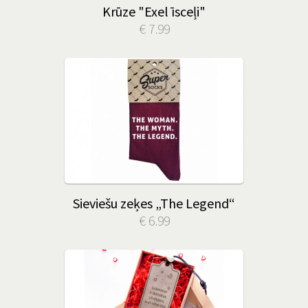
Krūze "Exel īsceļi"
€ 7.99
Sieviešu zeķes „The Legend“
€ 6.99