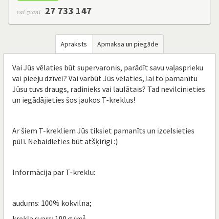
27 733 147
vai zvani
Apraksts
Apmaksa un piegāde
Vai Jūs vēlaties būt supervaronis, parādīt savu vaļasprieku
vai pieeju dzīvei? Vai varbūt Jūs vēlaties, lai to pamanītu
Jūsu tuvs draugs, radinieks vai laulātais? Tad nevilcinieties
un iegādājieties šos jaukos T-kreklus!
Ar šiem T-krekliem Jūs tiksiet pamanīts un izcelsieties
pūlī. Nebaidieties būt atšķirīgi :)
Informācija par T-kreklu​:
audums: 100% kokvilna;
krekla svars: 190 g/m²