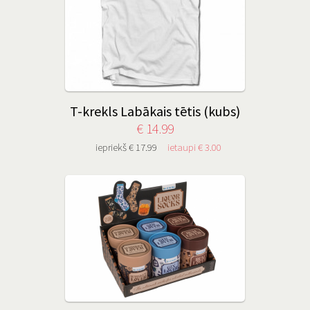
T-krekls Labākais tētis (kubs)
€ 14.99
iepriekš € 17.99
ietaupi € 3.00