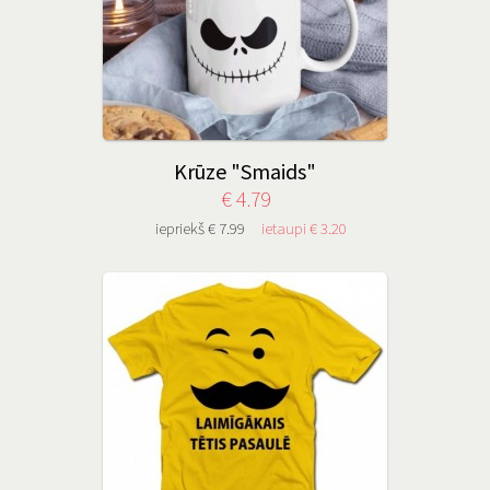
Krūze "Smaids"
€ 4.79
iepriekš € 7.99
ietaupi € 3.20