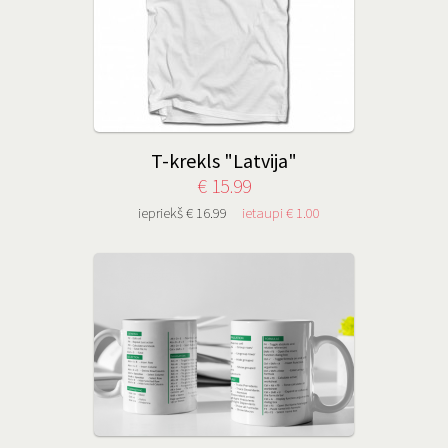
T-krekls "Latvija"
€ 15.99
iepriekš € 16.99
ietaupi € 1.00