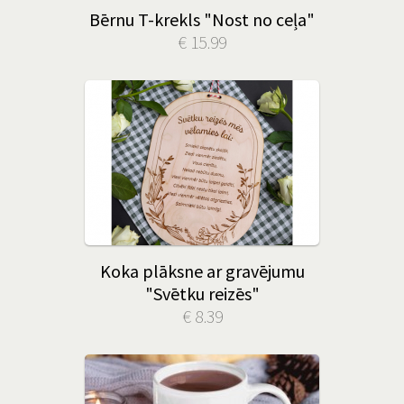
Bērnu T-krekls "Nost no ceļa"
€ 15.99
Koka plāksne ar gravējumu
"Svētku reizēs"
€ 8.39