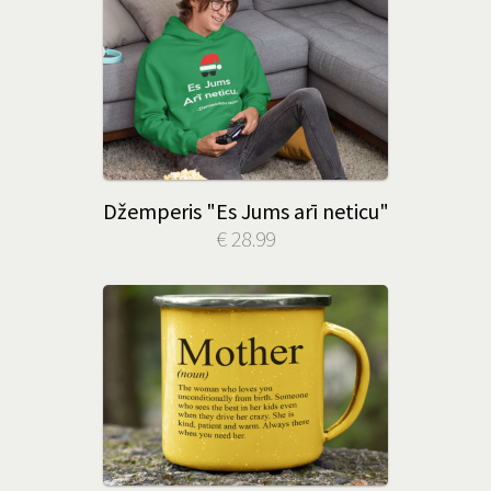
Džemperis "Es Jums arī neticu"
€ 28.99