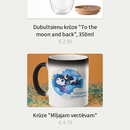
Dubultsienu krūze "To the
moon and back", 350ml
€ 2.99
Krūze "Mīļajam vectēvam"
€ 4.79