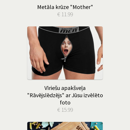
Metāla krūze "Mother"
€ 11.99
Vīriešu apakšveļa
"Rāvējslēdzējs" ar Jūsu izvēlēto
foto
€ 15.99