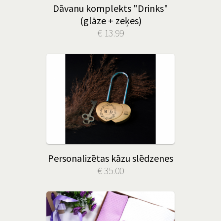
Dāvanu komplekts "Drinks"
(glāze + zeķes)
€ 13.99
Personalizētas kāzu slēdzenes
€ 35.00