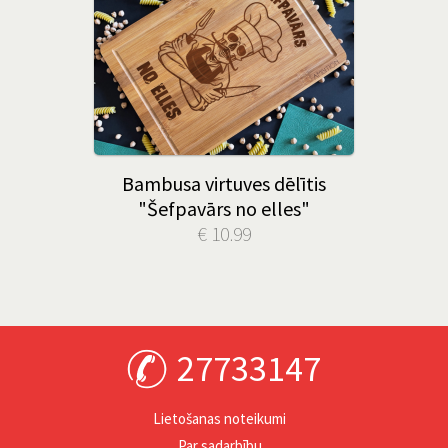
Bambusa virtuves dēlītis
"Šefpavārs no elles"
€ 10.99
27733147
Lietošanas noteikumi
Par sadarbību