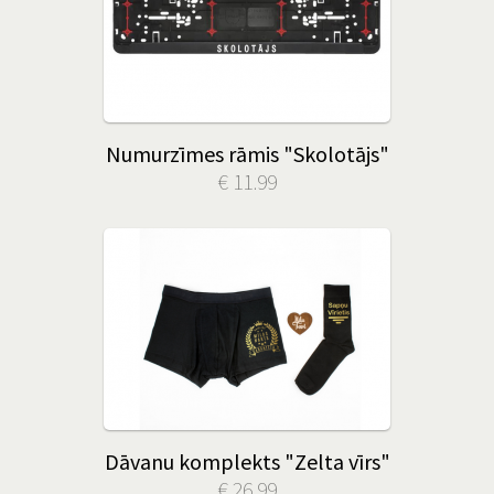
Numurzīmes rāmis "Skolotājs"
€ 11.99
Dāvanu komplekts "Zelta vīrs"
€ 26.99