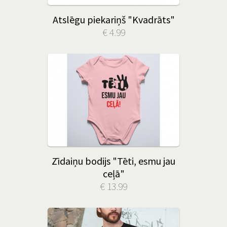
Atslēgu piekariņš "Kvadrāts"
€ 4.99
Zīdaiņu bodijs "Tēti, esmu jau
ceļā"
€ 13.99