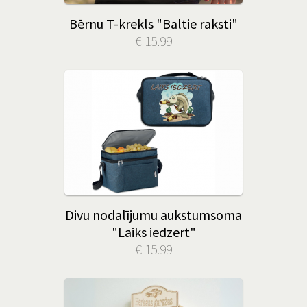
Bērnu T-krekls "Baltie raksti"
€ 15.99
Divu nodalījumu aukstumsoma
"Laiks iedzert"
€ 15.99