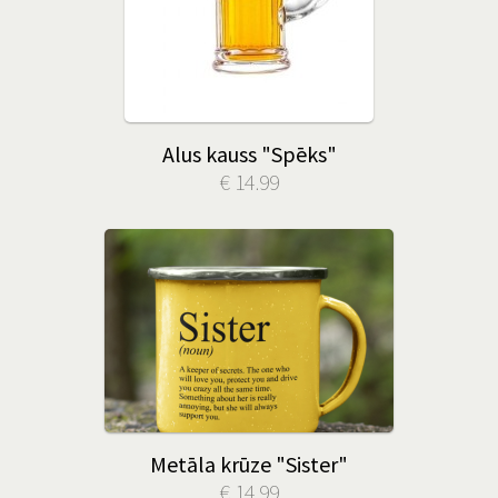
Alus kauss "Spēks"
€ 14.99
Metāla krūze "Sister"
€ 14.99