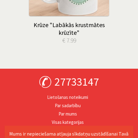
Krūze "Labākās krustmātes
krūzīte"
€ 7.99
27733147
Lietošanas noteikumi
Par sadarbību
Par mums
Visas kategorijas
Personība
Mums ir nepieciešama atļauja sīkdatņu uzstādīšanai Tavā