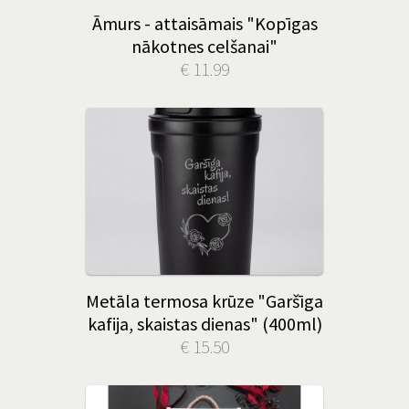
Āmurs - attaisāmais "Kopīgas
nākotnes celšanai"
€ 11.99
Metāla termosa krūze "Garšīga
kafija, skaistas dienas" (400ml)
€ 15.50