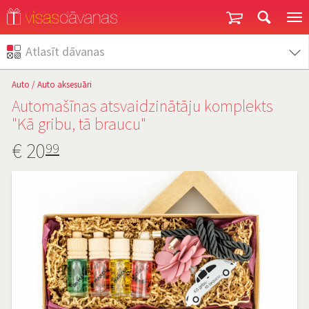
Garantija un atgriešana
Atlasīt dāvanas
Auto
/
Auto aksesuāri
Automašīnas atsvaidzinātāju komplekts
"Kā gribu, tā braucu"
€
20
99