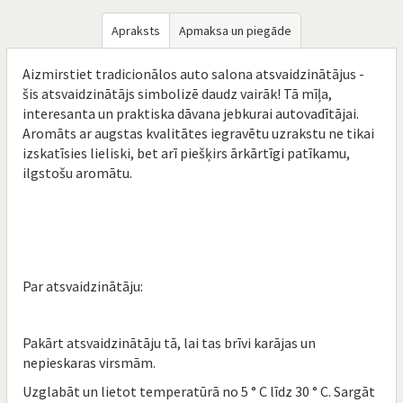
Apraksts
Apmaksa un piegāde
Aizmirstiet tradicionālos auto salona atsvaidzinātājus -
šis atsvaidzinātājs simbolizē daudz vairāk! Tā mīļa,
interesanta un praktiska dāvana jebkurai autovadītājai.
Aromāts ar augstas kvalitātes iegravētu uzrakstu ne tikai
izskatīsies lieliski, bet arī piešķirs ārkārtīgi patīkamu,
ilgstošu aromātu.
Par atsvaidzinātāju:
Pakārt atsvaidzinātāju tā, lai tas brīvi karājas un
nepieskaras virsmām.
Uzglabāt un lietot temperatūrā no 5 ° C līdz 30 ° С. Sargāt