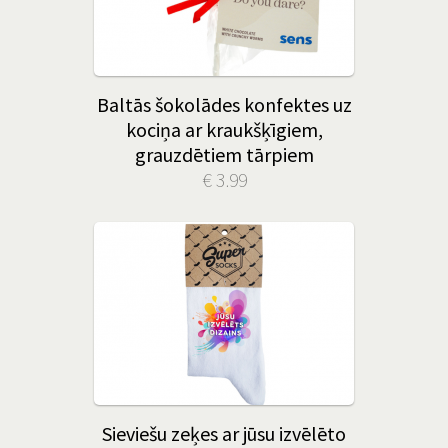
Baltās šokolādes konfektes uz
kociņa ar kraukšķīgiem,
grauzdētiem tārpiem
€ 3.99
Sieviešu zeķes ar jūsu izvēlēto