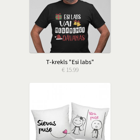
T-krekls "Esi labs"
€ 15.99