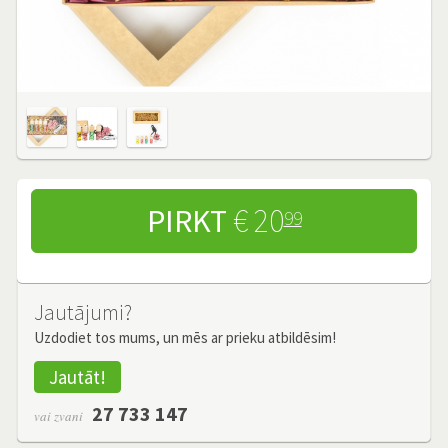
PIRKT
€ 20
99
Jautājumi?
Uzdodiet tos mums, un mēs ar prieku atbildēsim!
Jautāt!
27 733 147
vai zvani