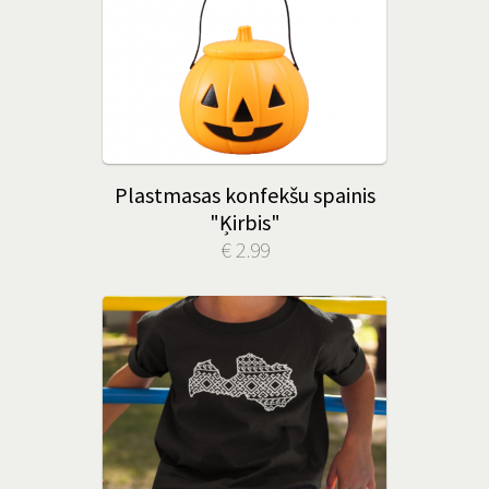
Plastmasas konfekšu spainis
"Ķirbis"
€ 2.99