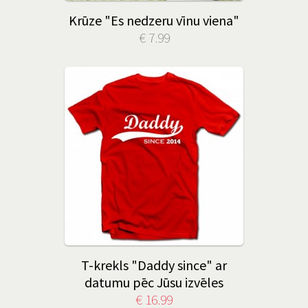
Krūze "Es nedzeru vīnu viena"
€ 7.99
T-krekls "Daddy since" ar
datumu pēc Jūsu izvēles
€ 16.99