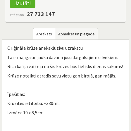
Jautāt!
27 733 147
vai zvani
Apraksts
Apmaksa un piegāde
Oriģināla krūze ar ekskluzīvu uzrakstu.
Tā ir mājīga un jauka dāvana jūsu dārgākajiem cilvēkiem.
Rīta kafija vai tēja no šīs krūzes būs lielisks dienas sākums!
Krūze noteikti atradīs savu vietu gan birojā, gan mājās.
Īpašības:
Krūzītes ietilpība: ~330ml.
Izmērs: 10 x 8,5cm.