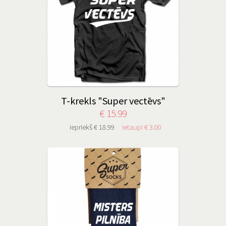
T-krekls "Super vectēvs"
€ 15.99
iepriekš € 18.99
ietaupi € 3.00