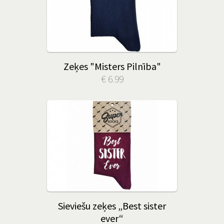
Zeķes "Misters Pilnība"
€ 6.99
Sieviešu zeķes „Best sister
ever“