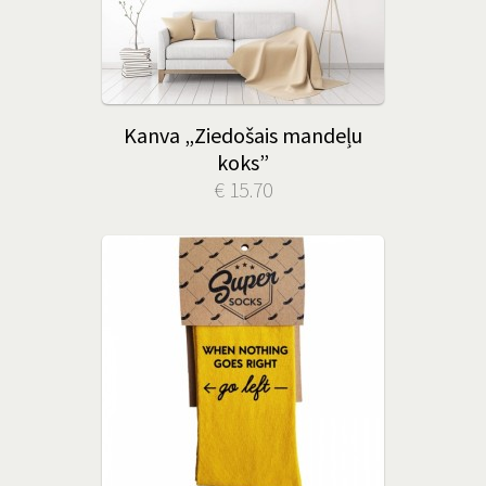
Kanva „Ziedošais mandeļu
koks”
€ 15.70