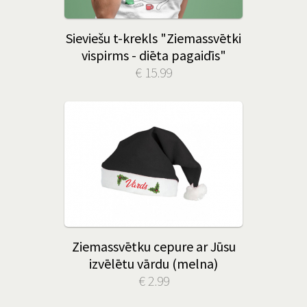
Sieviešu t-krekls "Ziemassvētki
vispirms - diēta pagaidīs"
€ 15.99
Ziemassvētku cepure ar Jūsu
izvēlētu vārdu (melna)
€ 2.99