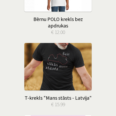
Bērnu POLO krekls bez
apdrukas
€ 12.00
T-krekls "Mans stāsts - Latvija"
€ 15.99