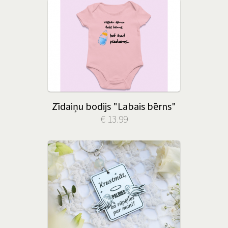
Zīdaiņu bodijs "Labais bērns"
€ 13.99