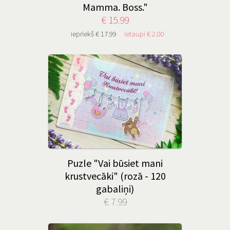
Mamma. Boss."
€ 15.99
iepriekš € 17.99
ietaupi € 2.00
Puzle "Vai būsiet mani
krustvecāki" (rozā - 120
gabaliņi)
€ 7.99