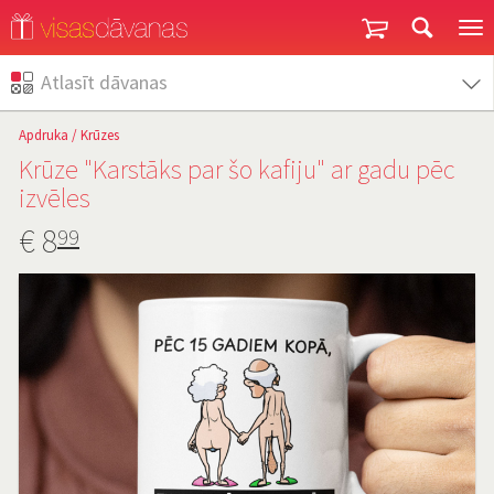
Garantija un atgriešana
Atlasīt dāvanas
Apdruka
/
Krūzes
Krūze "Karstāks par šo kafiju" ar gadu pēc
izvēles
€
8
99