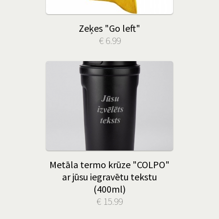
Zeķes "Go left"
€ 6.99
Metāla termo krūze "COLPO"
ar jūsu iegravētu tekstu
(400ml)
€ 15.99