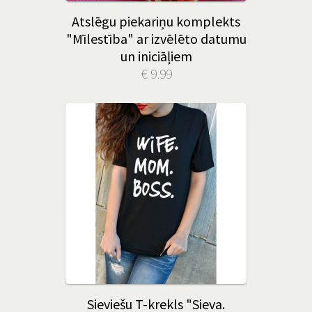
Atslēgu piekariņu komplekts
"Mīlestība" ar izvēlēto datumu
un iniciāļiem
€ 9.99
Sieviešu T-krekls "Sieva.