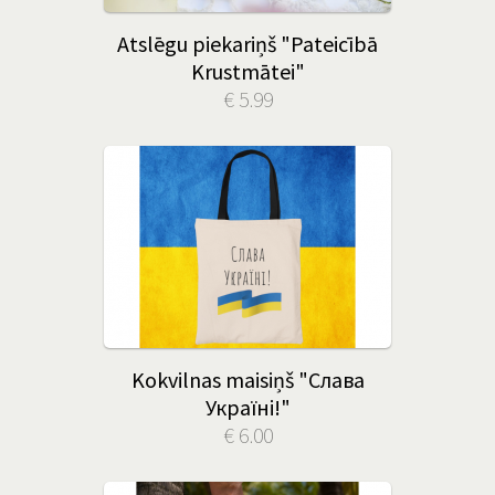
Atslēgu piekariņš "Pateicībā
Krustmātei"
€ 5.99
Kokvilnas maisiņš "Слава
Україні!"
€ 6.00