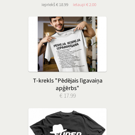
iepriekš € 18.99
ietaupi € 2.00
T-krekls "Pēdējais līgavaiņa
apģērbs"
€ 17.99