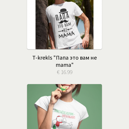
T-krekls "Папа это вам не
mama"
€ 16.99