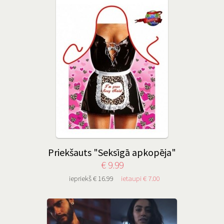
Priekšauts "Seksīgā apkopēja"
€ 9.99
iepriekš € 16.99
ietaupi € 7.00