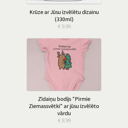
Krūze ar Jūsu izvēlētu dizainu
(330ml)
€ 9.99
Zīdaiņu bodijs "Pirmie
Ziemassvētki" ar jūsu izvēlēto
vārdu
€ 8.99