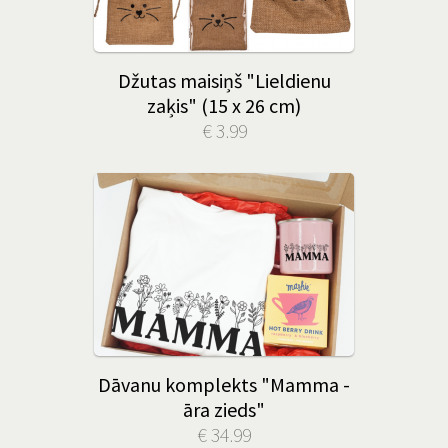
Džutas maisiņš "Lieldienu
zaķis" (15 x 26 cm)
€ 3.99
Dāvanu komplekts "Mamma -
āra zieds"
€ 34.99