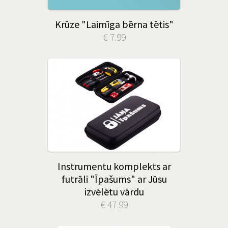
Krūze "Laimīga bērna tētis"
€ 7.99
Instrumentu komplekts ar
futrāli "Īpašums" ar Jūsu
izvēlētu vārdu
€ 47.99