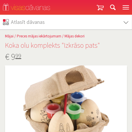
Garantija un atgriešana
Atlasīt dāvanas
Mājai
/
Preces mājas iekārtojumam
/
Mājas dekori
Koka olu komplekts "Izkrāso pats"
€
9
99