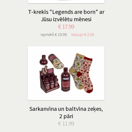
T-krekls "Legends are born" ar
Jūsu izvēlētu mēnesi
€ 17.99
iepriekš € 19.99
ietaupi € 2.00
Sarkanvīna un baltvīna zeķes,
2 pāri
€ 11.99