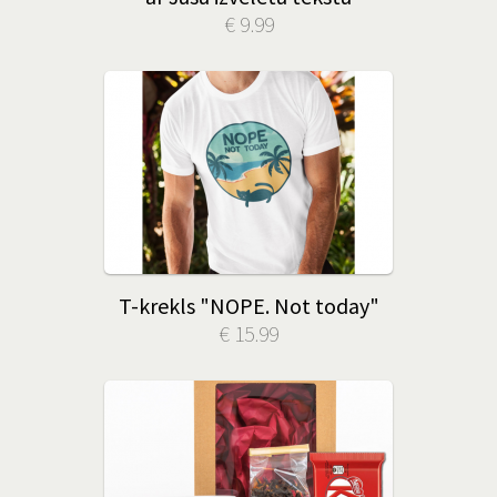
€ 9.99
T-krekls "NOPE. Not today"
€ 15.99