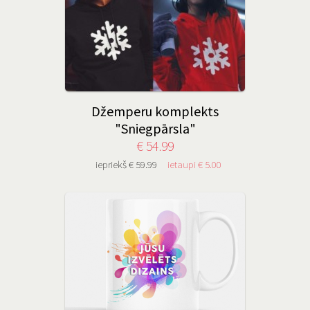
Džemperu komplekts
"Sniegpārsla"
€ 54.99
iepriekš € 59.99
ietaupi € 5.00