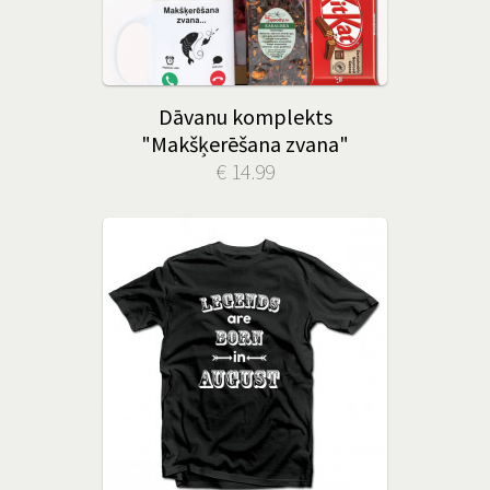
Dāvanu komplekts
"Makšķerēšana zvana"
€ 14.99