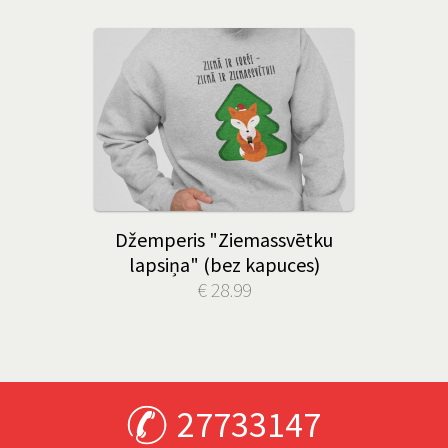
Džemperis "Ziemassvētku
lapsiņa" (bez kapuces)
€ 28.99
27733147