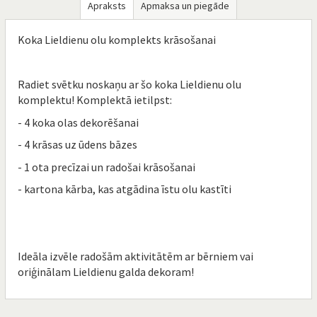
Apraksts
Apmaksa un piegāde
Koka Lieldienu olu komplekts krāsošanai
Radiet svētku noskaņu ar šo koka Lieldienu olu
komplektu! Komplektā ietilpst:
- 4 koka olas dekorēšanai
- 4 krāsas uz ūdens bāzes
- 1 ota precīzai un radošai krāsošanai
- kartona kārba, kas atgādina īstu olu kastīti
Ideāla izvēle radošām aktivitātēm ar bērniem vai
oriģinālam Lieldienu galda dekoram!