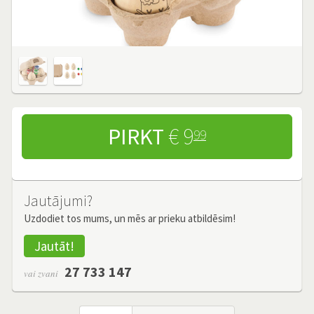
PIRKT
€ 9
99
Jautājumi?
Uzdodiet tos mums, un mēs ar prieku atbildēsim!
Jautāt!
27 733 147
vai zvani