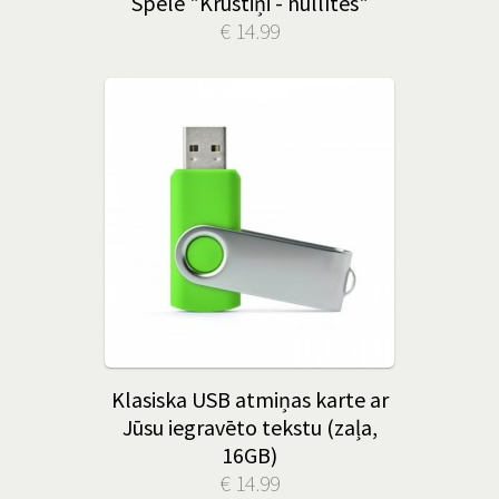
Spēle "Krustiņi - nullītes"
€ 14.99
Klasiska USB atmiņas karte ar
Jūsu iegravēto tekstu (zaļa,
16GB)
€ 14.99