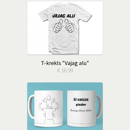
T-krekls "Vajag alu"
€ 16.99