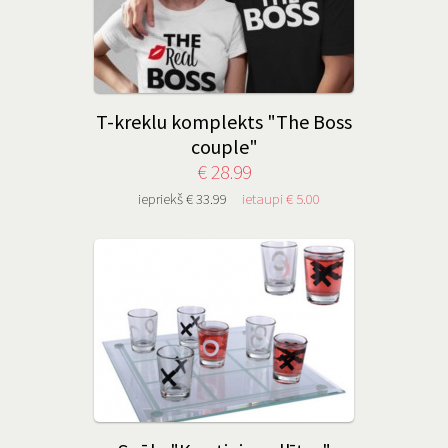
T-kreklu komplekts "The Boss
couple"
€ 28.99
iepriekš € 33.99
ietaupi € 5.00