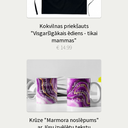
Kokvilnas priekšauts
"Visgaršīgākais ēdiens - tikai
mammas"
€ 14.99
Krūze "Marmora noslēpums"
ar Jūsu izvēlētu tekstu