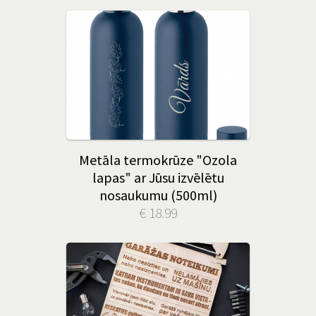
Metāla termokrūze "Ozola
lapas" ar Jūsu izvēlētu
nosaukumu (500ml)
€ 18.99