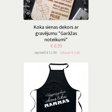
Koka sienas dekors ar
gravējumu "Garāžas
noteikumi"
€ 8.39
iepriekš € 11.99
ietaupi € 3.60