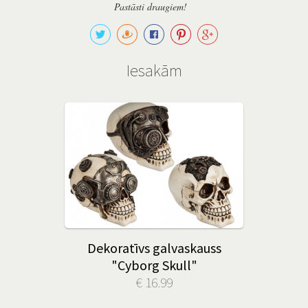
Pastāsti draugiem!
Iesakām
Dekoratīvs galvaskauss
"Cyborg Skull"
€ 16.99