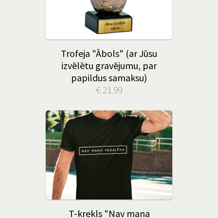
Trofeja "Ābols" (ar Jūsu
izvēlētu gravējumu, par
papildus samaksu)
€ 21.99
T-krekls "Nav mana