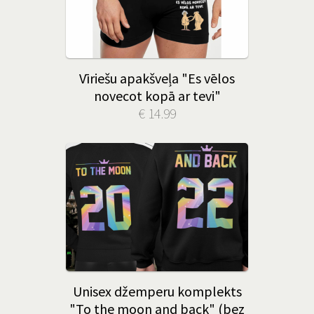
Vīriešu apakšveļa "Es vēlos
novecot kopā ar tevi"
€ 14.99
Unisex džemperu komplekts
"To the moon and back" (bez