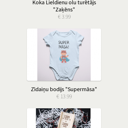
Koka Lieldienu olu turētājs
"Zaķēns"
€ 3.99
Zīdaiņu bodijs "Supermāsa"
€ 13.99