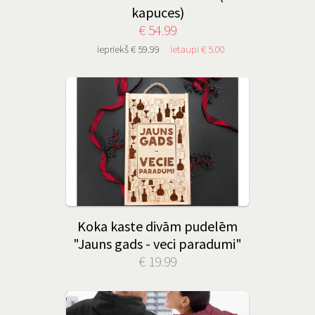
kapuces)
€ 54.99
iepriekš € 59.99
ietaupi € 5.00
Koka kaste divām pudelēm
"Jauns gads - veci paradumi"
€ 19.99