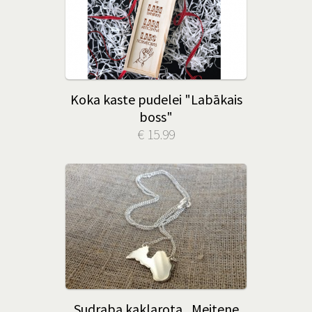
Koka kaste pudelei "Labākais
boss"
€ 15.99
Sudraba kaklarota „Meitene