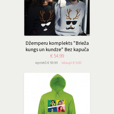
Džemperu komplekts "Brieža
kungs un kundze" Bez kapuča
€ 54.99
iepriekš € 59.99
ietaupi € 5.00