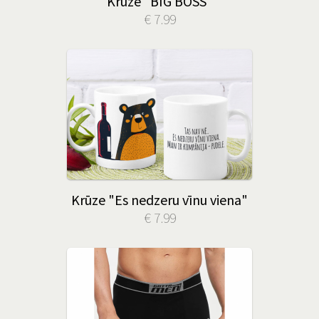
Krūze "BIG BOSS"
€ 7.99
Krūze "Es nedzeru vīnu viena"
€ 7.99