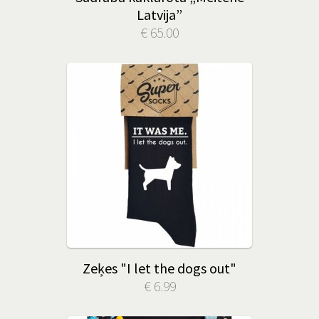
Latvija”
€ 65.00
Zeķes "I let the dogs out"
€ 6.99