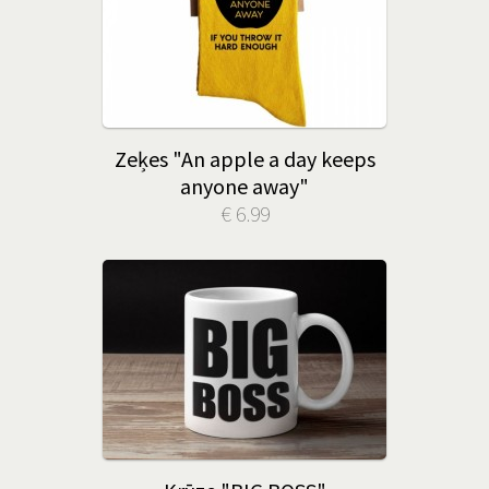
Zeķes "An apple a day keeps
anyone away"
€ 6.99