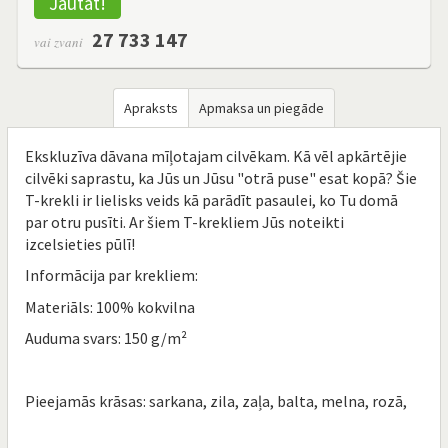
Jautāt!
27 733 147
vai zvani
Apraksts
Apmaksa un piegāde
Ekskluzīva dāvana mīļotajam cilvēkam. Kā vēl apkārtējie
cilvēki saprastu, ka Jūs un Jūsu "otrā puse" esat kopā? Šie
T-krekli ir lielisks veids kā parādīt pasaulei, ko Tu domā
par otru pusīti. Ar šiem T-krekliem Jūs noteikti
izcelsieties pūlī!
Informācija par krekliem:
Materiāls: 100% kokvilna
Auduma svars: 150 g/m²
Pieejamās krāsas: sarkana, zila, zaļa, balta, melna, rozā,