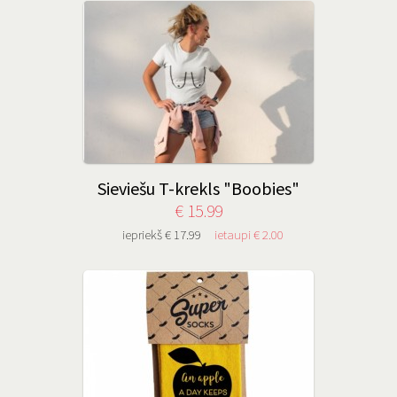
Sieviešu T-krekls "Boobies"
€ 15.99
iepriekš € 17.99
ietaupi € 2.00