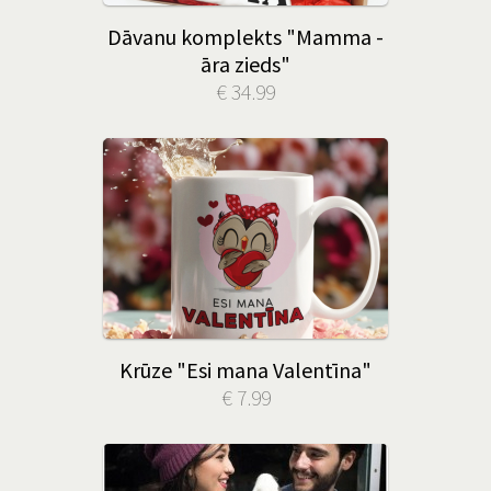
Dāvanu komplekts "Mamma -
āra zieds"
€ 34.99
Krūze "Esi mana Valentīna"
€ 7.99