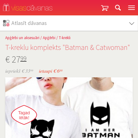
Garantija un atgriešana
Atlasīt dāvanas
Apģērbi un aksesuāri
/
Apģērbi
/
T-krekli
T-kreklu komplekts "Batman & Catwoman"
€
27
99
iepriekš € 33
ietaupi € 6
99
00