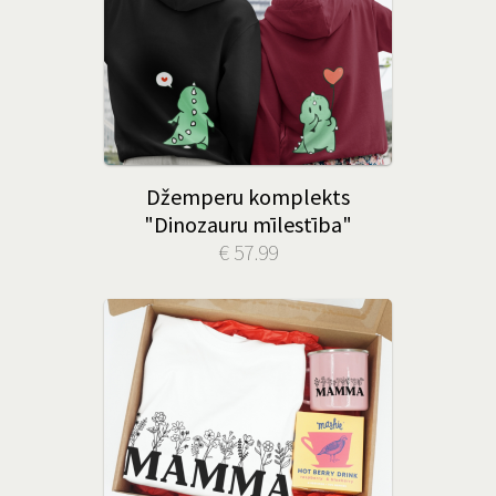
Džemperu komplekts
"Dinozauru mīlestība"
€ 57.99