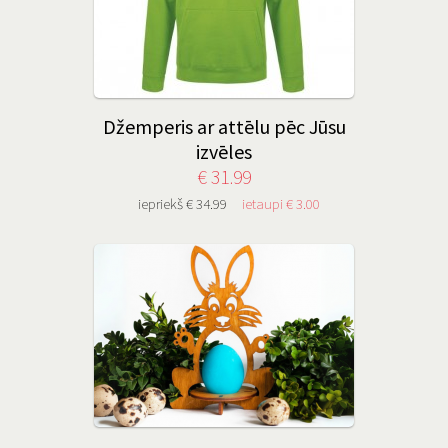
Džemperis ar attēlu pēc Jūsu
izvēles
€ 31.99
iepriekš € 34.99
ietaupi € 3.00