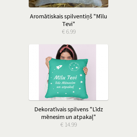
Aromātiskais spilventiņš "Mīlu
Tevi"
€ 6.99
Dekoratīvais spilvens "Līdz
mēnesim un atpakaļ"
€ 14.99