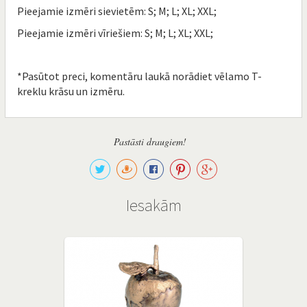
Pieejamie izmēri sievietēm: S; M; L; XL; XXL;
Pieejamie izmēri vīriešiem: S; M; L; XL; XXL;
*Pasūtot preci, komentāru laukā norādiet vēlamo T-
kreklu krāsu un izmēru.
Pastāsti draugiem!
Iesakām