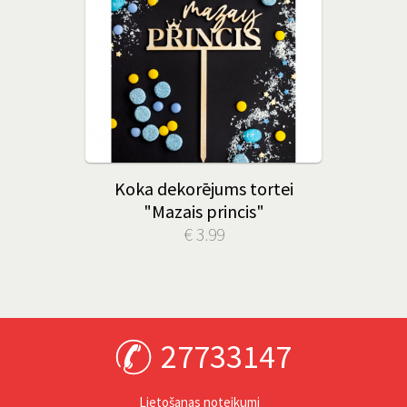
Koka dekorējums tortei
"Mazais princis"
€ 3.99
27733147
Lietošanas noteikumi