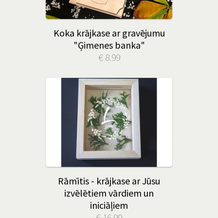
Koka krājkase ar gravējumu
"Ģimenes banka"
€ 8.99
Rāmītis - krājkase ar Jūsu
izvēlētiem vārdiem un
iniciāļiem
€ 16.99