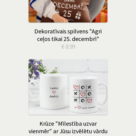
Dekoratīvais spilvens "Agri
ceļos tikai 25. decembrī"
€ 8.99
Krūze "Mīlestība uzvar
vienmēr" ar Jūsu izvēlētu vārdu