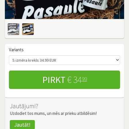
Variants
PIRKT
€ 34
99
Jautājumi?
Uzdodiet tos mums, un mēs ar prieku atbildēsim!
Jautāt!