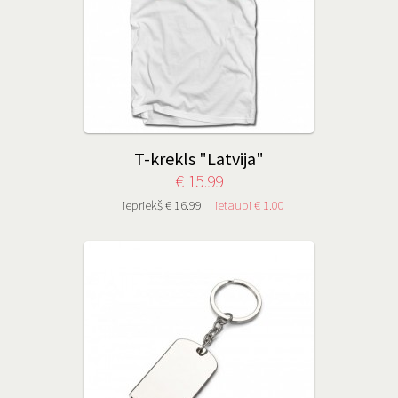
T-krekls "Latvija"
€ 15.99
iepriekš € 16.99
ietaupi € 1.00