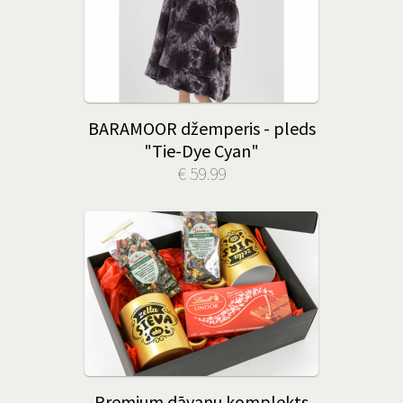
BARAMOOR džemperis - pleds
"Tie-Dye Cyan"
€ 59.99
Premium dāvanu komplekts