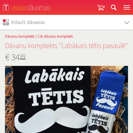
Garantija un atgriešana
Atlasīt dāvanas
Dāvanu komplekti
/
Citi dāvanu komplekti
Dāvanu komplekts "Labākais tētis pasaulē"
€
34
99