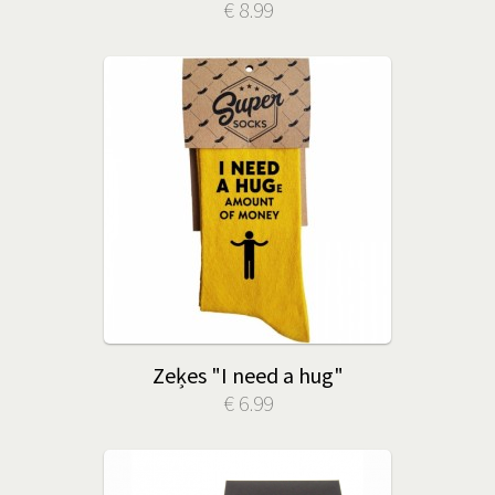
€ 8.99
Zeķes "I need a hug"
€ 6.99