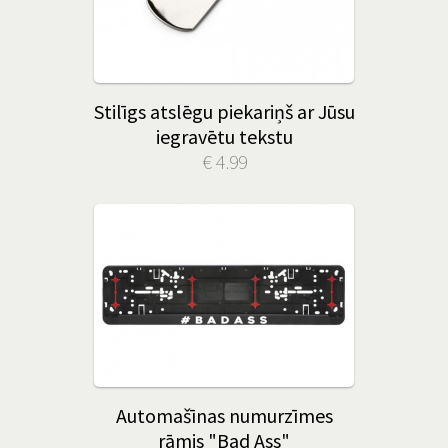
Stilīgs atslēgu piekariņš ar Jūsu
iegravētu tekstu
€ 4.99
Automašīnas numurzīmes
rāmis "Bad Ass"