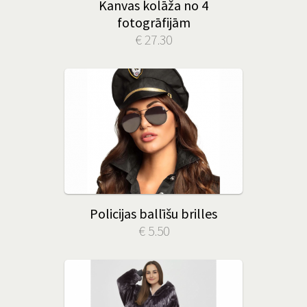
Kanvas kolāža no 4
fotogrāfijām
€ 27.30
Policijas ballīšu brilles
€ 5.50