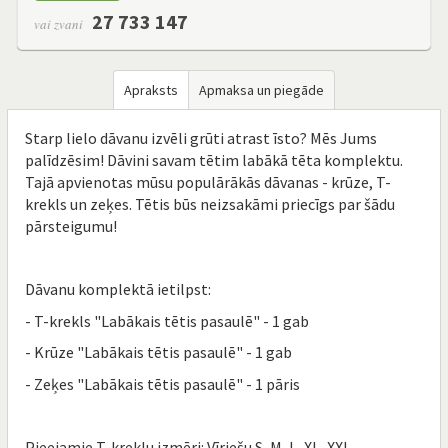
27 733 147
vai zvani
Apraksts
Apmaksa un piegāde
Starp lielo dāvanu izvēli grūti atrast īsto? Mēs Jums
palīdzēsim! Dāvini savam tētim labākā tēta komplektu.
Tajā apvienotas mūsu populārākās dāvanas - krūze, T-
krekls un zeķes. Tētis būs neizsakāmi priecīgs par šādu
pārsteigumu!
Dāvanu komplektā ietilpst:
- T-krekls "Labākais tētis pasaulē" - 1 gab
- Krūze "Labākais tētis pasaulē" - 1 gab
- Zeķes "Labākais tētis pasaulē" - 1 pāris
Pieejamie T-kreklu izmēri: Vīriešu S, M, L, XL, XXL