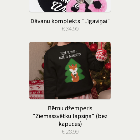
Dāvanu komplekts "Līgaviņai"
€ 34.99
Bērnu džemperis
"Ziemassvētku lapsiņa" (bez
kapuces)
€ 28.99