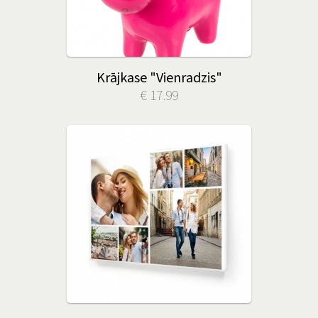
Krājkase "Vienradzis"
€ 17.99