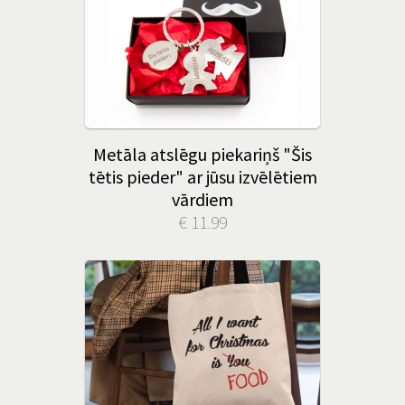
Metāla atslēgu piekariņš "Šis
tētis pieder" ar jūsu izvēlētiem
vārdiem
€ 11.99