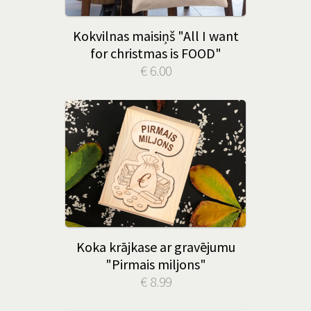
Kokvilnas maisiņš "All I want
for christmas is FOOD"
€ 6.00
Koka krājkase ar gravējumu
"Pirmais miljons"
€ 8.99