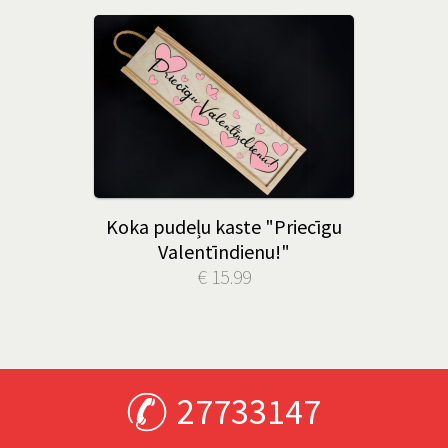
Koka pudeļu kaste "Priecīgu
Valentīndienu!"
€ 15.99
27733147