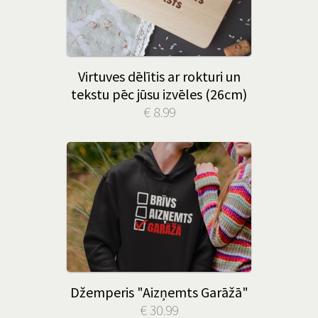
Virtuves dēlītis ar rokturi un
tekstu pēc jūsu izvēles (26cm)
€ 8.99
Džemperis "Aizņemts Garāžā"
€ 30.99