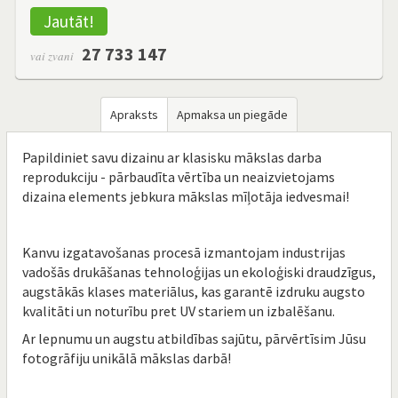
Jautāt!
27 733 147
vai zvani
Apraksts
Apmaksa un piegāde
Papildiniet savu dizainu ar klasisku mākslas darba
reprodukciju - pārbaudīta vērtība un neaizvietojams
dizaina elements jebkura mākslas mīļotāja iedvesmai!
Kanvu izgatavošanas procesā izmantojam industrijas
vadošās drukāšanas tehnoloģijas un ekoloģiski draudzīgus,
augstākās klases materiālus, kas garantē izdruku augsto
kvalitāti un noturību pret UV stariem un izbalēšanu.
Ar lepnumu un augstu atbildības sajūtu, pārvērtīsim Jūsu
fotogrāfiju unikālā mākslas darbā!