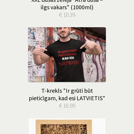
ilgs vakars" (1000ml)
€ 10.39
T-krekls "Ir grūti būt
pieticīgam, kad esi LATVIETIS"
€ 16.99