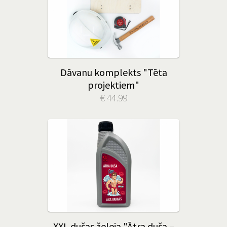
Dāvanu komplekts "Tēta
projektiem"
€ 44.99
XXL dušas želeja "Ātra duša –