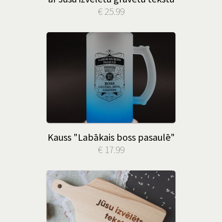
€ 25.99
Kauss "Labākais boss pasaulē"
€ 17.99