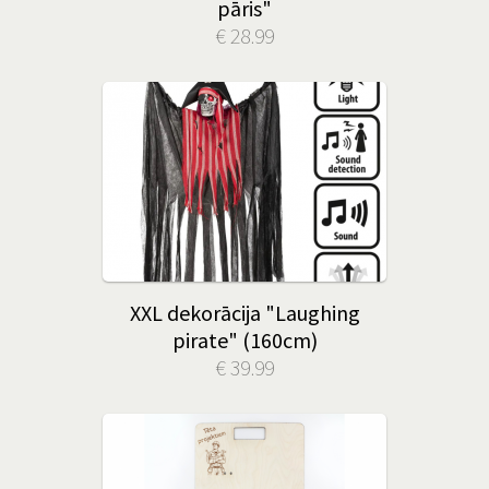
pāris"
€ 28.99
XXL dekorācija "Laughing
pirate" (160cm)
€ 39.99