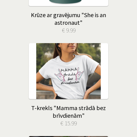
Krūze ar gravējumu "She is an
astronaut"
€ 9.99
T-krekls "Mamma strādā bez
brīvdienām"
€ 15.99