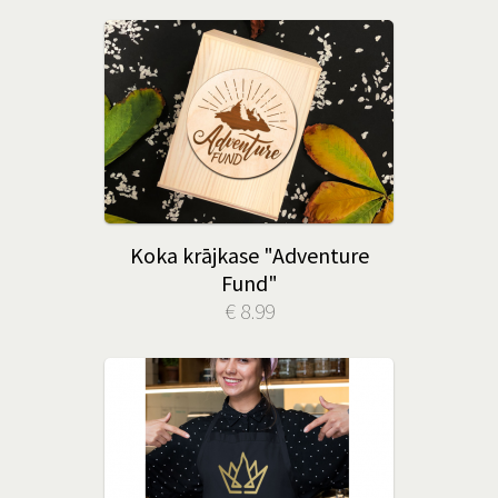
Koka krājkase "Adventure
Fund"
€ 8.99