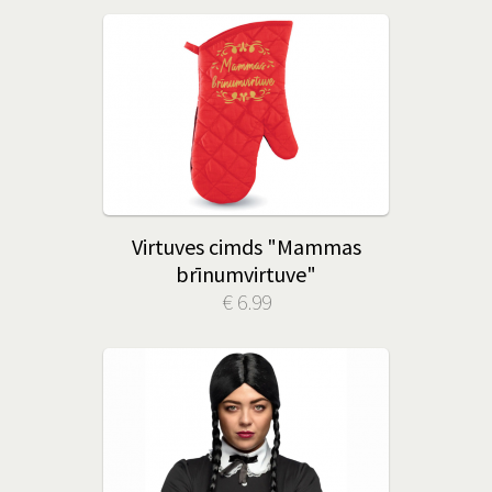
Virtuves cimds "Mammas
brīnumvirtuve"
€ 6.99