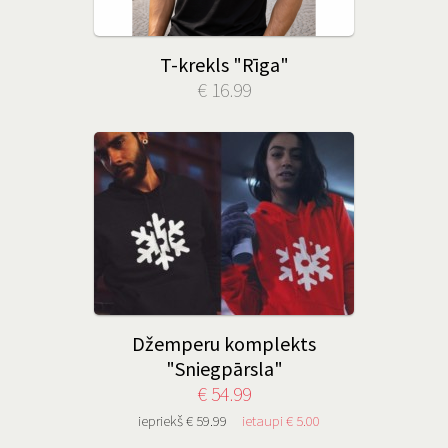
T-krekls "Rīga"
€ 16.99
Džemperu komplekts
"Sniegpārsla"
€ 54.99
iepriekš € 59.99
ietaupi € 5.00