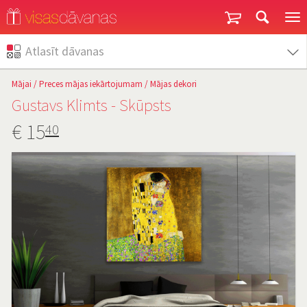
Garantija un atgriešana
Atlasīt dāvanas
Mājai
/
Preces mājas iekārtojumam
/
Mājas dekori
Gustavs Klimts - Skūpsts
€
15
40