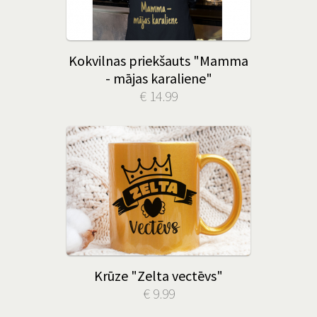
Kokvilnas priekšauts "Mamma
- mājas karaliene"
€ 14.99
Krūze "Zelta vectēvs"
€ 9.99