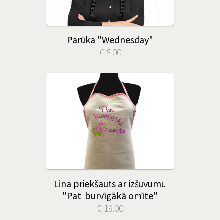
Parūka "Wednesday"
€ 8.00
Lina priekšauts ar izšuvumu
"Pati burvīgākā omīte"
€ 19.00