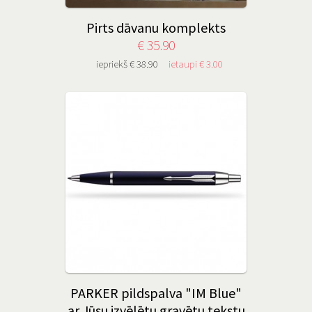
Pirts dāvanu komplekts
€ 35.90
iepriekš € 38.90
ietaupi € 3.00
PARKER pildspalva "IM Blue"
ar Jūsu izvēlētu gravētu tekstu