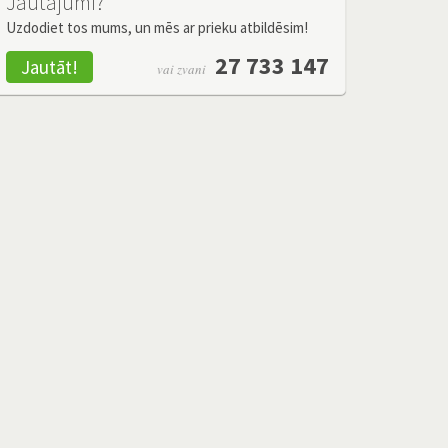
Jautājumi?
Uzdodiet tos mums, un mēs ar prieku atbildēsim!
27 733 147
Jautāt!
vai zvani