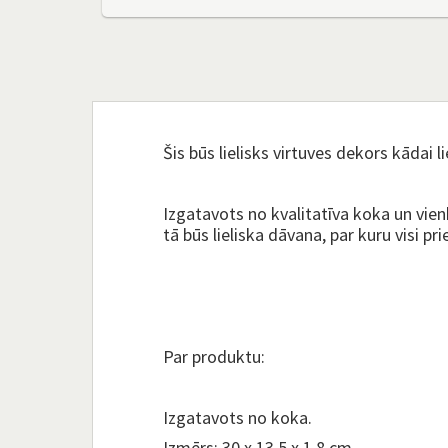
Šis būs lielisks virtuves dekors kādai 
Izgatavots no kvalitatīva koka un vien
tā būs lieliska dāvana, par kuru visi pri
Par produktu:
Izgatavots no koka.
Izmērs: 30 x 13,5 x 1,8 cm.