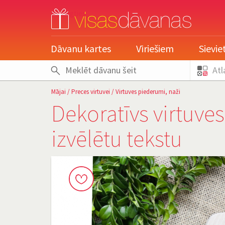
pieslēgties
Dāvanu kartes
Vīriešiem
Sievi
Atl
Mājai
/
Preces virtuvei
/
Virtuves piederumi, naži
Dekoratīvs virtuves
izvēlētu tekstu