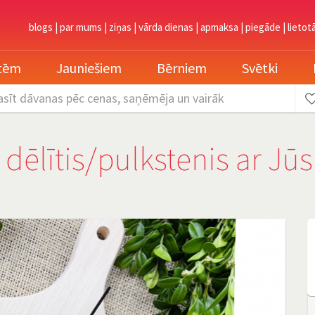
blogs
|
par mums
|
ziņas
|
vārda dienas
|
apmaksa
|
piegāde
|
lietot
etēm
Jauniešiem
Bērniem
Svētki
asīt dāvanas
pēc cenas, saņēmēja un vairāk
 dēlītis/pulkstenis ar Jū