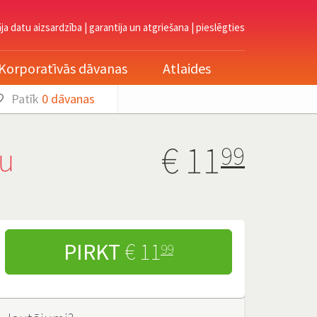
āja datu aizsardzība
|
garantija un atgriešana
|
pieslēgties
Korporatīvās dāvanas
Atlaides
Patīk
0
dāvanas
€
11
su
99
PIRKT
€ 11
99