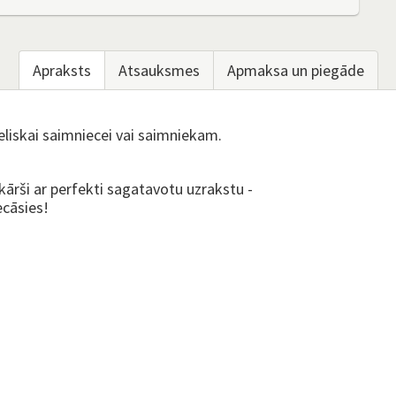
Apraksts
Atsauksmes
Apmaksa un piegāde
lieliskai saimniecei vai saimniekam.
kārši ar perfekti sagatavotu uzrakstu -
ecāsies!