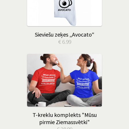
Sieviešu zeķes „Avocato“
€ 6.99
T-kreklu komplekts "Mūsu
pirmie Ziemassvētki"