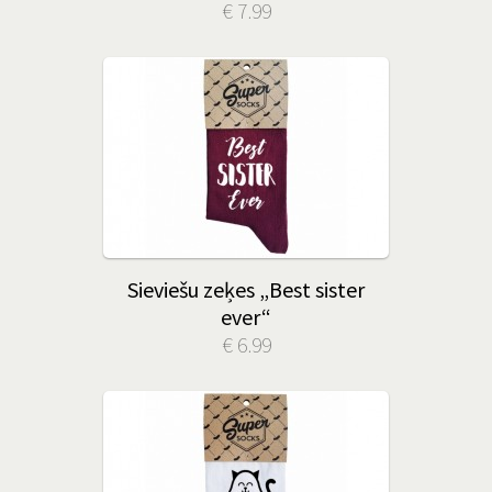
€ 7.99
Sieviešu zeķes „Best sister
ever“
€ 6.99