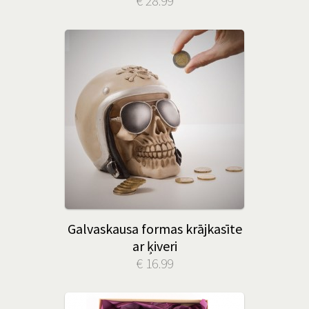
€ 28.99
Galvaskausa formas krājkasīte
ar ķiveri
€ 16.99