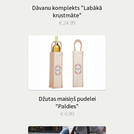
Dāvanu komplekts "Labākā
krustmāte"
€ 24.99
Džutas maisiņš pudelei
"Paldies"
€ 6.99