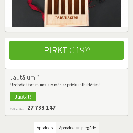
PIRKT
€ 19
99
Jautājumi?
Uzdodiet tos mums, un mēs ar prieku atbildēsim!
Jautāt!
27 733 147
vai zvani
Apraksts
Apmaksa un piegāde