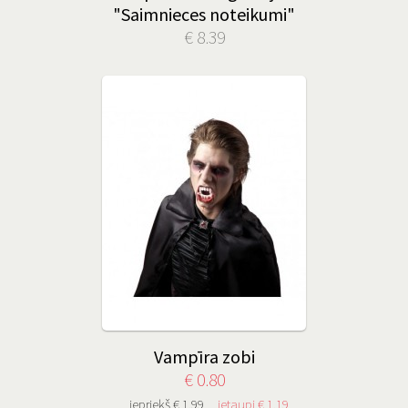
"Saimnieces noteikumi"
€ 8.39
Vampīra zobi
€ 0.80
iepriekš € 1.99
ietaupi € 1.19