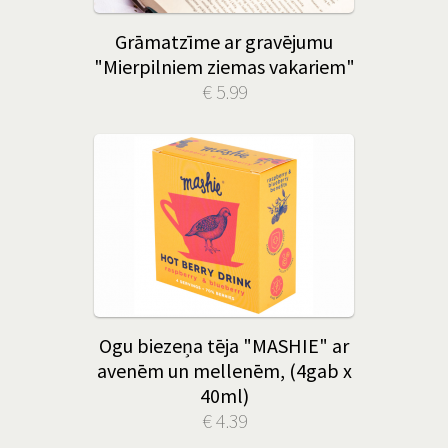
Grāmatzīme ar gravējumu
"Mierpilniem ziemas vakariem"
€ 5.99
Ogu biezeņa tēja "MASHIE" ar
avenēm un mellenēm, (4gab x
40ml)
€ 4.39