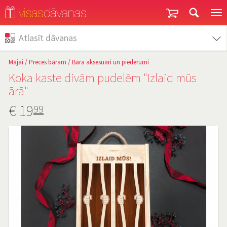
Garantija un atgriešana
Atlasīt dāvanas
Mājai
/
Preces bāram
/
Bāra aksesuāri un piederumi
Koka kaste divām pudelēm "Izlaid mūs
ārā"
€
19
99