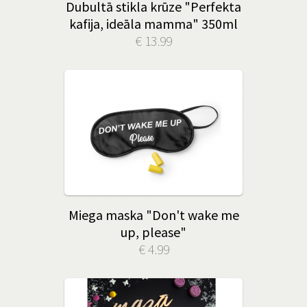
Dubultā stikla krūze "Perfekta
kafija, ideāla mamma" 350ml
€ 13.99
Miega maska "Don't wake me
up, please"
€ 4.99