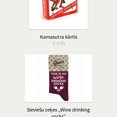
Kamasutra kārtis
€ 4.99
Sieviešu zeķes „Wine drinking
socks“