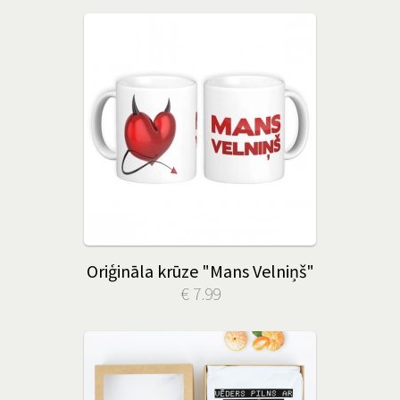
Oriģināla krūze "Mans Velniņš"
€ 7.99