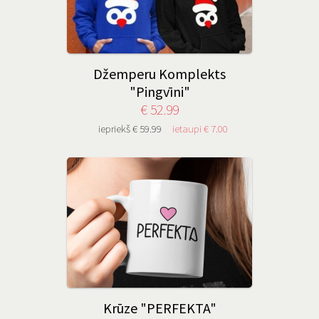
Džemperu Komplekts
"Pingvīni"
€ 52.99
iepriekš € 59.99
ietaupi € 7.00
Krūze "PERFEKTA"