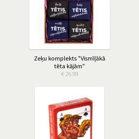
Zeķu komplekts "Vismīļākā
tēta kājām"
€ 26.99