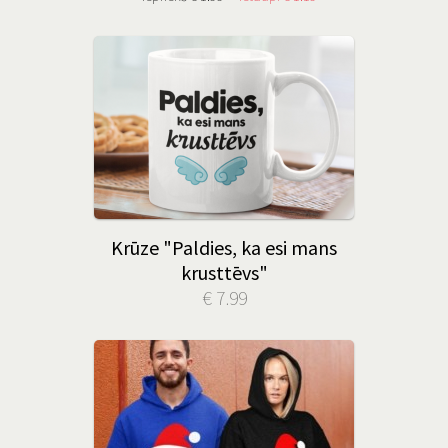
Krūze "Paldies, ka esi mans
krusttēvs"
€ 7.99