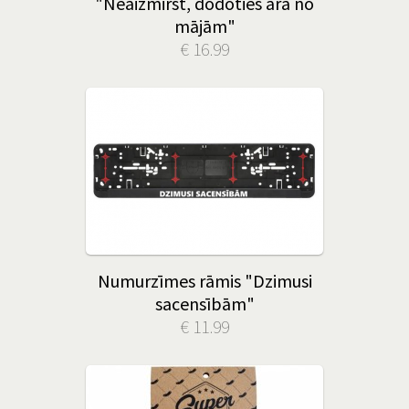
"Neaizmirst, dodoties ārā no
mājām"
€ 16.99
Numurzīmes rāmis "Dzimusi
sacensībām"
€ 11.99