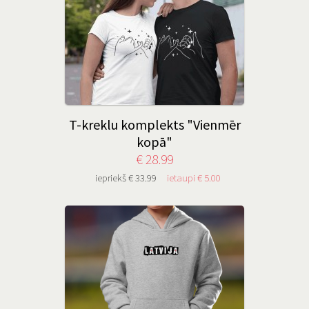
T-kreklu komplekts "Vienmēr
kopā"
€ 28.99
iepriekš € 33.99
ietaupi € 5.00