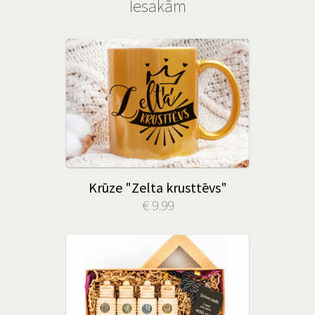
Iesakām
Krūze "Zelta krusttēvs"
€ 9.99