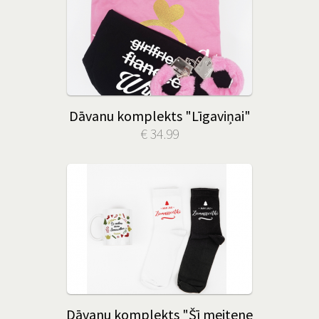
Dāvanu komplekts "Līgaviņai"
€ 34.99
Dāvanu komplekts "Šī meitene