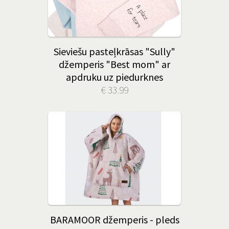
Sieviešu pasteļkrāsas "Sully"
džemperis "Best mom" ar
apdruku uz piedurknes
€ 33.99
BARAMOOR džemperis - pleds