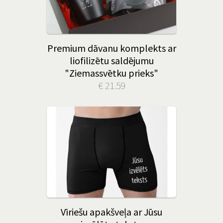
Premium dāvanu komplekts ar
liofilizētu saldējumu
"Ziemassvētku prieks"
€ 21.59
Vīriešu apakšveļa ar Jūsu