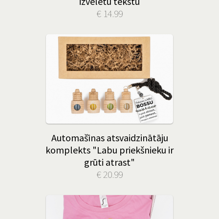
izvēlētu tekstu
€ 14.99
Automašīnas atsvaidzinātāju
komplekts "Labu priekšnieku ir
grūti atrast"
€ 20.99