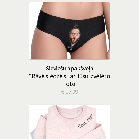
Sieviešu apakšveļa
"Rāvējslēdzējs" ar Jūsu izvēlēto
foto
€ 15.99