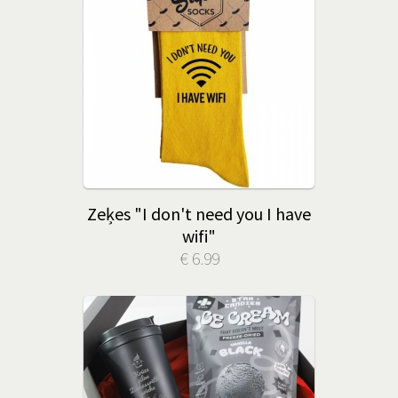
Zeķes "I don't need you I have
wifi"
€ 6.99