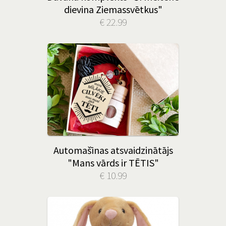
dievina Ziemassvētkus"
€ 22.99
Automašīnas atsvaidzinātājs
"Mans vārds ir TĒTIS"
€ 10.99