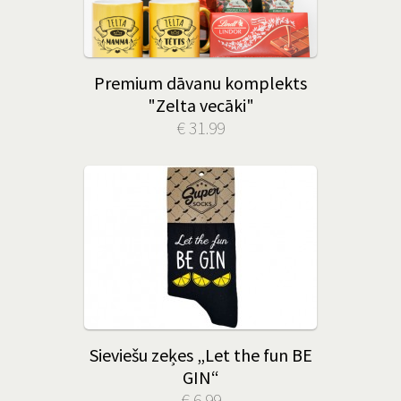
Premium dāvanu komplekts
"Zelta vecāki"
€ 31.99
Sieviešu zeķes „Let the fun BE
GIN“
€ 6.99