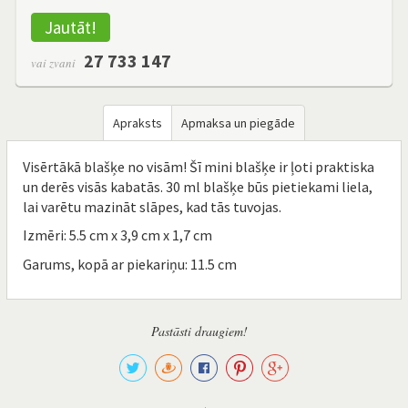
Jautāt!
27 733 147
vai zvani
Apraksts
Apmaksa un piegāde
Visērtākā blašķe no visām! Šī mini blašķe ir ļoti praktiska
un derēs visās kabatās. 30 ml blašķe būs pietiekami liela,
lai varētu mazināt slāpes, kad tās tuvojas.
Izmēri: 5.5 cm x 3,9 cm x 1,7 cm
Garums, kopā ar piekariņu: 11.5 cm
Pastāsti draugiem!