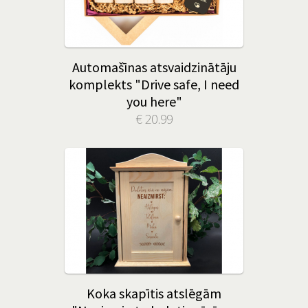
Automašīnas atsvaidzinātāju
komplekts "Drive safe, I need
you here"
€ 20.99
Koka skapītis atslēgām