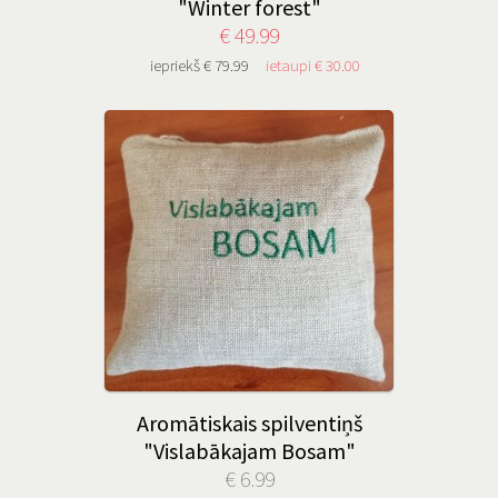
"Winter forest"
€ 49.99
iepriekš € 79.99
ietaupi € 30.00
Aromātiskais spilventiņš
"Vislabākajam Bosam"
€ 6.99