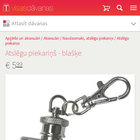
Garantija un atgriešana
Atlasīt dāvanas
Apģērbi un aksesuāri
/
Aksesuāri
/
Naudasmaki, atslēgu piekariņi
/
Atslēgu
piekariņi
Atslēgu piekariņš - blašķe
€
5
99