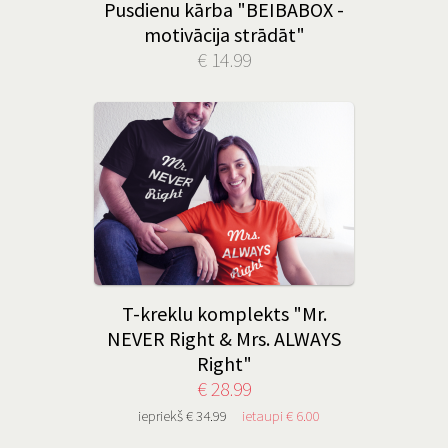
Pusdienu kārba "BEIBABOX -
motivācija strādāt"
€ 14.99
T-kreklu komplekts "Mr.
NEVER Right & Mrs. ALWAYS
Right"
€ 28.99
iepriekš € 34.99
ietaupi € 6.00