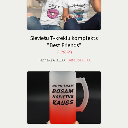
Sieviešu T-kreklu komplekts
"Best Friends"
€ 28.99
iepriekš € 31.99
ietaupi € 3.00