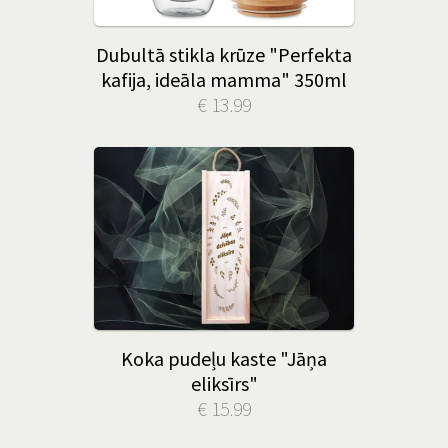
Dubultā stikla krūze "Perfekta
kafija, ideāla mamma" 350ml
€ 13.99
Koka pudeļu kaste "Jāņa
eliksīrs"
€ 15.99