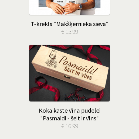
T-krekls "Makšķernieka sieva"
€ 15.99
Koka kaste vīna pudelei
"Pasmaidi - šeit ir vīns"
€ 16.99