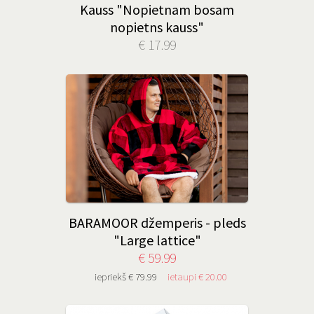
Kauss "Nopietnam bosam
nopietns kauss"
€ 17.99
BARAMOOR džemperis - pleds
"Large lattice"
€ 59.99
iepriekš € 79.99
ietaupi € 20.00