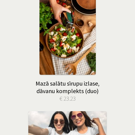
Mazā salātu sīrupu izlase,
dāvanu komplekts (duo)
€ 23.23