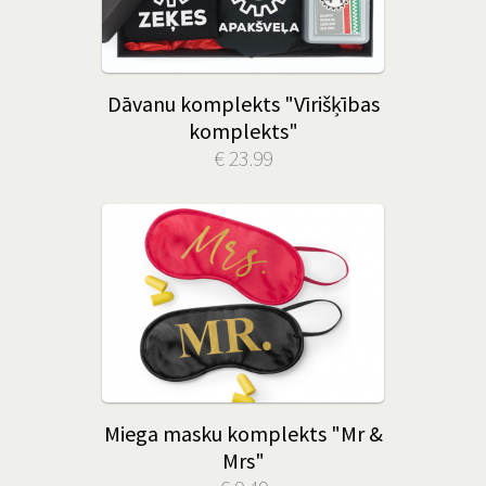
Dāvanu komplekts "Vīrišķības
komplekts"
€ 23.99
Miega masku komplekts "Mr &
Mrs"