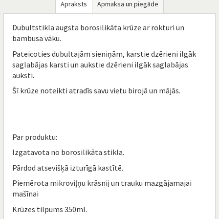
Apraksts
Apmaksa un piegāde
Dubultstikla augsta borosilikāta krūze ar rokturi un
bambusa vāku.
Pateicoties dubultajām sieniņām, karstie dzērieni ilgāk
saglabājas karsti un aukstie dzērieni ilgāk saglabājas
auksti.
Šī krūze noteikti atradīs savu vietu birojā un mājās.
Par produktu:
Izgatavota no borosilikāta stikla.
Pārdod atsevišķā izturīgā kastītē.
Piemērota mikroviļņu krāsnij un trauku mazgājamajai
mašīnai
Krūzes tilpums 350ml.