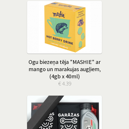
Ogu biezeņa tēja "MASHIE" ar
mango un marakujas augļiem,
(4gb x 40ml)
€ 4.39