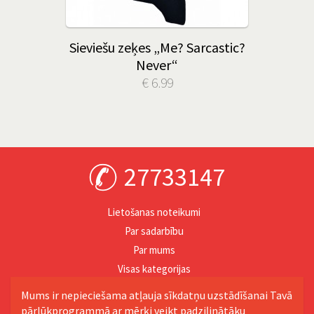
Sieviešu zeķes „Me? Sarcastic?
Never“
€ 6.99
27733147
Lietošanas noteikumi
Par sadarbību
Par mums
Visas kategorijas
Personība
Mums ir nepieciešama atļauja sīkdatņu uzstādīšanai Tavā
pārlūkprogrammā ar mērķi veikt padziļinātāku