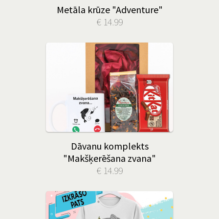
Metāla krūze "Adventure"
€ 14.99
Dāvanu komplekts
"Makšķerēšana zvana"
€ 14.99