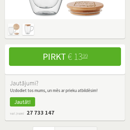
PIRKT
€ 13
99
Jautājumi?
Uzdodiet tos mums, un mēs ar prieku atbildēsim!
Jautāt!
27 733 147
vai zvani