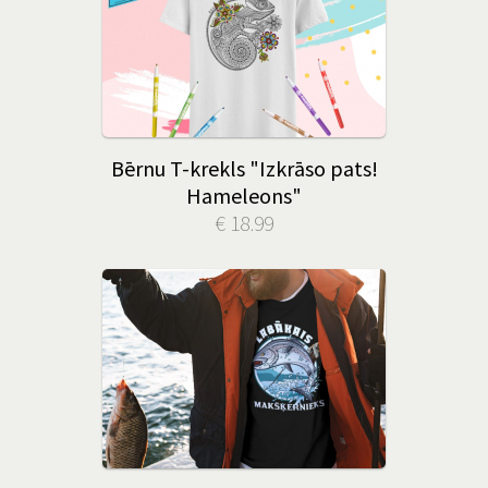
Bērnu T-krekls "Izkrāso pats!
Hameleons"
€ 18.99