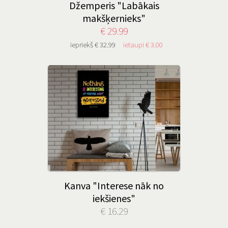
Džemperis "Labākais
makšķernieks"
€ 29.99
iepriekš € 32.99
ietaupi € 3.00
Kanva "Interese nāk no
iekšienes"
€ 16.29