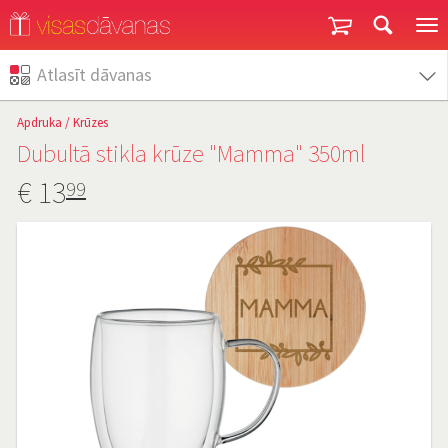
Garantija un atgriešana
Atlasīt dāvanas
Apdruka
/
Krūzes
Dubultā stikla krūze "Mamma" 350ml
€
13
99