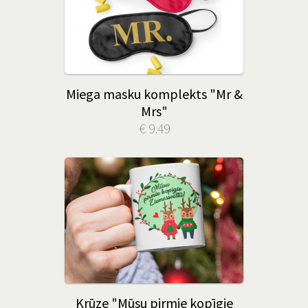
Miega masku komplekts "Mr &
Mrs"
€ 9.49
Krūze "Mūsu pirmie kopīgie