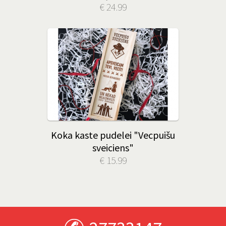
€ 24.99
Koka kaste pudelei "Vecpuišu
sveiciens"
€ 15.99