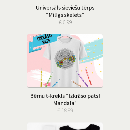
Universāls sieviešu tērps
"Mīlīgs skelets"
€ 6.99
Bērnu t-krekls "Izkrāso pats!
Mandala"
€ 18.99