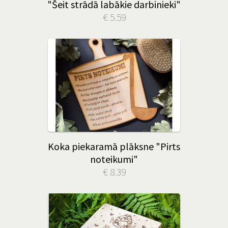
"Šeit strādā labākie darbinieki"
€ 5.59
Koka piekaramā plāksne "Pirts
noteikumi"
€ 8.39