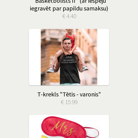
"Basketbolists II" (ar iespēju
iegravēt par papildu samaksu)
€ 4.40
T-krekls "Tētis - varonis"
€ 15.99