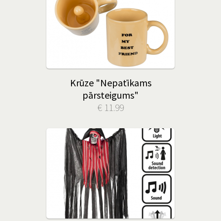
Krūze "Nepatīkams
pārsteigums"
€ 11.99