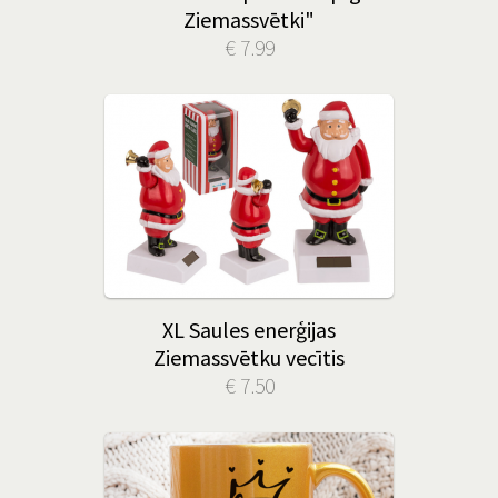
Ziemassvētki"
€ 7.99
XL Saules enerģijas
Ziemassvētku vecītis
€ 7.50