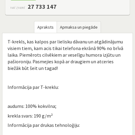
27 733 147
vai zvani
Apraksts
Apmaksa un piegāde
T-krekls, kas kalpos par lielisku dāvanu un atgādinājumu
visiem tiem, kam acis tikai telefona ekrānā 90% no brīvā
laika. Piemērots cilvēkiem ar veselīgu humora izjūtu un
pašioroniju. Pasmejies kopā ar draugiem un atceries
biežāk būt šeit un tagad!
Informācija par T-kreklu​:
audums: 100% kokvilna;
krekla svars: 190 g/m²
Informācija par drukas tehnoloģiju: