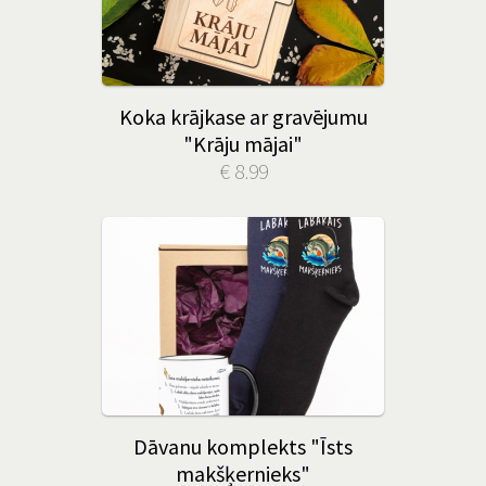
Koka krājkase ar gravējumu
"Krāju mājai"
€ 8.99
Dāvanu komplekts "Īsts
makšķernieks"