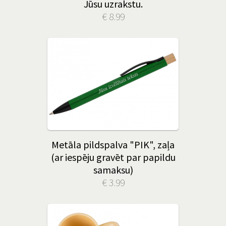
Jūsu uzrakstu.
€ 8.99
Metāla pildspalva "PIK", zaļa
(ar iespēju gravēt par papildu
samaksu)
€ 3.99