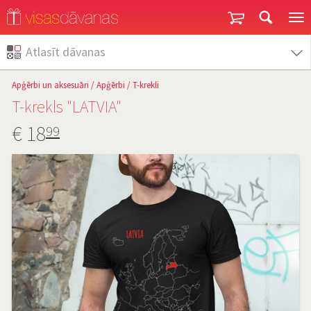
Garantija un atgriešana
Atlasīt dāvanas
Apģērbi un aksesuāri
/
Apģērbi
/
T-krekli
T-krekls "LATVIA"
€
18
99