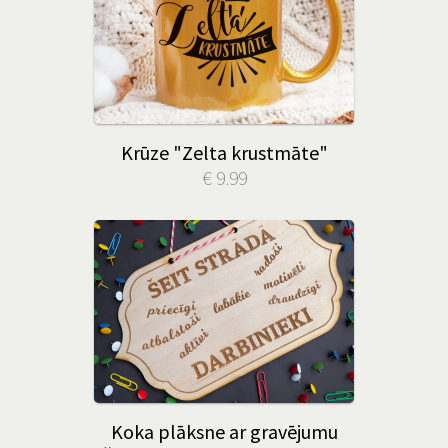
Krūze "Zelta krustmāte"
€ 9.99
Koka plāksne ar gravējumu