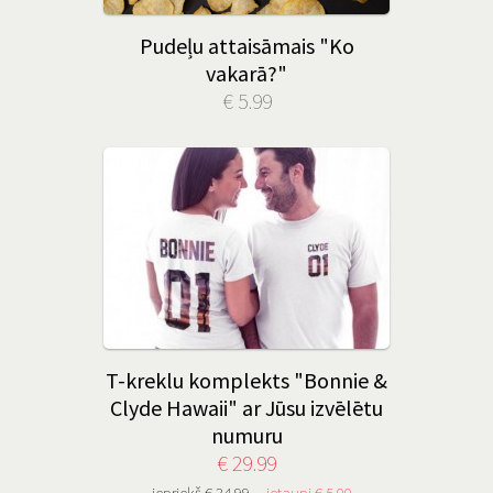
Pudeļu attaisāmais "Ko
vakarā?"
€ 5.99
T-kreklu komplekts "Bonnie &
Clyde Hawaii" ar Jūsu izvēlētu
numuru
€ 29.99
iepriekš € 34.99
ietaupi € 5.00