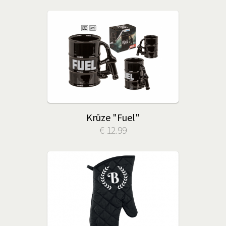
Krūze "Fuel"
€ 12.99