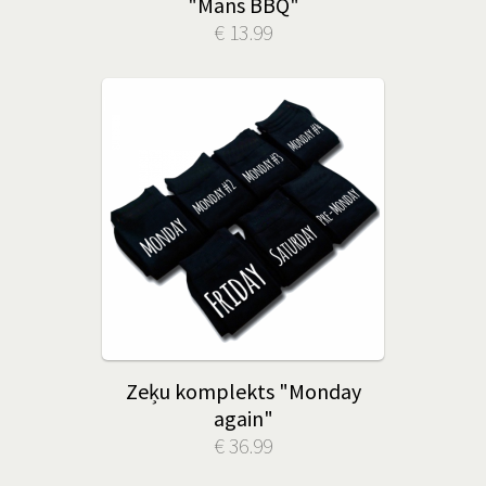
"Mans BBQ"
€ 13.99
Zeķu komplekts "Monday
again"
€ 36.99