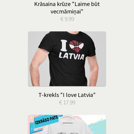
Krāsaina krūze "Laime būt
vecmāmiņai"
€ 9.99
T-krekls "I love Latvia"
€ 17.99