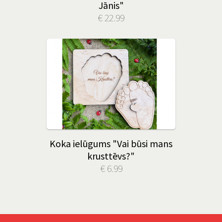
Jānis"
€ 22.99
Koka ielūgums "Vai būsi mans
krusttēvs?"
€ 6.99