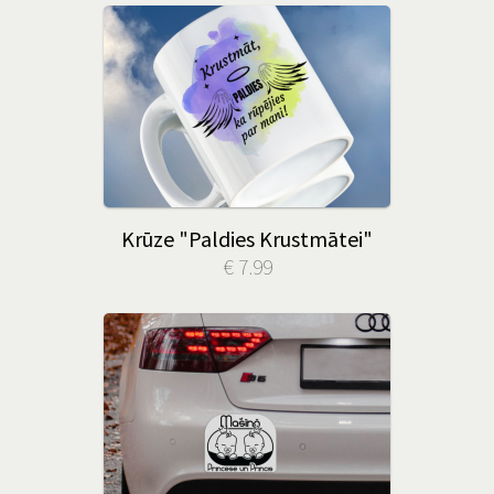
Krūze "Paldies Krustmātei"
€ 7.99