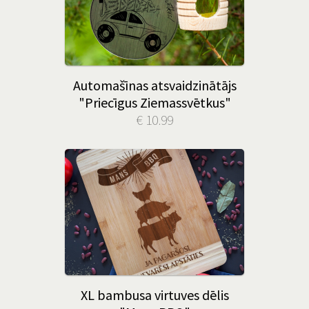
Automašīnas atsvaidzinātājs
"Priecīgus Ziemassvētkus"
€ 10.99
XL bambusa virtuves dēlis