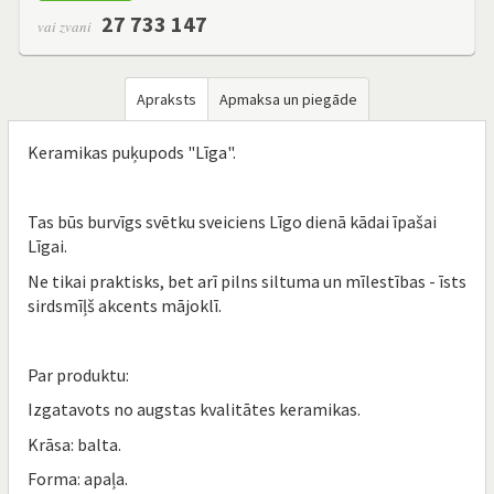
27 733 147
vai zvani
Apraksts
Apmaksa un piegāde
Keramikas puķupods "Līga".
Tas būs burvīgs svētku sveiciens Līgo dienā kādai īpašai
Līgai.
Ne tikai praktisks, bet arī pilns siltuma un mīlestības - īsts
sirdsmīļš akcents mājoklī.
Par produktu:
Izgatavots no augstas kvalitātes keramikas.
Krāsa: balta.
Forma: apaļa.