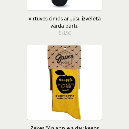
Virtuves cimds ar Jūsu izvēlētā
vārda burtu
€ 8.99
Zeķes "An apple a day keeps