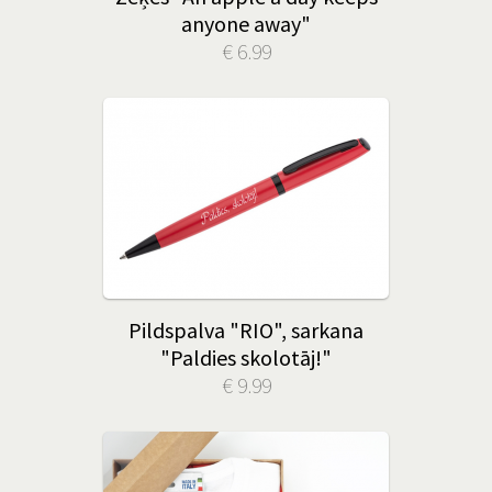
anyone away"
€ 6.99
Pildspalva "RIO", sarkana
"Paldies skolotāj!"
€ 9.99