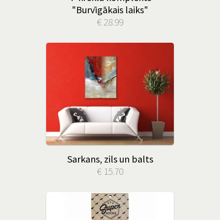
"Burvīgākais laiks"
€ 28.99
Sarkans, zils un balts
€ 15.70