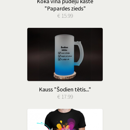
Koka vīna pudeļu kaste
"Papardes zieds"
€ 15.99
Kauss "Šodien tētis..."
€ 17.99