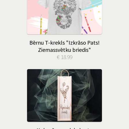
Bērnu T-krekls "Izkrāso Pats!
Ziemassvētku briedis"
€ 18.99