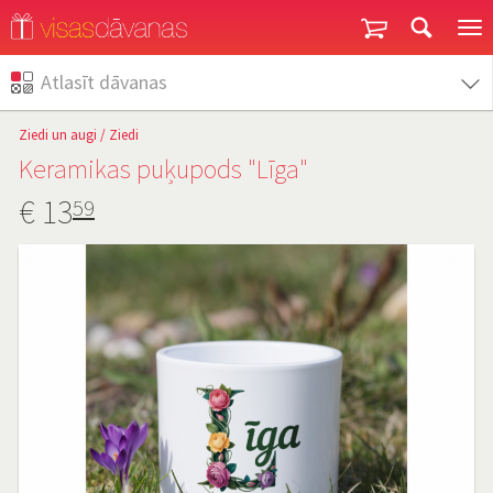
Garantija un atgriešana
Atlasīt dāvanas
Ziedi un augi
/
Ziedi
Keramikas puķupods "Līga"
€
13
59