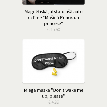
Magnētiskā, atstarojošā auto
uzlīme "Mašīnā Princis un
princese"
€ 15.60
Miega maska "Don't wake me
up, please"
€ 4.99