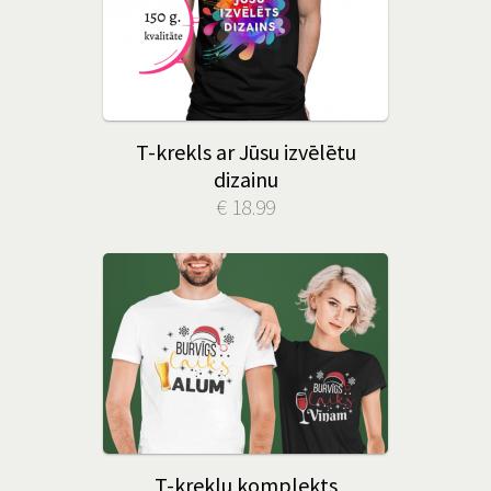
T-krekls ar Jūsu izvēlētu
dizainu
€ 18.99
T-kreklu komplekts