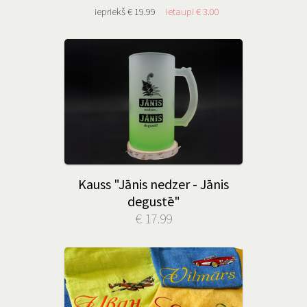
iepriekš € 19.99
ietaupi € 3.00
Kauss "Jānis nedzer - Jānis
degustē"
€ 17.99