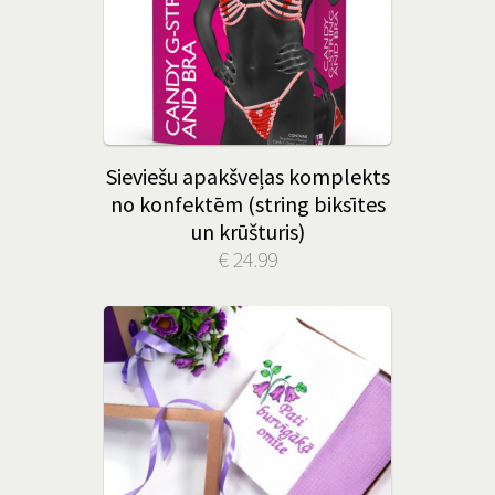
Sieviešu apakšveļas komplekts
no konfektēm (string biksītes
un krūšturis)
€ 24.99