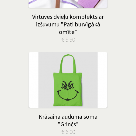
Virtuves dvieļu komplekts ar
izšuvumu "Pati burvīgākā
omīte"
€ 9.90
Krāsaina auduma soma
"Grinčs"
€ 6.00