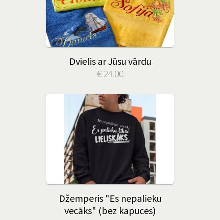
Dvielis ar Jūsu vārdu
€ 24.00
Džemperis "Es nepalieku
vecāks" (bez kapuces)