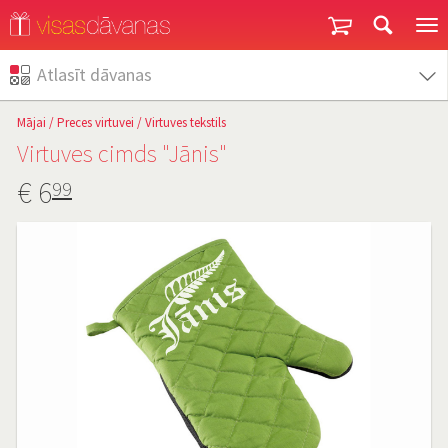
Garantija un atgriešana
Atlasīt dāvanas
Mājai
/
Preces virtuvei
/
Virtuves tekstils
Virtuves cimds "Jānis"
€
6
99