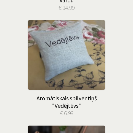
vārdu
€ 14.99
Aromātiskais spilventiņš
"Vedējtēvs"
€ 6.99