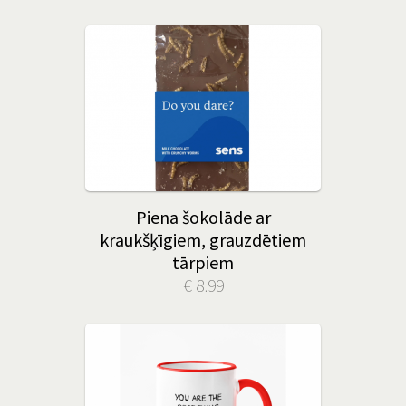
Piena šokolāde ar
kraukšķīgiem, grauzdētiem
tārpiem
€ 8.99