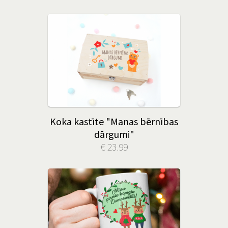
Koka kastīte "Manas bērnības
dārgumi"
€ 23.99