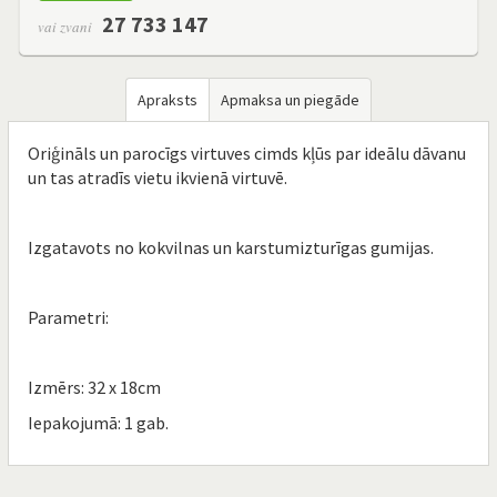
27 733 147
vai zvani
Apraksts
Apmaksa un piegāde
Oriģināls un parocīgs virtuves cimds kļūs par ideālu dāvanu
un tas atradīs vietu ikvienā virtuvē.
Izgatavots no kokvilnas un karstumizturīgas gumijas.
Parametri:
Izmērs: 32 x 18cm
Iepakojumā: 1 gab.