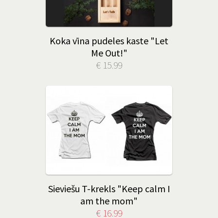
Koka vīna pudeles kaste "Let
Me Out!"
€ 15.99
Sieviešu T-krekls "Keep calm I
am the mom"
€ 16.99