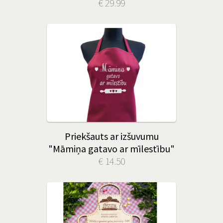
€ 29.99
Priekšauts ar izšuvumu
"Māmiņa gatavo ar mīlestību"
€ 14.50