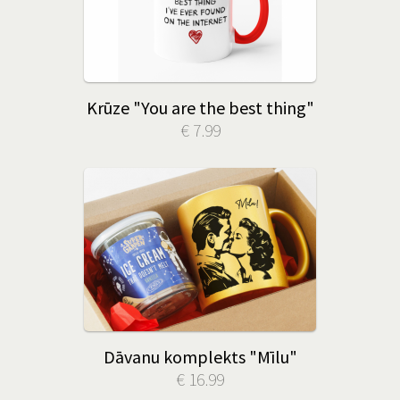
Krūze "You are the best thing"
€ 7.99
Dāvanu komplekts "Mīlu"
€ 16.99