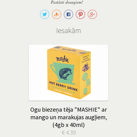
Pastāsti draugiem!
Iesakām
Ogu biezeņa tēja "MASHIE" ar
mango un marakujas augļiem,
(4gb x 40ml)
€ 4.39