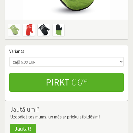
Variants
PIRKT
€ 6
99
Jautājumi?
Uzdodiet tos mums, un mēs ar prieku atbildēsim!
Jautāt!