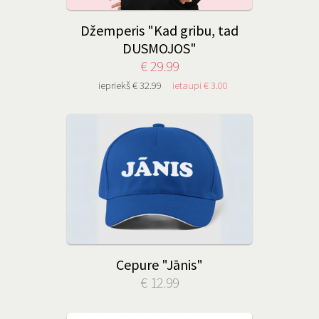
Džemperis "Kad gribu, tad
DUSMOJOS"
€ 29.99
iepriekš € 32.99
ietaupi € 3.00
Cepure "Jānis"
€ 12.99