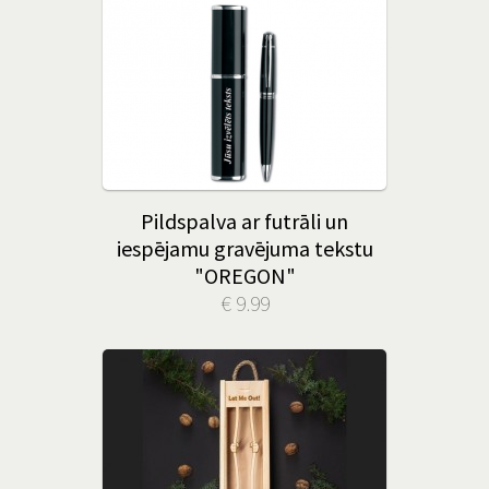
Pildspalva ar futrāli un
iespējamu gravējuma tekstu
"OREGON"
€ 9.99