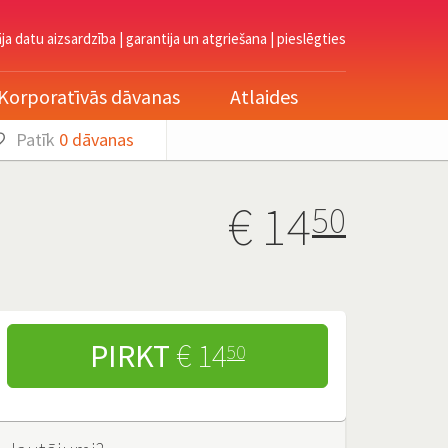
āja datu aizsardzība
|
garantija un atgriešana
|
pieslēgties
Korporatīvās dāvanas
Atlaides
Patīk
0
dāvanas
€
14
50
PIRKT
€ 14
50