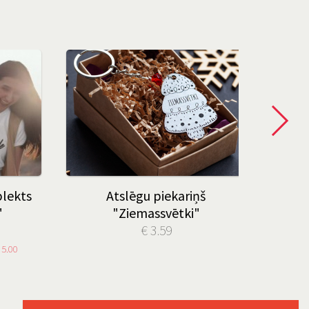
plekts
Atslēgu piekariņš
Kr
"
"Ziemassvētki"
€ 3.59
 5.00