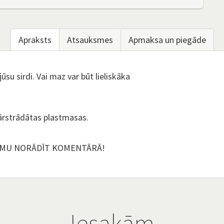
Apraksts
Atsauksmes
Apmaksa un piegāde
jūsu sirdi. Vai maz var būt lieliskāka
pārstrādātas plastmasas.
UMU NORĀDĪT KOMENTĀRĀ!
Iesakām