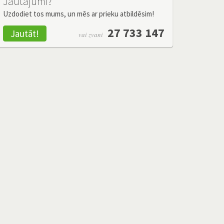
Jautājumi?
Uzdodiet tos mums, un mēs ar prieku atbildēsim!
27 733 147
Jautāt!
vai zvani