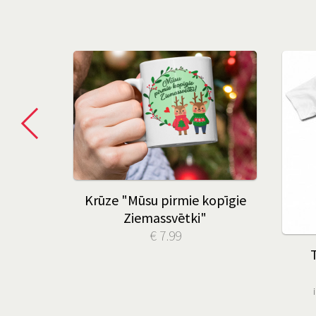
lm and
Krūze "Mūsu pirmie kopīgie
s"
Ziemassvētki"
€ 7.99
 € 3.00