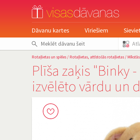
pieslēgties
Dāvanu kartes
Vīriešiem
Sievi
Atl
Rotaļlietas un spēles
/
Rotaļlietas, attīstošās rotaļlietas
/
Mīkstās
Plīša zaķis "Binky -
izvēlēto vārdu un 