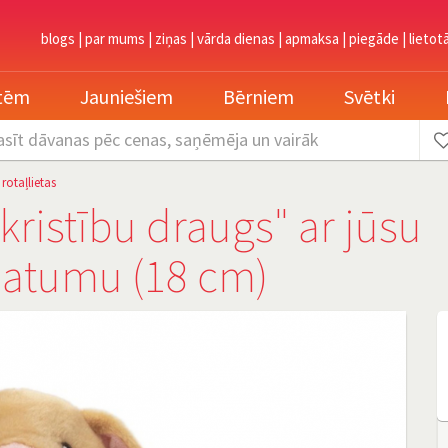
blogs
|
par mums
|
ziņas
|
vārda dienas
|
apmaksa
|
piegāde
|
lietot
etēm
Jauniešiem
Bērniem
Svētki
asīt dāvanas
pēc cenas, saņēmēja un vairāk
 rotaļlietas
 kristību draugs" ar jūsu
datumu (18 cm)