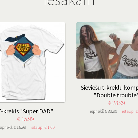
Sieviešu t-kreklu kom
"Double trouble
€ 28.99
T-krekls "Super DAD"
iepriekš € 33.99
ietaupi €
€ 15.99
iepriekš € 16.99
ietaupi € 1.00