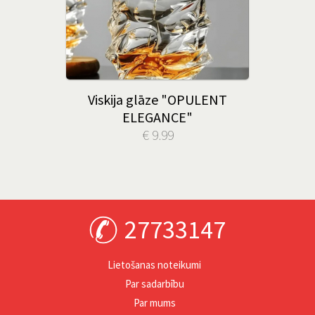
Viskija glāze "OPULENT
ELEGANCE"
€ 9.99
27733147
Lietošanas noteikumi
Par sadarbību
Par mums