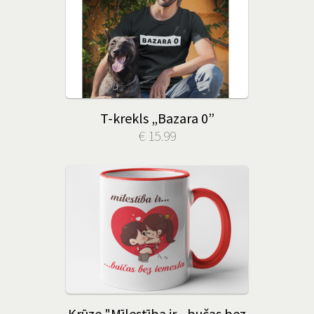
T-krekls „Bazara 0”
€ 15.99
Krūze "Mīlestība ir - bučas bez