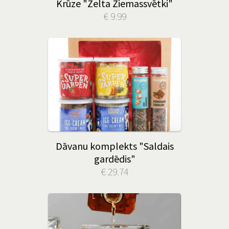
Krūze "Zelta Ziemassvētki"
€ 9.99
Dāvanu komplekts "Saldais
gardēdis"
€ 29.74