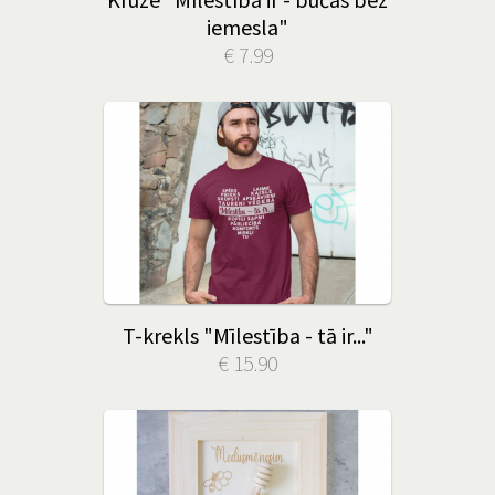
iemesla"
€ 7.99
T-krekls "Mīlestība - tā ir..."
€ 15.90