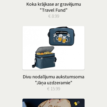
Koka krājkase ar gravējumu
"Travel Fund"
€ 8.99
Divu nodalījumu aukstumsoma
"Jāņa uzdzeramie"
€ 15.99