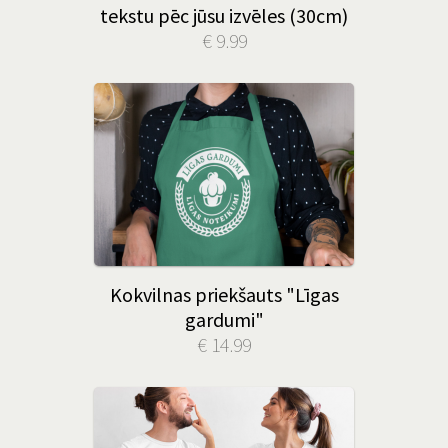
tekstu pēc jūsu izvēles (30cm)
€ 9.99
Kokvilnas priekšauts "Līgas
gardumi"
€ 14.99