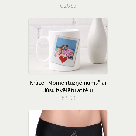
€ 26.99
Krūze "Momentuzņēmums" ar
Jūsu izvēlētu attēlu
€ 8.99