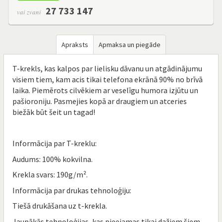
27 733 147
vai zvani
Apraksts
Apmaksa un piegāde
T-krekls, kas kalpos par lielisku dāvanu un atgādinājumu
visiem tiem, kam acis tikai telefona ekrānā 90% no brīvā
laika. Piemērots cilvēkiem ar veselīgu humora izjūtu un
pašioroniju. Pasmejies kopā ar draugiem un atceries
biežāk būt šeit un tagad!
Informācija par T-kreklu​:
Audums: 100% kokvilna.
Krekla svars: 190g/m².
Informācija par drukas tehnoloģiju:
Tiešā drukāšana uz t-krekla.
Jaunākās tehnoloģijas, kas pieejamas tikai dažiem šiem