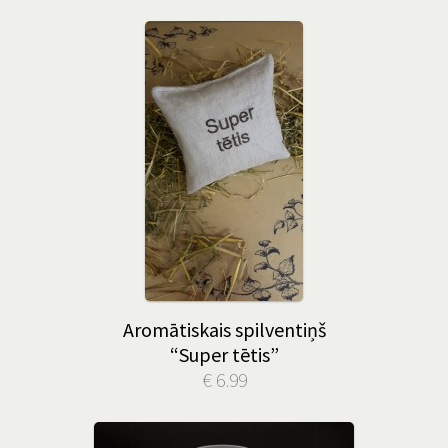
Aromātiskais spilventiņš
“Super tētis”
€ 6.99