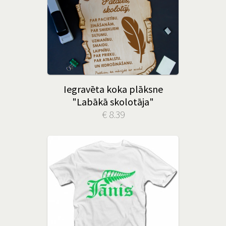
Iegravēta koka plāksne
"Labākā skolotāja"
€ 8.39