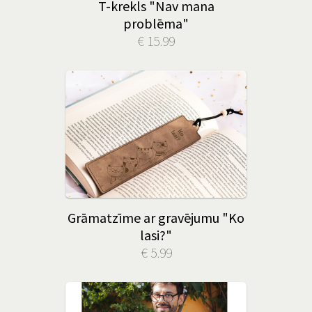
T-krekls "Nav mana
problēma"
€ 15.99
Grāmatzīme ar gravējumu "Ko
lasi?"
€ 5.99