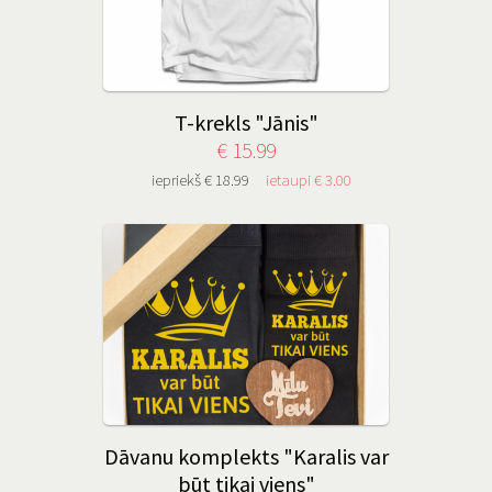
T-krekls "Jānis"
€ 15.99
iepriekš € 18.99
ietaupi € 3.00
Dāvanu komplekts "Karalis var
būt tikai viens"