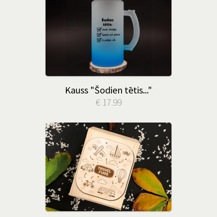
Kauss "Šodien tētis..."
€ 17.99