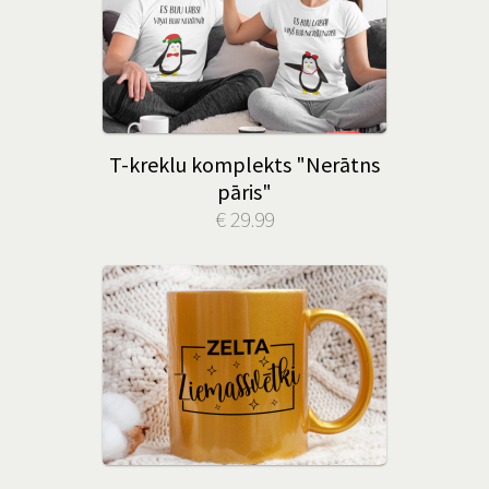
T-kreklu komplekts "Nerātns
pāris"
€ 29.99