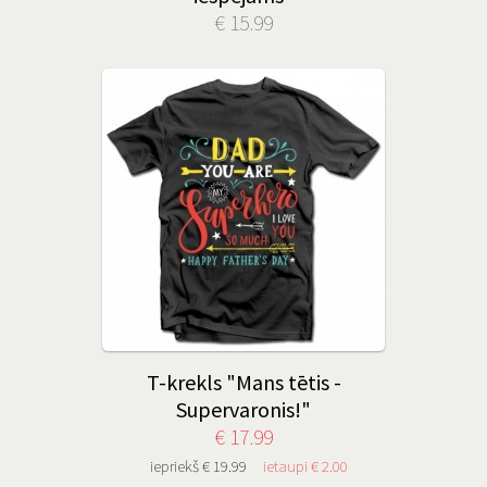
€ 15.99
T-krekls "Mans tētis -
Supervaronis!"
€ 17.99
iepriekš € 19.99
ietaupi € 2.00