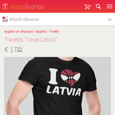
Garantija un atgriešana
Atlasīt dāvanas
Apģērbi un aksesuāri
/
Apģērbi
/
T-krekli
T-krekls "I love Latvia"
€
17
99