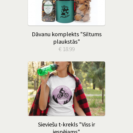
Dāvanu komplekts "Siltums
plaukstās"
€ 18.99
Sieviešu t-krekls "Viss ir
iespējams"