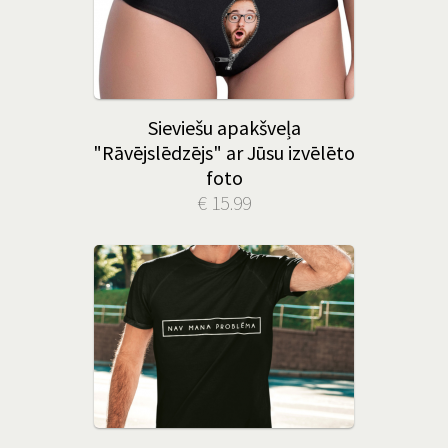
Sieviešu apakšveļa
"Rāvējslēdzējs" ar Jūsu izvēlēto
foto
€ 15.99