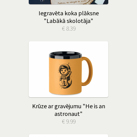
Iegravēta koka plāksne
"Labākā skolotāja"
€ 8.39
Krūze ar gravējumu "He is an
astronaut"
€ 9.99