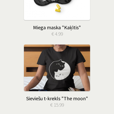
Miega maska "Kaķītis"
€ 4.99
Sieviešu t-krekls "The moon"
€ 15.99