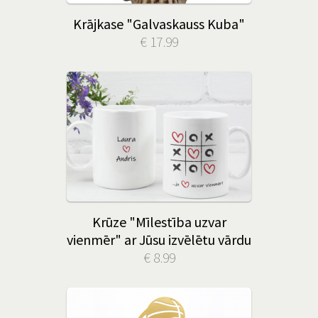
Krājkase "Galvaskauss Kuba"
€ 17.99
Krūze "Mīlestība uzvar
vienmēr" ar Jūsu izvēlētu vārdu
€ 8.99