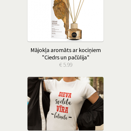
Mājokļa aromāts ar kociņiem
"Ciedrs un pačūlija"
€ 5.99