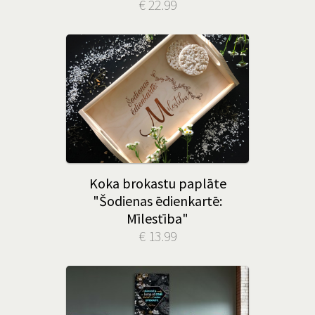
€ 22.99
Koka brokastu paplāte
"Šodienas ēdienkartē:
Mīlestība"
€ 13.99