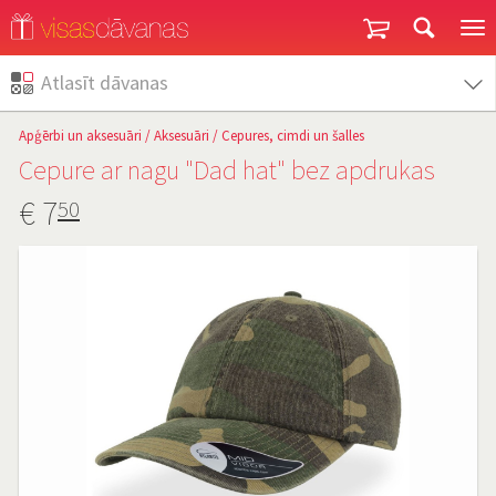
Garantija un atgriešana
Atlasīt dāvanas
Apģērbi un aksesuāri
/
Aksesuāri
/
Cepures, cimdi un šalles
Cepure ar nagu "Dad hat" bez apdrukas
€
7
50