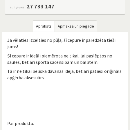
27 733 147
vai zvani
Apraksts
Apmaksa un piegāde
Ja vēlaties izcelties no pūļa, šī cepure ir paredzēta tieši
jums!
Šī cepure ir ideāli piemērota ne tikai, lai paslēptos no
saules, bet arī sporta sacensībām un ballītēm.
Tā ir ne tikai lieliska dāvanas ideja, bet arī patiesi oriģināls
apģērba aksesuārs.
Par produktu: