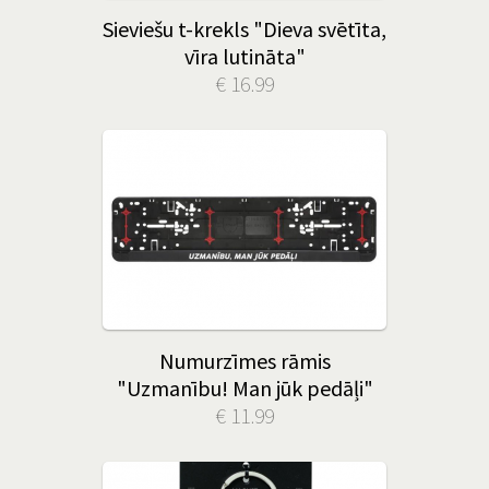
Sieviešu t-krekls "Dieva svētīta,
vīra lutināta"
€ 16.99
Numurzīmes rāmis
"Uzmanību! Man jūk pedāļi"
€ 11.99