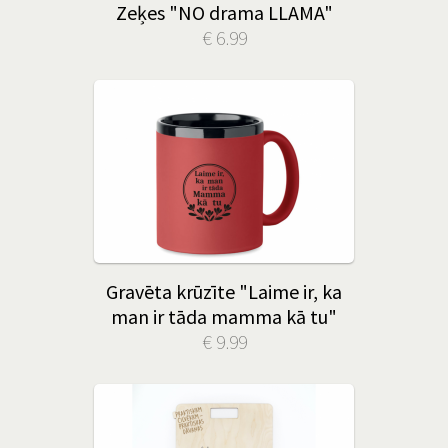
Zeķes "NO drama LLAMA"
€ 6.99
Gravēta krūzīte "Laime ir, ka
man ir tāda mamma kā tu"
€ 9.99