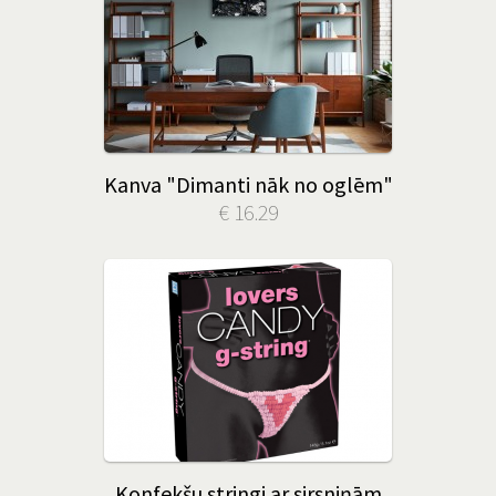
Kanva "Dimanti nāk no oglēm"
€ 16.29
Konfekšu stringi ar sirsniņām