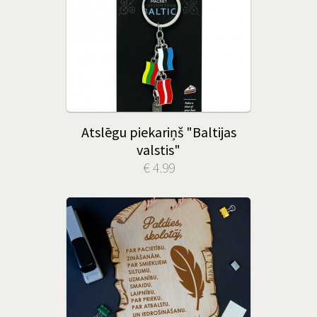
Atslēgu piekariņš "Baltijas
valstis"
€ 4.99