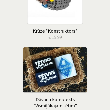
Krūze "Konstruktors"
€ 19.99
Dāvanu komplekts
"Vismīļākajam tētim"