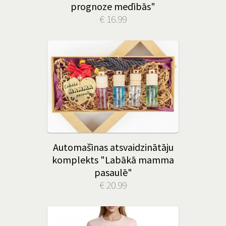
prognoze medībās"
€ 16.99
Automašīnas atsvaidzinātāju
komplekts "Labākā mamma
pasaulē"
€ 20.99