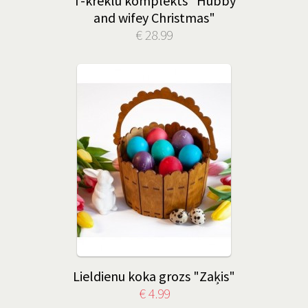
T-kreklu komplekts "Hubby
and wifey Christmas"
€ 28.99
Lieldienu koka grozs "Zaķis"
€ 4.99