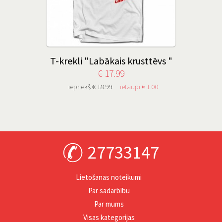
T-krekli "Labākais krusttēvs "
€ 17.99
iepriekš € 18.99
ietaupi € 1.00
27733147
Lietošanas noteikumi
Par sadarbību
Par mums
Visas kategorijas