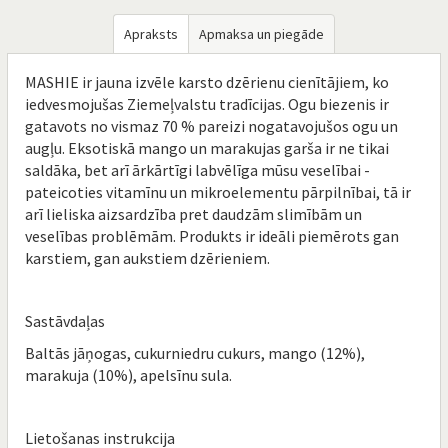
Apraksts
Apmaksa un piegāde
MASHIE ir jauna izvēle karsto dzērienu cienītājiem, ko
iedvesmojušas Ziemeļvalstu tradīcijas. Ogu biezenis ir
gatavots no vismaz 70 % pareizi nogatavojušos ogu un
augļu. Eksotiskā mango un marakujas garša ir ne tikai
saldāka, bet arī ārkārtīgi labvēlīga mūsu veselībai -
pateicoties vitamīnu un mikroelementu pārpilnībai, tā ir
arī lieliska aizsardzība pret daudzām slimībām un
veselības problēmām. Produkts ir ideāli piemērots gan
karstiem, gan aukstiem dzērieniem.
Sastāvdaļas
Baltās jāņogas, cukurniedru cukurs, mango (12%),
marakuja (10%), apelsīnu sula.
Lietošanas instrukcija