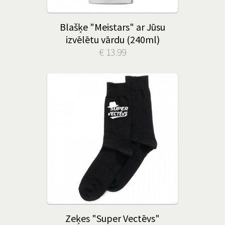
Blašķe "Meistars" ar Jūsu
izvēlētu vārdu (240ml)
€ 13.99
Zeķes "Super Vectēvs"