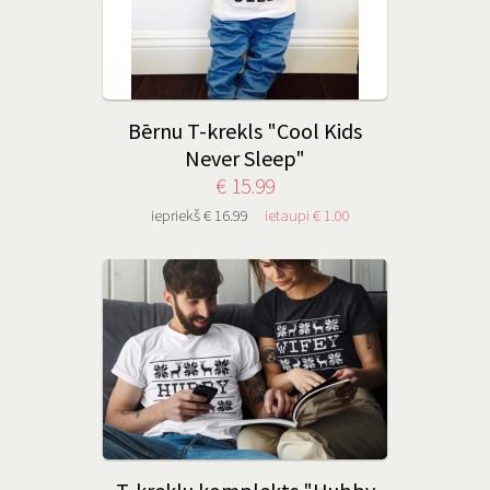
Bērnu T-krekls "Cool Kids
Never Sleep"
€ 15.99
iepriekš € 16.99
ietaupi € 1.00