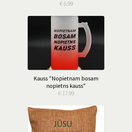
€ 6.99
Kauss "Nopietnam bosam
nopietns kauss"
€ 17.99