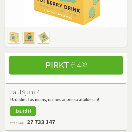
PIRKT
€ 4
39
Jautājumi?
Uzdodiet tos mums, un mēs ar prieku atbildēsim!
Jautāt!
27 733 147
vai zvani