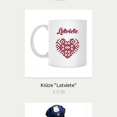
Krūze "Latviete"
€ 6.99