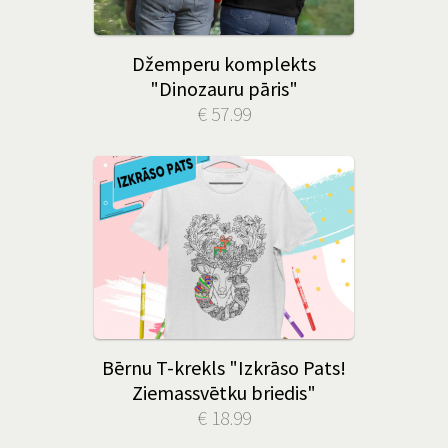
Džemperu komplekts
"Dinozauru pāris"
€ 57.99
Bērnu T-krekls "Izkrāso Pats!
Ziemassvētku briedis"
€ 18.99