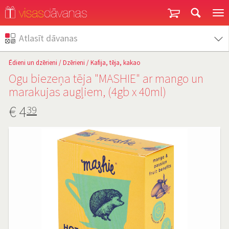
Garantija un atgriešana
Atlasīt dāvanas
Ēdieni un dzērieni
/
Dzērieni
/
Kafija, tēja, kakao
Ogu biezeņa tēja "MASHIE" ar mango un
marakujas augļiem, (4gb x 40ml)
€
4
39