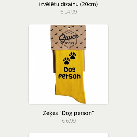
izvēlētu dizainu (20cm)
€ 14.99
Zeķes "Dog person"
€ 6.99