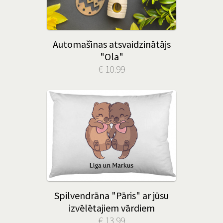
Automašīnas atsvaidzinātājs
"Ola"
€ 10.99
Spilvendrāna "Pāris" ar jūsu
izvēlētajiem vārdiem
€ 13.99