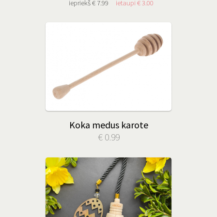
iepriekš € 7.99
ietaupi € 3.00
Koka medus karote
€ 0.99