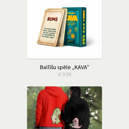
Ballīšu spēle „KAVA”
€ 9.99