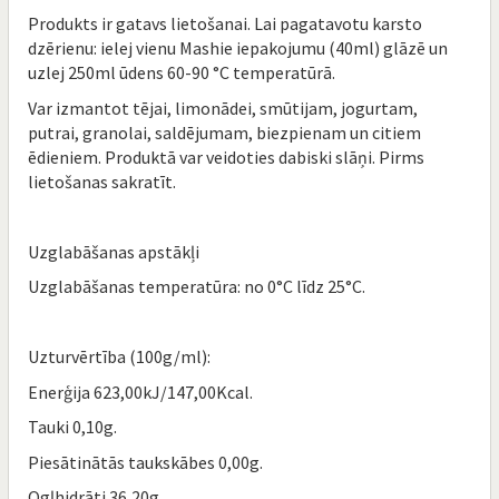
Produkts ir gatavs lietošanai. Lai pagatavotu karsto
dzērienu: ielej vienu Mashie iepakojumu (40ml) glāzē un
uzlej 250ml ūdens 60-90 °C temperatūrā.
Var izmantot tējai, limonādei, smūtijam, jogurtam,
putrai, granolai, saldējumam, biezpienam un citiem
ēdieniem. Produktā var veidoties dabiski slāņi. Pirms
lietošanas sakratīt.
Uzglabāšanas apstākļi
Uzglabāšanas temperatūra: no 0°C līdz 25°C.
Uzturvērtība (100g/ml):
Enerģija 623,00kJ/147,00Kcal.
Tauki 0,10g.
Piesātinātās taukskābes 0,00g.
Ogļhidrāti 36,20g.