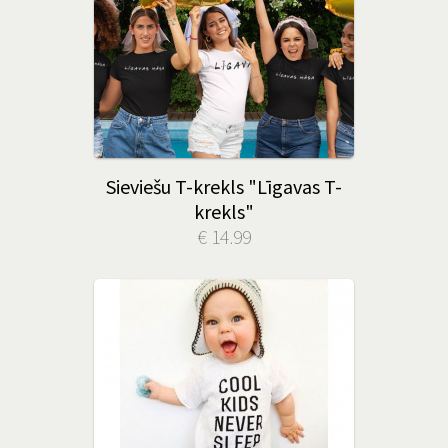
Sieviešu T-krekls "Līgavas T-
krekls"
€ 14.99