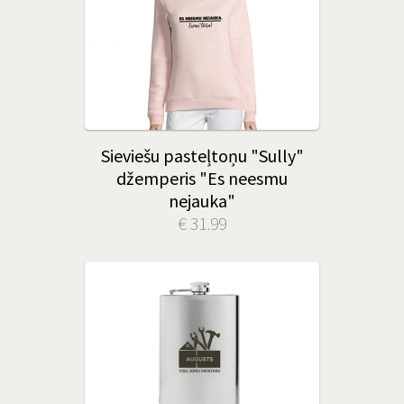
Sieviešu pasteļtoņu "Sully"
džemperis "Es neesmu
nejauka"
€ 31.99