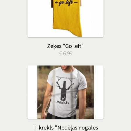
Zeķes "Go left"
€ 6.99
T-krekls "Nedēļas nogales