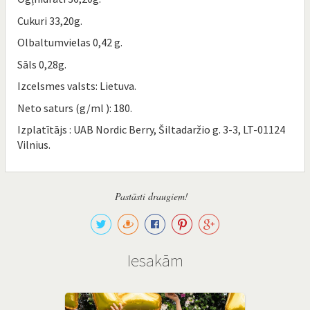
Cukuri 33,20g.
Olbaltumvielas 0,42 g.
Sāls 0,28g.
Izcelsmes valsts: Lietuva.
Neto saturs (g/ml ): 180.
Izplatītājs : UAB Nordic Berry, Šiltadaržio g. 3-3, LT-01124
Vilnius.
Pastāsti draugiem!
Iesakām