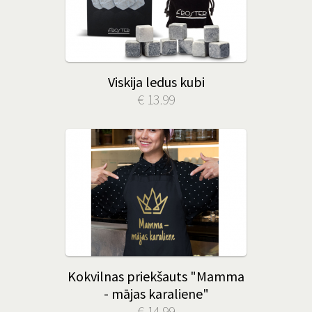
Viskija ledus kubi
€ 13.99
Kokvilnas priekšauts "Mamma
- mājas karaliene"
€ 14.99