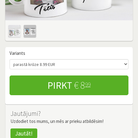
Variants
PIRKT
€ 8
99
Jautājumi?
Uzdodiet tos mums, un mēs ar prieku atbildēsim!
Jautāt!