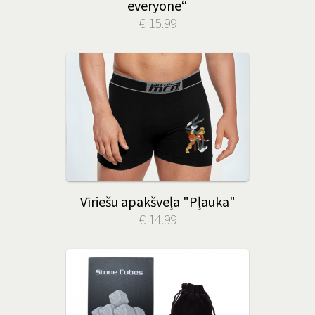
everyone“
€ 15.99
Vīriešu apakšveļa "Pļauka"
€ 14.99