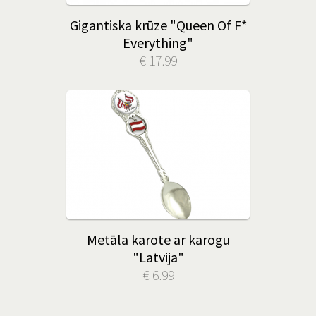
Gigantiska krūze "Queen Of F*
Everything"
€ 17.99
Metāla karote ar karogu
"Latvija"
€ 6.99