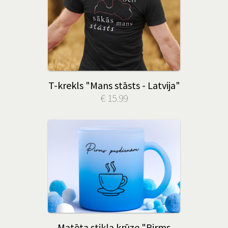
T-krekls "Mans stāsts - Latvija"
€ 15.99
Matēta stikla krūze "Pirms