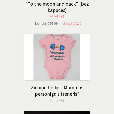
"To the moon and back" (bez
kapuces)
€ 54.99
iepriekš € 59.99
ietaupi € 5.00
Zīdaiņu bodijs "Mammas
personīgais treneris"
€ 13.99