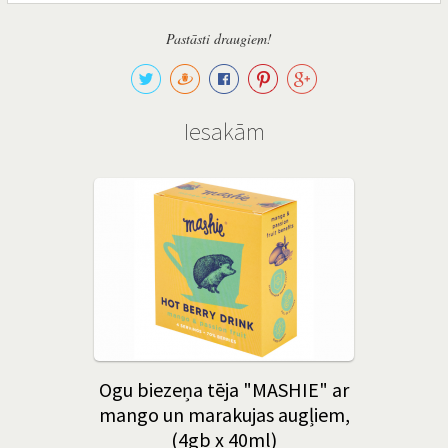
Pastāsti draugiem!
Iesakām
Ogu biezeņa tēja "MASHIE" ar
mango un marakujas augļiem,
(4gb x 40ml)