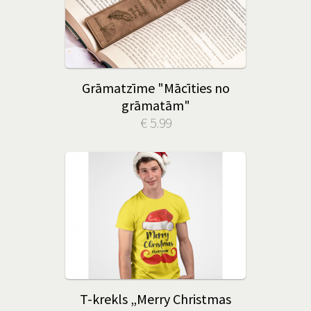
Grāmatzīme "Mācīties no
grāmatām"
€ 5.99
T-krekls „Merry Christmas