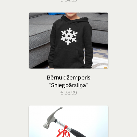
Bērnu džemperis
"Sniegpārsliņa"
€ 28.99