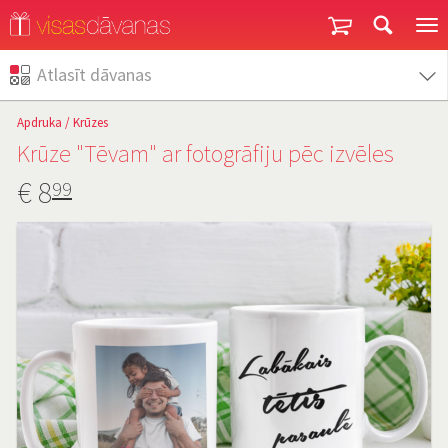
Garantija un atgriešana
Atlasīt dāvanas
Apdruka
/
Krūzes
Krūze "Tēvam" ar fotogrāfiju pēc izvēles
€
8
99