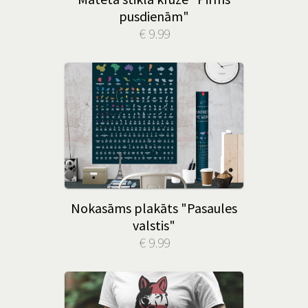
pusdienām"
€ 9.99
Nokasāms plakāts "Pasaules
valstis"
€ 9.99