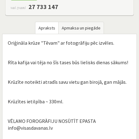
27 733 147
vai zvani
Apraksts
Apmaksa un piegāde
Oriģināla krūze "Tēvam" ar fotogrāfiju pēc izvēles.
Rīta kafija vai tēja no šīs tases būs lielisks dienas sākums!
Krūzīte noteikti atradīs savu vietu gan birojā, gan mājās.
Krūzītes ietilpība ~ 330ml.
VĒLAMO FOROGRĀFIJU NOSŪTĪT EPASTA
info@visasdavanas.lv