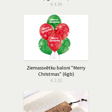
€ 4.39
Ziemassvētku baloni "Merry
Christmas" (6gb)
€ 2.10