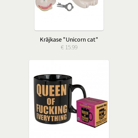
Krājkase "Unicorn cat"
€ 15.99