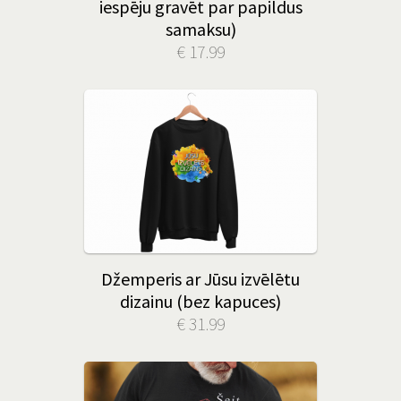
iespēju gravēt par papildus
samaksu)
€ 17.99
Džemperis ar Jūsu izvēlētu
dizainu (bez kapuces)
€ 31.99