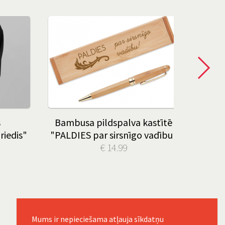
s
Bambusa pildspalva kastītē
riedis"
"PALDIES par sirsnīgo vadību"
€ 14.99
K
"Visg
Mums ir nepieciešama atļauja sīkdatņu