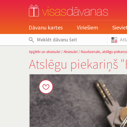
pieslēgties
Dāvanu kartes
Vīriešiem
Sievi
Atl
Apģērbi un aksesuāri
/
Aksesuāri
/
Naudasmaki, atslēgu piekariņi
Atslēgu piekariņš 