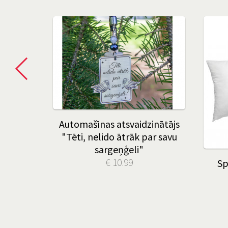
Automašīnas atsvaidzinātājs
"Tēti, nelido ātrāk par savu
sargeņģeli"
€ 10.99
Sp
ciņa" ar
kstu