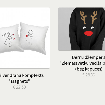
Bērnu džemperi
"Ziemassvētku vecīša b
(bez kapuces)
€ 28.99
ilvendrānu komplekts
"Magnēts"
€ 22.50