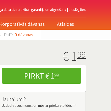
āja datu aizsardzība
|
garantija un atgriešana
|
pieslēgties
Korporatīvās dāvanas
Atlaides
Patīk
0
dāvanas
€
1
99
PIRKT
€ 1
99
Jautājumi?
Uzdodiet tos mums, un mēs ar prieku atbildēsim!