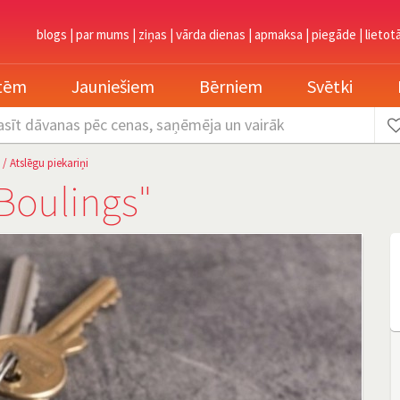
blogs
|
par mums
|
ziņas
|
vārda dienas
|
apmaksa
|
piegāde
|
lietot
etēm
Jauniešiem
Bērniem
Svētki
asīt dāvanas
pēc cenas, saņēmēja un vairāk
/
Atslēgu piekariņi
"Boulings"