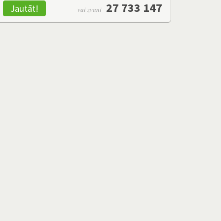
27 733 147
Jautāt!
vai zvani