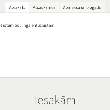
Apraksts
Atsauksmes
Apmaksa un piegāde
iet īstam boulinga entuziastam.
Iesakām