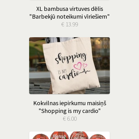
XL bambusa virtuves dēlis
"Barbekjū noteikumi vīriešiem"
€ 13.99
Kokvilnas iepirkumu maisiņš
"Shopping is my cardio"
€ 6.00