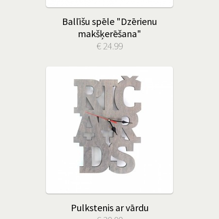
Ballīšu spēle "Dzērienu
makšķerēšana"
€ 24.99
Pulkstenis ar vārdu