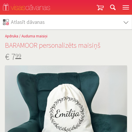
Garantija un atgriešana
Atlasīt dāvanas
Apdruka
/
Auduma maisiņi
BARAMOOR personalizēts maisiņš
€
7
99