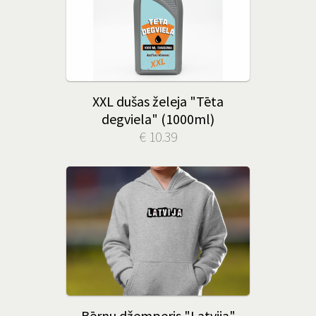
XXL dušas želeja "Tēta
degviela" (1000ml)
€ 10.39
Bērnu džemperis "Latvija"