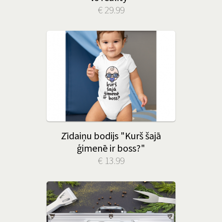
€ 29.99
Zīdaiņu bodijs "Kurš šajā
ģimenē ir boss?"
€ 13.99