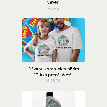
Never“
€ 6.99
Dāvanu komplekts pārim
"Tikko precējušies!"
€ 28.99