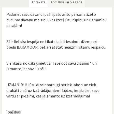
Apraksts
Apmaksa un piegāde
Padariet savu dāvanu īpaši īpašu ar šo personalizēto
auduma dāvanu maisiņu, kas izceļ jūsu rūpību un uzmanību
detaļām!
Šī ir lieliska iespēja ne tikai skaisti iesaiņot džemperi-
pledu BARAMOOR, bet arī atstāt neaizmirstamu iespaidu.
Vienkārši noklikšķiniet uz "Izveidot savu dizainu " un
izmantojiet savu iztēli.
UZMANĪBU! Jūsu dizainparaugi netiek laboti un tiek
drukāti tieši uz izstrādājumiem! Lūdzu, ierakstiet savu
vārdu ar piezīmi, kas jāizmanto uz izstrādājuma!
Īpašības: