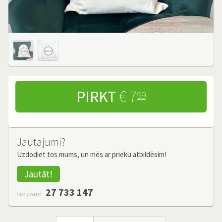
PIRKT
€ 7
99
Jautājumi?
Uzdodiet tos mums, un mēs ar prieku atbildēsim!
Jautāt!
27 733 147
vai zvani