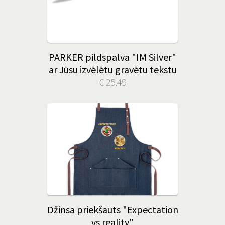
PARKER pildspalva "IM Silver"
ar Jūsu izvēlētu gravētu tekstu
€ 25.49
Džinsa priekšauts "Expectation
vs reality"