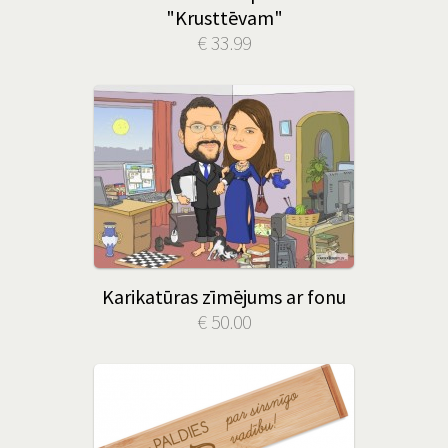
"Krusttēvam"
€ 33.99
Karikatūras zīmējums ar fonu
€ 50.00