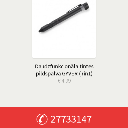
Daudzfunkcionāla tintes
pildspalva GYVER (7in1)
€ 4.99
27733147