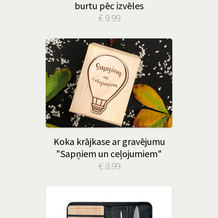
burtu pēc izvēles
€ 9.99
Koka krājkase ar gravējumu
"Sapņiem un ceļojumiem"
€ 8.99