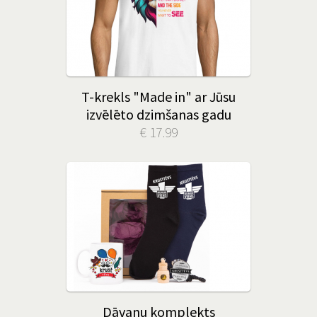
T-krekls "Made in" ar Jūsu
izvēlēto dzimšanas gadu
€ 17.99
Dāvanu komplekts