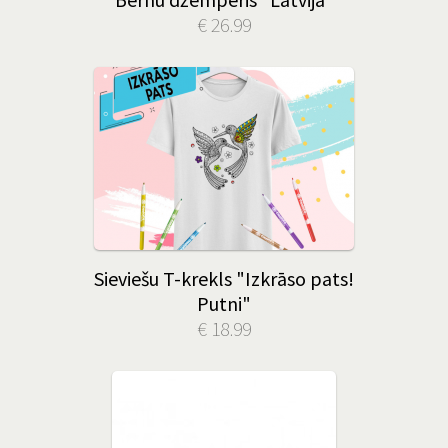
€ 26.99
Sieviešu T-krekls "Izkrāso pats!
Putni"
€ 18.99